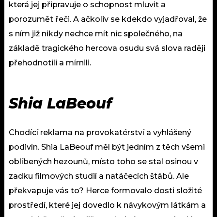
která jej připravuje o schopnost mluvit a
porozumět řeči. A ačkoliv se kdekdo vyjadřoval, že
s ním již nikdy nechce mít nic společného, na
základě tragického hercova osudu svá slova raději
přehodnotili a mírnili.
Shia LaBeouf
Chodící reklama na provokatérství a vyhlášený
podivín. Shia LaBeouf měl být jedním z těch všemi
oblíbených hezounů, místo toho se stal osinou v
zadku filmových studií a natáčecích štábů. Ale
překvapuje vás to? Herce formovalo dosti složité
prostředí, které jej dovedlo k návykovým látkám a