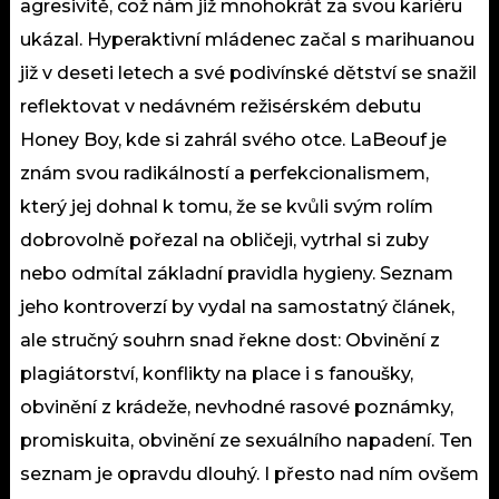
agresivitě, což nám již mnohokrát za svou kariéru
ukázal. Hyperaktivní mládenec začal s marihuanou
již v deseti letech a své podivínské dětství se snažil
reflektovat v nedávném režisérském debutu
Honey Boy, kde si zahrál svého otce. LaBeouf je
znám svou radikálností a perfekcionalismem,
který jej dohnal k tomu, že se kvůli svým rolím
dobrovolně pořezal na obličeji, vytrhal si zuby
nebo odmítal základní pravidla hygieny. Seznam
jeho kontroverzí by vydal na samostatný článek,
ale stručný souhrn snad řekne dost: Obvinění z
plagiátorství, konflikty na place i s fanoušky,
obvinění z krádeže, nevhodné rasové poznámky,
promiskuita, obvinění ze sexuálního napadení. Ten
seznam je opravdu dlouhý. I přesto nad ním ovšem