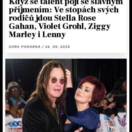
Když se talent pojí se slavným
příjmením: Ve stopách svých
rodičů jdou Stella Rose
Gahan, Violet Grohl, Ziggy
Marley i Lenny
SOŇA POKORNÁ / 26. 06. 2026