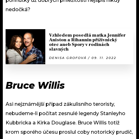
pohnutky už dobrých příležitostí nejspíš nikdy
nedočká?
Vzhledem posedlá matka Jennifer
Aniston a Rihannin příživnický
otec aneb Spory v rodinách
slavných
DENISA GROFOVÁ / 09. 11. 2022
Bruce Willis
Asi nejznámější případ zákulisního teroristy,
nebudeme-li počítat zesnulé legendy Stanleyho
Kubbricka a Kirka Douglase. Bruce Willis totiž
krom sporého účesu proslul coby notorický prudič,