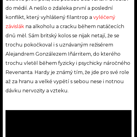
do médií. A nešlo o zdaleka první a poslední
konflikt, který vyhlášený filantrop a
vyléčený
závislák
na alkoholu a cracku během natáčecích
dnů měl. Sám britský kolos se nijak netají, že se
trochu pokočkoval i s uznávaným režisérem
Alejandrem Gonzálezem Iñárritem, do kterého
trochu vletěl během fyzicky i psychicky náročného
Revenanta. Hardy je známý tím, že jde pro své role
až za hranu a velké vypětí s sebou nese i notnou
dávku nervozity a vzteku.