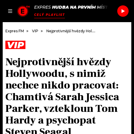
EXPRES
HUDBA NA PRVNÍM MÍSTĚ
/
ELDERB
JAK
ČLÁNKY
PODCASTY
SEZNAM.CZ
CELÝ PLAYLIST
NALADIT
Expres FM
VIP
Nejprotivnější hvězdy Hollywoodu, s nimiž nechce nikdo pracovat: Chamtivá Sarah Jessica Parker, vztekloun Tom Hardy a psychopat Steven Seagal
VIP
DOMŮ
Nejprotivnější hvězdy
ČLÁNKY
Hollywoodu, s nimiž
AKTUÁLNĚ
PODCASTY
nechce nikdo pracovat:
Chamtivá Sarah Jessica
HUDBA
JAK NALADIT
Parker, vztekloun Tom
ROZHOVORY
RÁDIO
Hardy a psychopat
#NEBUDUDOMA
APLIKACE
SOUTĚŽE
Steven Seagal