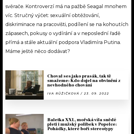
svěrače. Kontroverzí má na pažbě Seagal mnohem
víc. Stručný výčet: sexuální obtěžování,
diskriminace na pracovišti, podílení se na kohoutích
zápasech, pokusy o vydírání a v neposlední řadě
přímá a stále aktuální podpora Vladimíra Putina.
Máme ještě něco dodávat?
Choval ses jako prasák, tak tě
smažeme: Kdo dojel na obvinění z
nevhodného chování
IVA RŮŽIČKOVÁ / 23. 09. 2022
Baletka XXL, mořská víla snědé
pleti i mužský polibek v Popelce:
Pohádky, které boří stereotypy