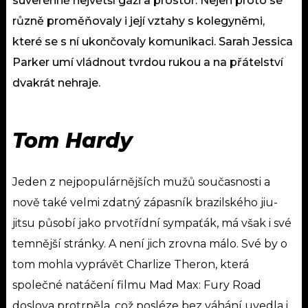
suverénně největší gáži a prostor. Nejen proto se
různě proměňovaly i její vztahy s kolegyněmi,
které se s ní ukončovaly komunikaci. Sarah Jessica
Parker umí vládnout tvrdou rukou a na přátelství
dvakrát nehraje.
Tom Hardy
Jeden z nejpopulárnějších mužů současnosti a
nově také velmi zdatný zápasník brazilského jiu-
jitsu působí jako prvotřídní sympaťák, má však i své
temnější stránky. A není jich zrovna málo. Své by o
tom mohla vyprávět Charlize Theron, která
společné natáčení filmu Mad Max: Fury Road
doslova protrpěla, což posléze bez váhání uvedla i