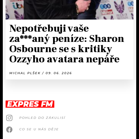
Nepotřebuji vaše
za***aný peníze: Sharon
Osbourne se s kritiky
Ozzyho avatara nepáře
MICHAL PLŠEK / 09. 06. 2026
EXPRES FM
POHLED DO ZÁKULISÍ
CO SE U NÁS DĚJE