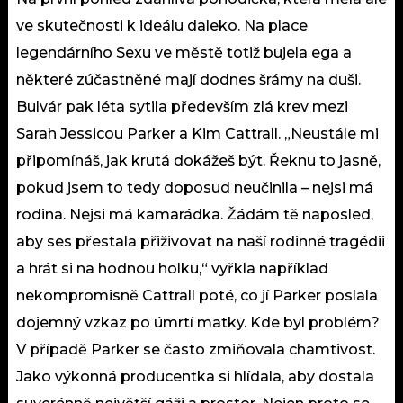
ve skutečnosti k ideálu daleko. Na place
legendárního Sexu ve městě totiž bujela ega a
některé zúčastněné mají dodnes šrámy na duši.
Bulvár pak léta sytila především zlá krev mezi
Sarah Jessicou Parker a Kim Cattrall. „Neustále mi
připomínáš, jak krutá dokážeš být. Řeknu to jasně,
pokud jsem to tedy doposud neučinila – nejsi má
rodina. Nejsi má kamarádka. Žádám tě naposled,
aby ses přestala přiživovat na naší rodinné tragédii
a hrát si na hodnou holku,“ vyřkla například
nekompromisně Cattrall poté, co jí Parker poslala
dojemný vzkaz po úmrtí matky. Kde byl problém?
V případě Parker se často zmiňovala chamtivost.
Jako výkonná producentka si hlídala, aby dostala