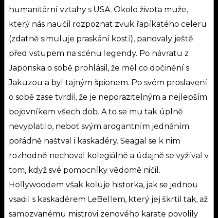
humanitární vztahy s USA. Okolo života muže,
který nás naučil rozpoznat zvuk řapíkatého celeru
(zdatně simuluje praskání kostí), panovaly ještě
před vstupem na scénu legendy. Po návratu z
Japonska o sobě prohlásil, že měl co dočinění s
Jakuzou a byl tajným špionem. Po svém proslavení
o sobě zase tvrdil, že je neporazitelným a nejlepším
bojovníkem všech dob. A to se mu tak úplně
nevyplatilo, neboť svým arogantním jednáním
pořádně naštval i kaskadéry. Seagal se k nim
rozhodně nechoval kolegiálně a údajně se vyžíval v
tom, když své pomocníky vědomě ničil.
Hollywoodem však koluje historka, jak se jednou
vsadil s kaskadérem LeBellem, který jej škrtil tak, až
samozvanému mistrovi zenového karate povolily