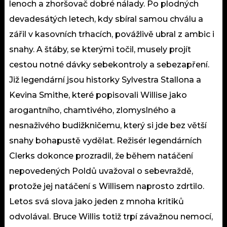
lenoch a zhoršovač dobré nálady. Po plodných
devadesátých letech, kdy sbíral samou chválu a
zářil v kasovních trhacích, povážlivě ubral z ambic i
snahy. A štáby, se kterými točil, musely projít
cestou notné dávky sebekontroly a sebezapření.
Již legendární jsou historky Sylvestra Stallona a
Kevina Smithe, které popisovali Willise jako
arogantního, chamtivého, zlomyslného a
nesnaživého budižkničemu, který si jde bez větší
snahy bohapustě vydělat. Režisér legendárních
Clerks dokonce prozradil, že během natáčení
nepovedených Poldů uvažoval o sebevraždě,
protože jej natáčení s Willisem naprosto zdrtilo.
Letos svá slova jako jeden z mnoha kritiků
odvolával. Bruce Willis totiž trpí závažnou nemocí,