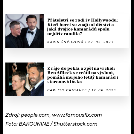
Přátelství se rodí i v Hollywoodu:
Kteří herci se znají od dětství a
jaká dvojice kamarádů spolu
nejdřív randila?
KARIN ŠNÝDROVÁ / 22. 02. 2023
Z ráje do pekla a zpět na vrchol:
Ben Affleck se vrátil na výsluní,
pomáhá mu jeho letitý kamarád i
staronová láska
CARLITO BRIGANTE / 17. 06. 2023
Zdroj: people.com, www.famousfix.com
Foto: BAKOUNINE / Shutterstock.com