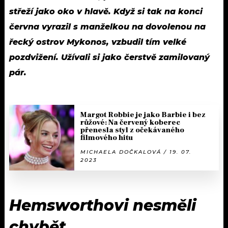
střeží jako oko v hlavě. Když si tak na konci
června vyrazil s manželkou na dovolenou na
řecký ostrov Mykonos, vzbudil tím velké
pozdvižení. Užívali si jako čerstvě zamilovaný
pár.
Margot Robbie je jako Barbie i bez
růžové: Na červený koberec
přenesla styl z očekávaného
filmového hitu
MICHAELA DOČKALOVÁ / 19. 07.
2023
Hemsworthovi nesměli
chybět