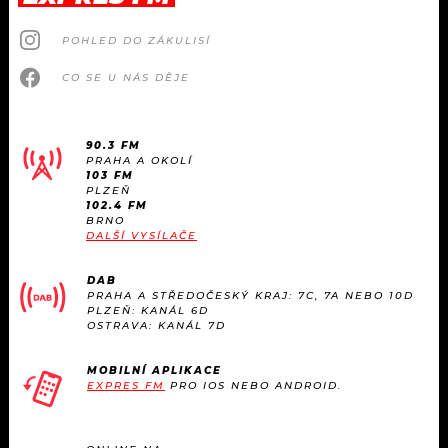
POHLED DO ZÁKULISÍ
CO SE U NÁS DĚJE
90.3 FM
PRAHA A OKOLÍ
103 FM
PLZEŇ
102.4 FM
BRNO
DALŠÍ VYSÍLAČE
DAB
PRAHA A STŘEDOČESKÝ KRAJ: 7C, 7A NEBO 10D
PLZEŇ: KANÁL 6D
OSTRAVA: KANÁL 7D
MOBILNÍ APLIKACE
EXPRES FM
PRO IOS NEBO ANDROID.