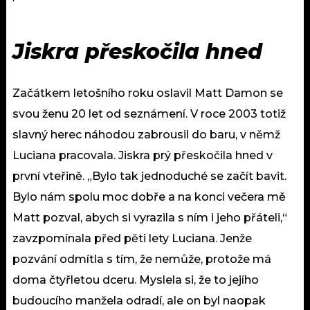
Jiskra přeskočila hned
Začátkem letošního roku oslavil Matt Damon se
svou ženu 20 let od seznámení. V roce 2003 totiž
slavný herec náhodou zabrousil do baru, v němž
Luciana pracovala. Jiskra prý přeskočila hned v
první vteřině. „Bylo tak jednoduché se začít bavit.
Bylo nám spolu moc dobře a na konci večera mě
Matt pozval, abych si vyrazila s ním i jeho přáteli,“
zavzpomínala před pěti lety Luciana. Jenže
pozvání odmítla s tím, že nemůže, protože má
doma čtyřletou dceru. Myslela si, že to jejího
budoucího manžela odradí, ale on byl naopak