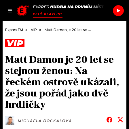
EXPRES
HUDBA NA PRVNÍM MÍSTĚ
/
ARCADE 
JAK
ČLÁNKY
PODCASTY
SEZNAM.CZ
CELÝ PLAYLIST
NALADIT
Expres FM
VIP
Matt Damon je 20 let se stejnou ženou: Na řeckém ostrově ukázali, že jsou pořád jako dvě hrdličky
VIP
DOMŮ
Matt Damon je 20 let se
ČLÁNKY
stejnou ženou: Na
AKTUÁLNĚ
PODCASTY
řeckém ostrově ukázali,
že jsou pořád jako dvě
HUDBA
JAK NALADIT
hrdličky
ROZHOVORY
RÁDIO
#NEBUDUDOMA
APLIKACE
SOUTĚŽE
MICHAELA DOČKALOVÁ