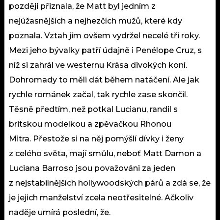
později přiznala, že Matt byl jedním z
nejúžasnějších a nejhezčích mužů, které kdy
poznala. Vztah jim ovšem vydržel necelé tři roky.
Mezi jeho bývalky patří údajně i Penélope Cruz, s
níž si zahrál ve westernu Krása divokých koní.
Dohromady to měli dát během natáčení. Ale jak
rychle románek začal, tak rychle zase skončil.
Těsně předtím, než potkal Lucianu, randil s
britskou modelkou a zpěvačkou Rhonou
Mitra. Přestože si na něj pomýšlí dívky i ženy
z celého světa, mají smůlu, neboť Matt Damon a
Luciana Barroso jsou považováni za jeden
z nejstabilnějších hollywoodských párů a zdá se, že
je jejich manželství zcela neotřesitelné. Ačkoliv
naděje umírá poslední, že.