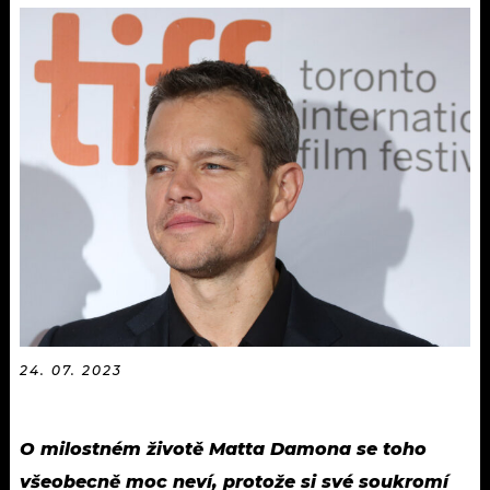
KALENDÁŘ
PROGRAM
KVÍZY
PLAYLIST
VIP
JAK NALADIT
TRENDY
KULTURA
MIX
OSTATNÍ
24. 07. 2023
O milostném životě Matta Damona se toho
všeobecně moc neví, protože si své soukromí