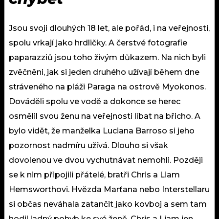
Jsou svoji dlouhých 18 let, ale pořád, i na veřejnosti,
spolu vrkají jako hrdličky. A čerstvé fotografie
paparazziů jsou toho živým důkazem. Na nich byli
zvěčněni, jak si jeden druhého užívají během dne
stráveného na pláži Paraga na ostrově Myokonos.
Dováděli spolu ve vodě a dokonce se herec
osmělil svou ženu na veřejnosti líbat na břicho. A
bylo vidět, že manželka Luciana Barroso si jeho
pozornost nadmíru užívá. Dlouho si však
dovolenou ve dvou vychutnávat nemohli. Později
se k nim připojili přátelé, bratři Chris a Liam
Hemsworthovi. Hvězda Marťana nebo Interstellaru
si občas neváhala zatančit jako kovboj a sem tam
hodil ladný pohyb ke své ženě. Chris a Liam jen