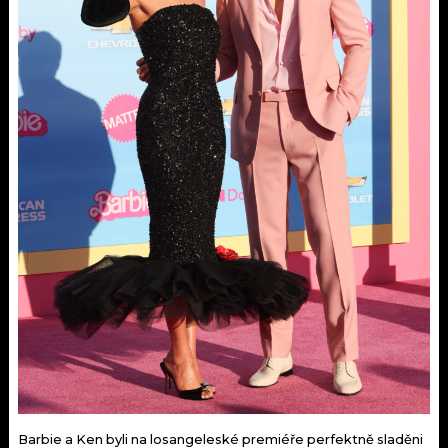
Barbie a Ken byli na losangeleské premiéře perfektně sladěni