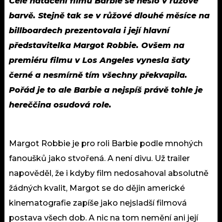
Celé natáčení filmu Barbie se neslo v růžové
barvě. Stejně tak se v růžové dlouhé měsíce na
billboardech prezentovala i její hlavní
představitelka Margot Robbie. Ovšem na
premiéru filmu v Los Angeles vynesla šaty
černé a nesmírně tím všechny překvapila.
Pořád je to ale Barbie a nejspíš právě tohle je
hereččina osudová role.
Margot Robbie je pro roli Barbie podle mnohých
fanoušků jako stvořená. A není divu. Už trailer
napověděl, že i kdyby film nedosahoval absolutně
žádných kvalit, Margot se do dějin americké
kinematografie zapíše jako nejsladší filmová
postava všech dob. A nic na tom nemění ani její