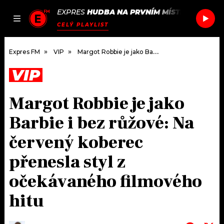
EXPRES
HUDBA NA PRVNÍM MÍSTĚ
/
BRATRI
JAK
ČLÁNKY
PODCASTY
SEZNAM.CZ
CELÝ PLAYLIST
NALADIT
Expres FM
VIP
Margot Robbie je jako Barbie i bez růžové: Na červený koberec přenesla styl z očekávaného filmového hitu
VIP
DOMŮ
Margot Robbie je jako
ČLÁNKY
Barbie i bez růžové: Na
AKTUÁLNĚ
PODCASTY
červený koberec
přenesla styl z
HUDBA
JAK NALADIT
očekávaného filmového
ROZHOVORY
RÁDIO
hitu
#NEBUDUDOMA
APLIKACE
SOUTĚŽE