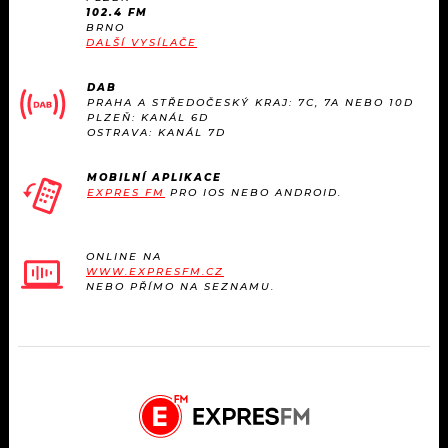
102.4 FM
BRNO
DALŠÍ VYSÍLAČE
DAB
PRAHA A STŘEDOČESKÝ KRAJ: 7C, 7A NEBO 10D
PLZEŇ: KANÁL 6D
OSTRAVA: KANÁL 7D
MOBILNÍ APLIKACE
EXPRES FM
PRO IOS NEBO ANDROID.
ONLINE NA
WWW.EXPRESFM.CZ
NEBO PŘÍMO NA SEZNAMU.