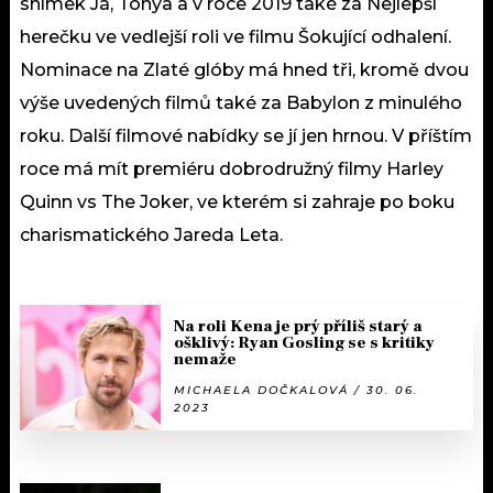
snímek Já, Tonya a v roce 2019 také za Nejlepší
herečku ve vedlejší roli ve filmu Šokující odhalení.
Nominace na Zlaté glóby má hned tři, kromě dvou
výše uvedených filmů také za Babylon z minulého
roku. Další filmové nabídky se jí jen hrnou. V příštím
roce má mít premiéru dobrodružný filmy Harley
Quinn vs The Joker, ve kterém si zahraje po boku
charismatického Jareda Leta.
Na roli Kena je prý příliš starý a
ošklivý: Ryan Gosling se s kritiky
nemaže
MICHAELA DOČKALOVÁ / 30. 06.
2023