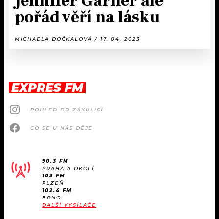
Jennifer Garner ale
pořád věří na lásku
MICHAELA DOČKALOVÁ / 17. 04. 2023
EXPRES FM
POHLED DO ZÁKULISÍ
CO SE U NÁS DĚJE
90.3 FM
PRAHA A OKOLÍ
103 FM
PLZEŇ
102.4 FM
BRNO
DALŠÍ VYSÍLAČE