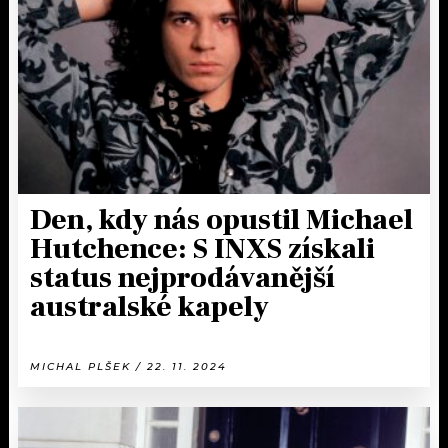
KALENDÁŘ
PROGRAM
KVÍZY
PLAYLIST
VIP
JAK NALADIT
TRENDY
KULTURA
Den, kdy nás opustil Michael
Hutchence: S INXS získali
MIX
status nejprodávanější
australské kapely
OSTATNÍ
MICHAL PLŠEK / 22. 11. 2024