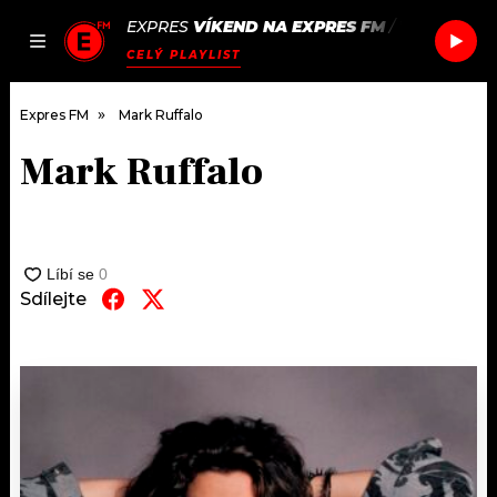
EXPRES
VÍKEND NA EXPRES FM
/
TOMORA
S
JAK
ČLÁNKY
PODCASTY
SEZNAM.CZ
CELÝ PLAYLIST
NALADIT
Expres FM
Mark Ruffalo
Mark Ruffalo
DOMŮ
ČLÁNKY
AKTUÁLNĚ
Sdílejte
PODCASTY
HUDBA
JAK NALADIT
ROZHOVORY
RÁDIO
#NEBUDUDOMA
APLIKACE
SOUTĚŽE