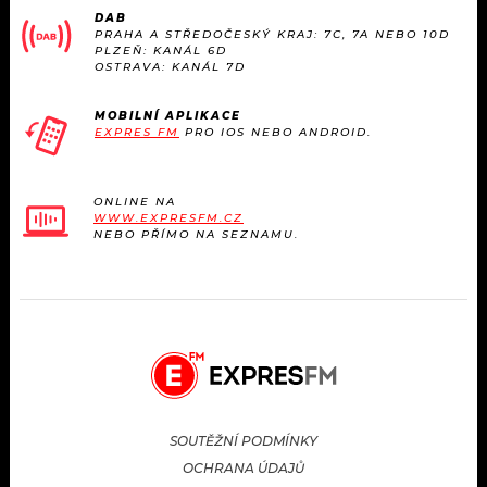
DAB
PRAHA A STŘEDOČESKÝ KRAJ: 7C, 7A NEBO 10D
PLZEŇ: KANÁL 6D
OSTRAVA: KANÁL 7D
MOBILNÍ APLIKACE
EXPRES FM
PRO IOS NEBO ANDROID.
ONLINE NA
WWW.EXPRESFM.CZ
NEBO PŘÍMO NA SEZNAMU.
SOUTĚŽNÍ PODMÍNKY
OCHRANA ÚDAJŮ