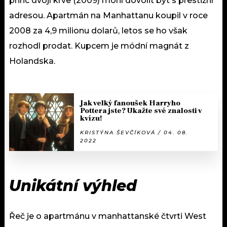
princ dvojí krve (2009) mohl dovolit byt s prestižní
adresou. Apartmán na Manhattanu koupil v roce
2008 za 4,9 milionu dolarů, letos se ho však
rozhodl prodat. Kupcem je módní magnát z
Holandska.
Jak velký fanoušek Harryho
Pottera jste? Ukažte své znalosti v
kvízu!
KRISTÝNA ŠEVČÍKOVÁ / 04. 08.
2022
Unikátní výhled
Řeč je o apartmánu v manhattanské čtvrti West