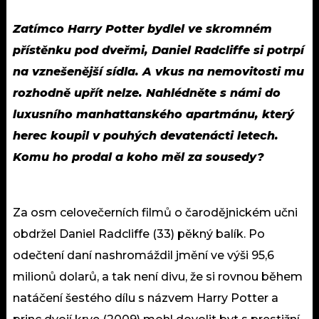
Zatímco Harry Potter bydlel ve skromném
přístěnku pod dveřmi, Daniel Radcliffe si potrpí
na vznešenější sídla. A vkus na nemovitosti mu
rozhodně upřít nelze. Nahlédněte s námi do
luxusního manhattanského apartmánu, který
herec koupil v pouhých devatenácti letech.
Komu ho prodal a koho měl za sousedy?
Za osm celovečerních filmů o čarodějnickém učni
obdržel Daniel Radcliffe (33) pěkný balík. Po
odečtení daní nashromáždil jmění ve výši 95,6
milionů dolarů, a tak není divu, že si rovnou během
natáčení šestého dílu s názvem Harry Potter a