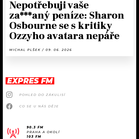
Nepotřebuji vaše
za***aný peníze: Sharon
Osbourne se s kritiky
Ozzyho avatara nepáře
MICHAL PLŠEK / 09. 06. 2026
EXPRES FM
POHLED DO ZÁKULISÍ
CO SE U NÁS DĚJE
90.3 FM
PRAHA A OKOLÍ
103 FM