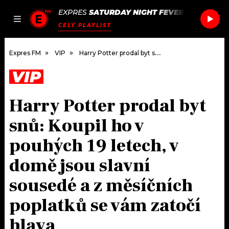
EXPRES
SATURDAY NIGHT FEVER
/
SATURDAY
JAK
ČLÁNKY
PODCASTY
SEZNAM.CZ
CELÝ PLAYLIST
NALADIT
Expres FM
VIP
Harry Potter prodal byt snů: Koupil ho v pouhých 19 letech, v domě jsou slavní sousedé a z měsíčních poplatků se vám zatočí hlava
VIP
DOMŮ
Harry Potter prodal byt
ČLÁNKY
snů: Koupil ho v
AKTUÁLNĚ
PODCASTY
pouhých 19 letech, v
domě jsou slavní
HUDBA
JAK NALADIT
sousedé a z měsíčních
ROZHOVORY
RÁDIO
poplatků se vám zatočí
#NEBUDUDOMA
APLIKACE
SOUTĚŽE
hlava