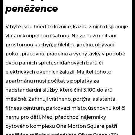
peněžence
V bytě jsou hned tři ložnice, každá z nich disponuje
vlastní koupelnou i šatnou. Nelze nezmínit ani
prostornou kuchyň, přilehlou jídelnu, obývací
pokoj, pracovnu, prádelnu a vychytávky v podobě
dvou parních sprch, snídaňových barů či
elektrických okenních žaluzií. Majitel tohoto
apartmánu musí počítat s poplatky za
nadstandardní služby, které činí 3.100 dolarů
měsíčně. Zahrnují vrátného, portýra, asistenta,
fitness centrum, parkovací místo, úschovnu kol či
hernu pro děti. Mezi předchozí nájemníky
bytového komplexu One Morton Square patří