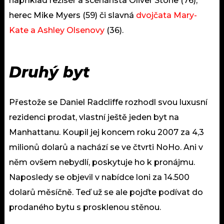
například režisér a scénárista Oliver Stone (76),
herec Mike Myers (59) či slavná
dvojčata Mary-
Kate a Ashley Olsenovy
(36).
Druhý byt
Přestože se Daniel Radcliffe rozhodl svou luxusní
rezidenci prodat, vlastní ještě jeden byt na
Manhattanu. Koupil jej koncem roku 2007 za 4,3
milionů dolarů a nachází se ve čtvrti NoHo. Ani v
něm ovšem nebydlí, poskytuje ho k pronájmu.
Naposledy se objevil v nabídce loni za 14.500
dolarů měsíčně. Teď už se ale pojďte podívat do
prodaného bytu s prosklenou stěnou.