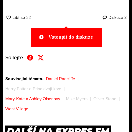
Diskuze
2
Vstoupit do diskuze
Sdílejte
Související témata:
Daniel Radcliffe
Harry Potter a Princ dvojí krve
Mary-Kate a Ashley Olsenovy
Mike Myers
Oliver Stone
West Village
DALŠÍ NA EXPRES FM