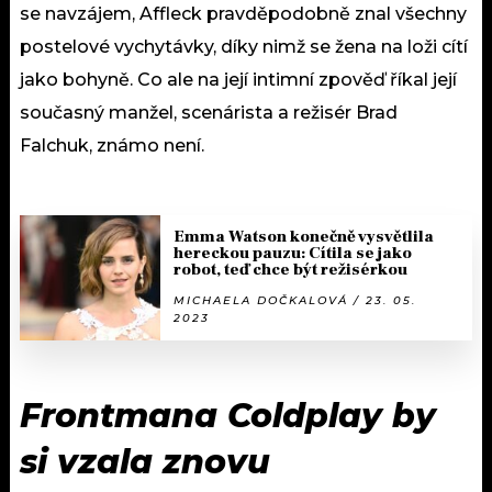
se navzájem, Affleck pravděpodobně znal všechny
postelové vychytávky, díky nimž se žena na loži cítí
jako bohyně. Co ale na její intimní zpověď říkal její
současný manžel, scenárista a režisér Brad
Falchuk, známo není.
Emma Watson konečně vysvětlila
hereckou pauzu: Cítila se jako
robot, teď chce být režisérkou
MICHAELA DOČKALOVÁ / 23. 05.
2023
Frontmana Coldplay by
si vzala znovu