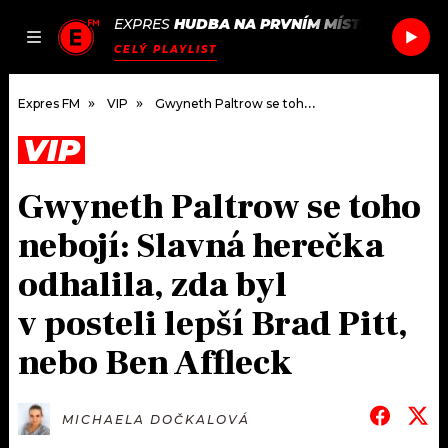
EXPRES
HUDBA NA PRVNÍM MÍSTĚ
/
BRATRI 
JAK
ČLÁNKY
PODCASTY
SEZNAM.CZ
CELÝ PLAYLIST
NALADIT
Expres FM
VIP
Gwyneth Paltrow se toho nebojí: Slavná herečka odhalila, zda byl v posteli lepší Brad Pitt, nebo Ben Affleck
VIP
DOMŮ
Gwyneth Paltrow se toho
ČLÁNKY
nebojí: Slavná herečka
AKTUÁLNĚ
PODCASTY
odhalila, zda byl
v posteli lepší Brad Pitt,
HUDBA
JAK NALADIT
nebo Ben Affleck
ROZHOVORY
RÁDIO
#NEBUDUDOMA
APLIKACE
SOUTĚŽE
MICHAELA DOČKALOVÁ