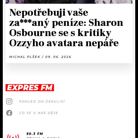
Nepotřebuji vaše
za***aný peníze: Sharon
Osbourne se s kritiky
Ozzyho avatara nepáře
MICHAL PLŠEK / 09. 06. 2026
EXPRES FM
POHLED DO ZÁKULISÍ
CO SE U NÁS DĚJE
90.3 FM