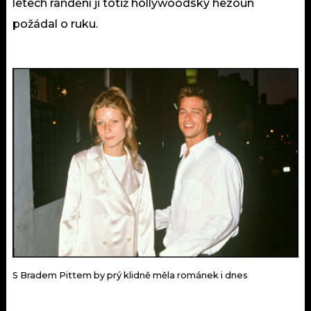
letech randění ji totiž hollywoodský hezoun
požádal o ruku.
S Bradem Pittem by prý klidně měla románek i dnes