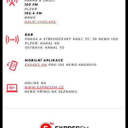
PRAHA A OKOLÍ
103 FM
PLZEŇ
102.4 FM
BRNO
DALŠÍ VYSÍLAČE
DAB
PRAHA A STŘEDOČESKÝ KRAJ: 7C, 7A NEBO 10D
PLZEŇ: KANÁL 6D
OSTRAVA: KANÁL 7D
MOBILNÍ APLIKACE
EXPRES FM
PRO IOS NEBO ANDROID.
ONLINE NA
WWW.EXPRESFM.CZ
NEBO PŘÍMO NA SEZNAMU.