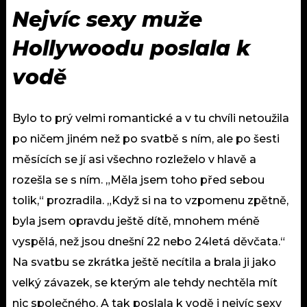
Nejvíc sexy muže
Hollywoodu poslala k
vodě
Bylo to prý velmi romantické a v tu chvíli netoužila
po ničem jiném než po svatbě s ním, ale po šesti
měsících se jí asi všechno rozleželo v hlavě a
rozešla se s ním. „Měla jsem toho před sebou
tolik,“ prozradila. „Když si na to vzpomenu zpětně,
byla jsem opravdu ještě dítě, mnohem méně
vyspělá, než jsou dnešní 22 nebo 24letá děvčata.“
Na svatbu se zkrátka ještě necítila a brala ji jako
velký závazek, se kterým ale tehdy nechtěla mít
nic společného. A tak poslala k vodě i nejvíc sexy