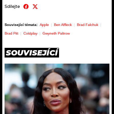
Sdílejte
Související témata:
Apple
Ben Affleck
Brad Falchuk
Brad Pitt
Coldplay
Gwyneth Paltrow
SOUVISEJÍCÍ