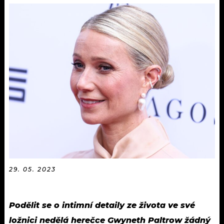
KALENDÁŘ
PROGRAM
KVÍZY
PLAYLIST
VIP
JAK NALADIT
TRENDY
KULTURA
MIX
OSTATNÍ
29. 05. 2023
Podělit se o intimní detaily ze života ve své
ložnici nedělá herečce Gwyneth Paltrow žádný