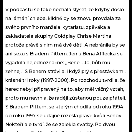
V podcastu se také nechala slyšet, že kdyby došlo
na lámání chleba, klidně by se znovu provdala za
svého prvního manžela, kytaristu, zpěváka a
zakladatele skupiny Coldplay Chrise Martina,
protože právě s ním má dvě děti. A nebránila by se
ani sexu s Bradem Pittem. Jen u Bena Afflecka se
vyjádřila nejednoznačně: „Bene… Jo, bůh mu
žehnej.“ S Benem strávila, i když prý s přestávkami,
krásné tři roky (1997-2000). Po rozchodu tvrdila, že
herec nebyl připravený na to, aby měl vážný vztah,
proto mu navrhla, že raději zůstanou pouze přáteli.
S Bradem Pittem, se kterým chodila od roku 1994
do roku 1997 se údajně rozešla právě kvůli Benovi.
Někteří ale tvrdí, že se zalekla svatby. Po dvou