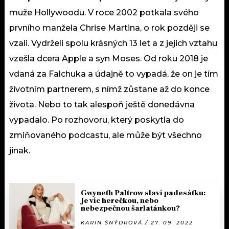
muže Hollywoodu. V roce 2002 potkala svého
prvního manžela Chrise Martina, o rok později se
vzali. Vydrželi spolu krásných 13 let a z jejich vztahu
vzešla dcera Apple a syn Moses. Od roku 2018 je
vdaná za Falchuka a údajně to vypadá, že on je tím
životním partnerem, s nímž zůstane až do konce
života. Nebo to tak alespoň ještě donedávna
vypadalo. Po rozhovoru, který poskytla do
zmiňovaného podcastu, ale může být všechno
jinak.
Gwyneth Paltrow slaví padesátku:
Je víc herečkou, nebo
nebezpečnou šarlatánkou?
KARIN ŠNÝDROVÁ / 27. 09. 2022