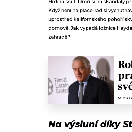
Hrdina sci-fi filmů si na skandály p
Když není na place, rád si vychutn
uprostřed kalifornského pohoří s
domově. Jak vypadá ložnice Hayde
zahradě?
Ro
pr
sv
MICHAE
Na výsluní díky S