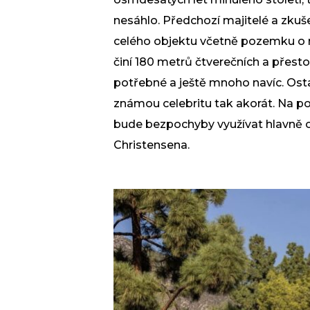
nesáhlo. Předchozí majitelé a zkuše
celého objektu včetně pozemku o r
činí 180 metrů čtverečních a přesto
potřebné a ještě mnoho navíc. Ostat
známou celebritu tak akorát. Na p
bude bezpochyby využívat hlavně o
Christensena.