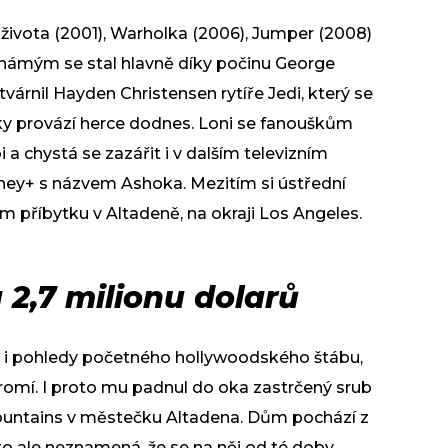
 života (2001), Warholka (2006), Jumper (2008)
e známým se stal hlavně díky počinu George
tvárnil Hayden Christensen rytíře Jedi, který se
álky provází herce dodnes. Loni se fanouškům
 a chystá se zazářit i v dalším televizním
ney+ s názvem Ashoka. Mezitím si ústřední
m příbytku v Altadeně, na okraji Los Angeles.
2,7 milionu dolarů
ry i pohledy početného hollywoodského štábu,
omí. I proto mu padnul do oka zastrčený srub
ountains v městečku Altadena. Dům pochází z
to ale neznamená, že se na něj od té doby