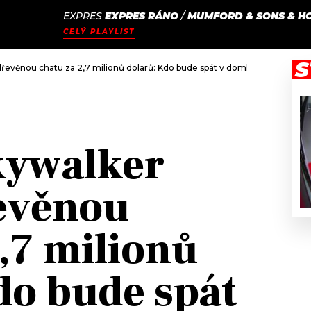
EXPRES
EXPRES RÁNO
/
MUMFORD & SONS & H
JAK
ODCASTY
SEZNAM.CZ
CELÝ PLAYLIST
NALADIT
S
dřevěnou chatu za 2,7 milionů dolarů: Kdo bude spát v domku na stromě?
kywalker
evěnou
2,7 milionů
do bude spát