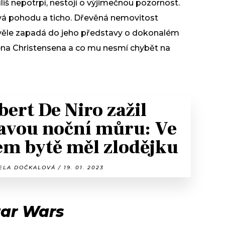
říliš nepotrpí, nestojí o výjimečnou pozornost.
ává pohodu a ticho. Dřevěná nemovitost
kvěle zapadá do jeho představy o dokonalém
na Christensena a co mu nesmí chybět na
bert De Niro zažil
avou noční můru: Ve
ém bytě měl zlodějku
LA DOČKALOVÁ / 19. 01. 2023
tar Wars