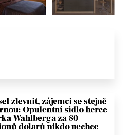
el zlevnit, zájemci se stejně
rnou: Opulentní sídlo herce
ka Wahlberga za 80
ionů dolarů nikdo nechce