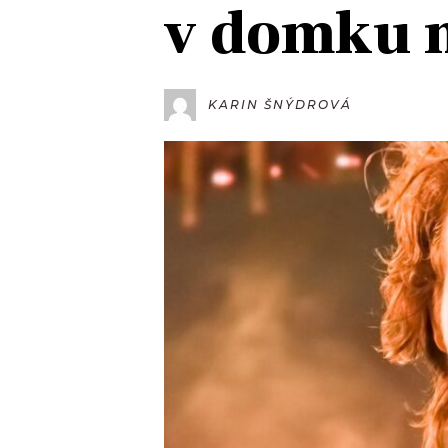
v domku 
JAK NALADIT
RÁDIO
KARIN ŠNÝDROVÁ
APLIKACE
PLAYLIST
PROGRAM
JAK NALADI
SOUTĚŽE