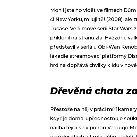
Mohli jste ho vidět ve filmech Dům
či New Yorku, miluji tě! (2008), al
Lucase. Ve filmové sérii Star Wars z
přiklonil na stranu zla. Hvězdné v
představil v seriálu Obi-Wan Kenobi
lákadle streamovací platformy Dis
hrdina dopřává chvilky klidu v nové
Dřevěná chata za 
Přestože na něj v práci míří kame
když je doma, upřednostňuje soukr
nacházející se v pohoří Verdugo M
osmdesátých let minulého století, 