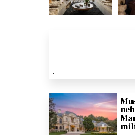
/
Mus
neh
Mar
mil