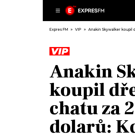
ČLÁNKY
P
Expres FM
VIP
Anakin Skywalker koupil 
VIP
DOMŮ
Anakin S
ČLÁNKY
AKTUÁLNĚ
koupil dř
VIP
HUDBA
TRENDY
ROZHOVORY
KULTURA
chatu za 
#NEBUDUDOMA
MIX
KALENDÁŘ
OSTATNÍ
dolarů: K
KVÍZY
PODCASTY