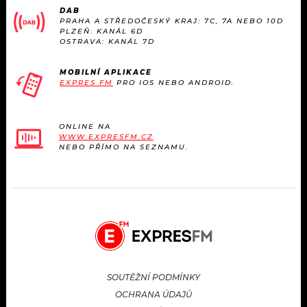
DAB
PRAHA A STŘEDOČESKÝ KRAJ: 7C, 7A NEBO 10D
PLZEŇ: KANÁL 6D
OSTRAVA: KANÁL 7D
MOBILNÍ APLIKACE
EXPRES FM
PRO IOS NEBO ANDROID.
ONLINE NA
WWW.EXPRESFM.CZ
NEBO PŘÍMO NA SEZNAMU.
SOUTĚŽNÍ PODMÍNKY
OCHRANA ÚDAJŮ