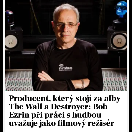
KALENDÁŘ
PROGRAM
KVÍZY
PLAYLIST
VIP
JAK NALADIT
TRENDY
KULTURA
MIX
OSTATNÍ
Producent, který stojí za alby
The Wall a Destroyer: Bob
Ezrin při práci s hudbou
uvažuje jako filmový režisér