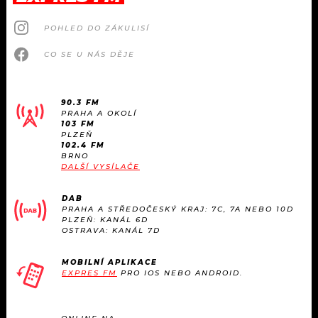
POHLED DO ZÁKULISÍ
CO SE U NÁS DĚJE
90.3 FM
PRAHA A OKOLÍ
103 FM
PLZEŇ
102.4 FM
BRNO
DALŠÍ VYSÍLAČE
DAB
PRAHA A STŘEDOČESKÝ KRAJ: 7C, 7A NEBO 10D
PLZEŇ: KANÁL 6D
OSTRAVA: KANÁL 7D
MOBILNÍ APLIKACE
EXPRES FM
PRO IOS NEBO ANDROID.