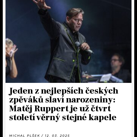
Jeden z nejlepších českých
zpěváků slaví narozeniny:
Matěj Ruppert je už čtvrt
století věrný stejné kapele
MICHAL PLŠEK / 12. 03. 2025