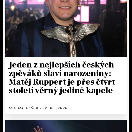
KALENDÁŘ
PROGRAM
KVÍZY
PLAYLIST
VIP
JAK NALADIT
TRENDY
KULTURA
Jeden z nejlepších českých
zpěváků slaví narozeniny:
MIX
Matěj Ruppert je přes čtvrt
století věrný jediné kapele
OSTATNÍ
MICHAL PLŠEK / 12. 03. 2026