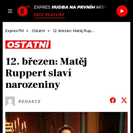
EXPRES
HUDBA NA PRVNÍM MÍSTĚ
/
SLOW P
JAK
ČLÁNKY
PODCASTY
SEZNAM.CZ
CELÝ PLAYLIST
NALADIT
Expres FM
Ostatní
12. březen: Matěj Ruppert slaví narozeniny
OSTATNÍ
DOMŮ
12. březen: Matěj
ČLÁNKY
Ruppert slaví
AKTUÁLNĚ
PODCASTY
narozeniny
HUDBA
JAK NALADIT
REDAKCE
ROZHOVORY
RÁDIO
#NEBUDUDOMA
APLIKACE
SOUTĚŽE