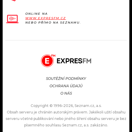
ONLINE NA
WWW.EXPRESFM.CZ
NEBO PŘÍMO NA SEZNAMU.
SOUTĚŽNÍ PODMÍNKY
OCHRANA ÚDAJŮ
O NÁS
Copyright © 1996–2026, Seznam.cz, a.s.
Obsah serveru je chráněn autorským právem. Jakékoli užití obsahu
serveru včetně publikování nebo jiného šíření obsahu serveru je bez
písemného souhlasu Seznam.cz, a.s. zakázáno.