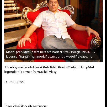
KALENDÁŘ
PROGRAM
KVÍZY
PLAYLIST
VIP
JAK NALADIT
TRENDY
KULTURA
Modni prehlidka Josefa Klira pro nadaci Krtek,Image: 19514802,
License: Rights-managed, Restrictions: , Model Release: no
MIX
Třicetiny slaví motokrosař Petr Pilát. Před 42 lety do kin přišel
OSTATNÍ
legendární Formanův muzikál Vlasy.
11. 03. 2021
Den dívčího skautingu