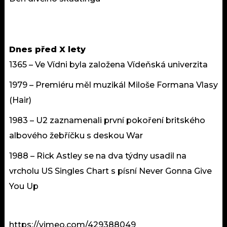
Dnes před X lety
1365 – Ve Vídni byla založena Vídeňská univerzita
1979 – Premiéru měl muzikál Miloše Formana Vlasy
(Hair)
1983 – U2 zaznamenali první pokoření britského
albového žebříčku s deskou War
1988 – Rick Astley se na dva týdny usadil na
vrcholu US Singles Chart s písní Never Gonna Give
You Up
https://vimeo.com/429388049