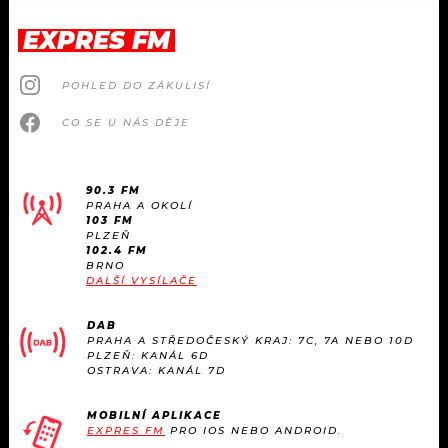
EXPRES FM
POHLED DO ZÁKULISÍ
CO SE U NÁS DĚJE
90.3 FM
PRAHA A OKOLÍ
103 FM
PLZEŇ
102.4 FM
BRNO
DALŠÍ VYSÍLAČE
DAB
PRAHA A STŘEDOČESKÝ KRAJ: 7C, 7A NEBO 10D
PLZEŇ: KANÁL 6D
OSTRAVA: KANÁL 7D
MOBILNÍ APLIKACE
EXPRES FM
PRO IOS NEBO ANDROID.