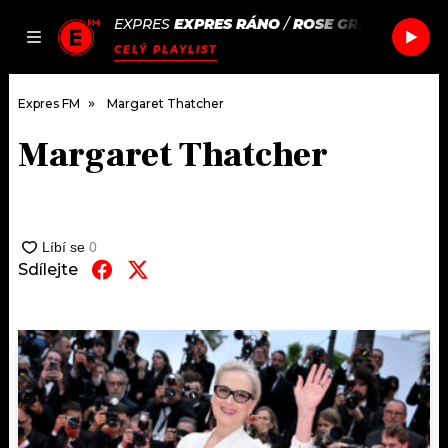
EXPRES
EXPRES RÁNO
/
ROSE GRAY
CLUB TO
JAK
ČLÁNKY
PODCASTY
SEZNAM.CZ
CELÝ PLAYLIST
NALADIT
Expres FM
Margaret Thatcher
Margaret Thatcher
DOMŮ
ČLÁNKY
AKTUÁLNĚ
Sdílejte
PODCASTY
HUDBA
JAK NALADIT
ROZHOVORY
RÁDIO
#NEBUDUDOMA
APLIKACE
SOUTĚŽE