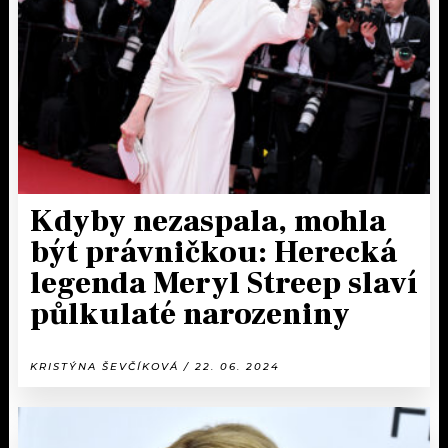
KALENDÁŘ
PROGRAM
KVÍZY
PLAYLIST
VIP
JAK NALADIT
TRENDY
KULTURA
Kdyby nezaspala, mohla
být právničkou: Herecká
MIX
legenda Meryl Streep slaví
OSTATNÍ
půlkulaté narozeniny
KRISTÝNA ŠEVČÍKOVÁ / 22. 06. 2024