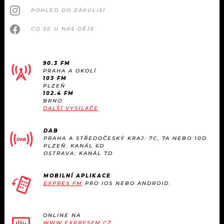
POHLED DO ZÁKULISÍ
CO SE U NÁS DĚJE
90.3 FM
PRAHA A OKOLÍ
103 FM
PLZEŇ
102.4 FM
BRNO
DALŠÍ VYSÍLAČE
DAB
PRAHA A STŘEDOČESKÝ KRAJ: 7C, 7A NEBO 10D
PLZEŇ: KANÁL 6D
OSTRAVA: KANÁL 7D
MOBILNÍ APLIKACE
EXPRES FM
PRO IOS NEBO ANDROID.
ONLINE NA
WWW.EXPRESFM.CZ