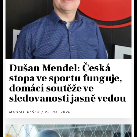
KALENDÁŘ
PROGRAM
KVÍZY
PLAYLIST
VIP
JAK NALADIT
TRENDY
KULTURA
Dušan Mendel: Česká
stopa ve sportu funguje,
MIX
domácí soutěže ve
OSTATNÍ
sledovanosti jasně vedou
MICHAL PLŠEK / 25. 03. 2026