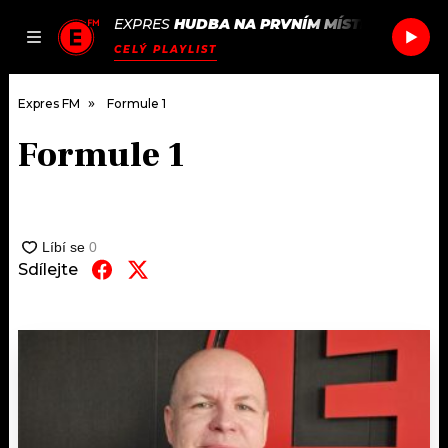
EXPRES
HUDBA NA PRVNÍM MÍSTĚ
/
CHARLI 
JAK
ČLÁNKY
PODCASTY
SEZNAM.CZ
CELÝ PLAYLIST
NALADIT
Expres FM
Formule 1
Formule 1
DOMŮ
ČLÁNKY
AKTUÁLNĚ
Sdílejte
PODCASTY
HUDBA
JAK NALADIT
ROZHOVORY
RÁDIO
#NEBUDUDOMA
APLIKACE
SOUTĚŽE