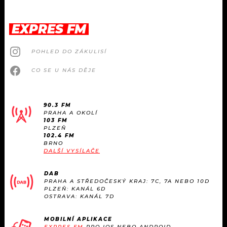
EXPRES FM
POHLED DO ZÁKULISÍ
CO SE U NÁS DĚJE
90.3 FM
PRAHA A OKOLÍ
103 FM
PLZEŇ
102.4 FM
BRNO
DALŠÍ VYSÍLAČE
DAB
PRAHA A STŘEDOČESKÝ KRAJ: 7C, 7A NEBO 10D
PLZEŇ: KANÁL 6D
OSTRAVA: KANÁL 7D
MOBILNÍ APLIKACE
EXPRES FM
PRO IOS NEBO ANDROID.