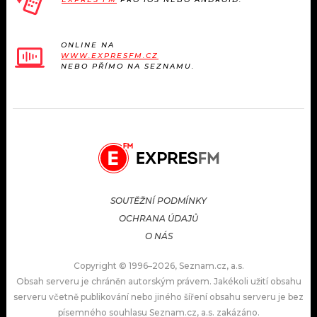
ONLINE NA
WWW.EXPRESFM.CZ
NEBO PŘÍMO NA SEZNAMU.
SOUTĚŽNÍ PODMÍNKY
OCHRANA ÚDAJŮ
O NÁS
Copyright © 1996–2026, Seznam.cz, a.s.
Obsah serveru je chráněn autorským právem. Jakékoli užití obsahu
serveru včetně publikování nebo jiného šíření obsahu serveru je bez
písemného souhlasu Seznam.cz, a.s. zakázáno.