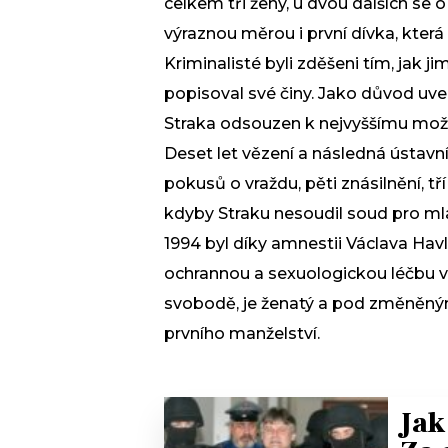
celkem tři ženy, u dvou dalších se o
výraznou měrou i první dívka, která
Kriminalisté byli zděšeni tím, jak j
popisoval své činy. Jako důvod uvedl
Straka odsouzen k nejvyššímu možn
Deset let vězení a následná ústavní
pokusů o vraždu, pěti znásilnění, tř
kdyby Straku nesoudil soud pro mla
1994 byl díky amnestii Václava Havl
ochrannou a sexuologickou léčbu v 
svobodě, je ženatý a pod změněný
prvního manželství.
Jak