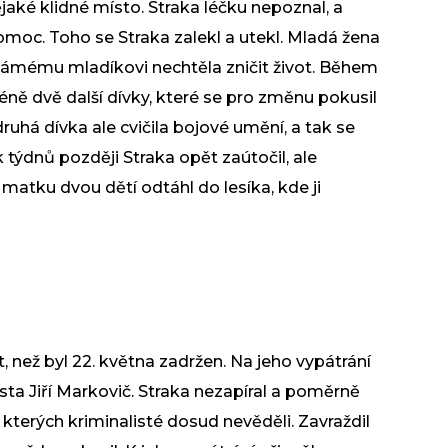
nějaké klidné místo. Straka léčku nepoznal, a
pomoc. Toho se Straka zalekl a utekl. Mladá žena
známému mladíkovi nechtěla zničit život. Během
ně dvě další dívky, které se pro změnu pokusil
ruhá dívka ale cvičila bojové umění, a tak se
k týdnů později Straka opět zaútočil, ale
 matku dvou dětí odtáhl do lesíka, kde ji
át, než byl 22. května zadržen. Na jeho vypátrání
sta Jiří Markovič. Straka nezapíral a poměrně
o kterých kriminalisté dosud nevěděli. Zavraždil