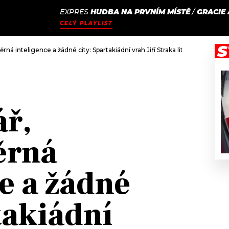
EXPRES
HUDBA NA PRVNÍM MÍSTĚ
/
GRACIE
JAK
ODCASTY
SEZNAM.CZ
CELÝ PLAYLIST
NALADIT
S
ná inteligence a žádné city: Spartakiádní vrah Jiří Straka litoval jen svéh
ář,
ěrná
e a žádné
takiádní