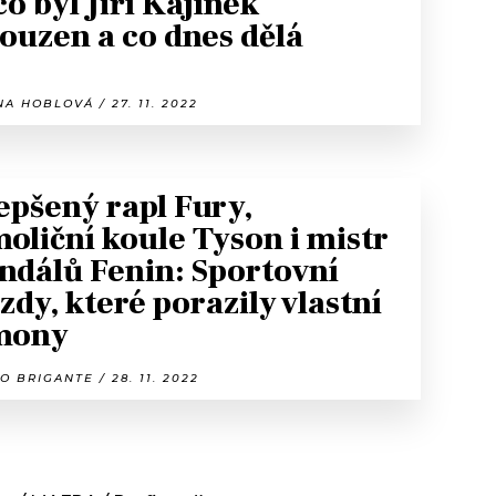
co byl Jiří Kajínek
ouzen a co dnes dělá
A HOBLOVÁ / 27. 11. 2022
epšený rapl Fury,
oliční koule Tyson i mistr
ndálů Fenin: Sportovní
zdy, které porazily vlastní
mony
O BRIGANTE / 28. 11. 2022