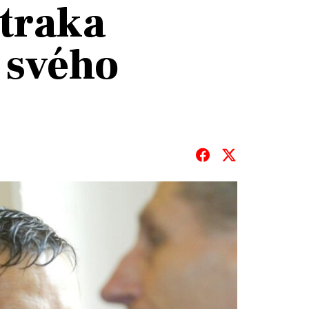
Straka
n svého
T