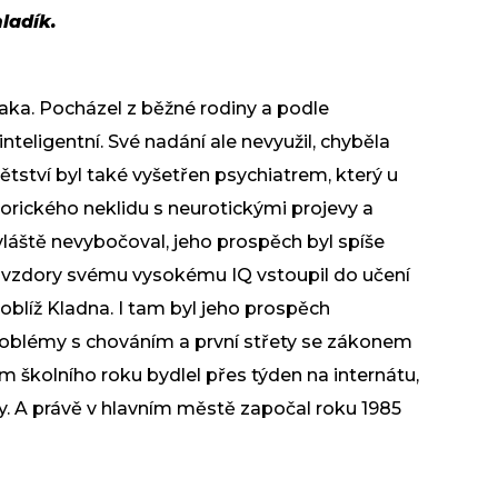
ladík.
traka. Pocházel z běžné rodiny a podle
teligentní. Své nadání ale nevyužil, chyběla
ětství byl také vyšetřen psychiatrem, který u
rického neklidu s neurotickými projevy a
zvláště nevybočoval, jeho prospěch byl spíše
avzdory svému vysokému IQ vstoupil do učení
oblíž Kladna. I tam byl jeho prospěch
roblémy s chováním a první střety se zákonem
 školního roku bydlel přes týden na internátu,
y. A právě v hlavním městě započal roku 1985