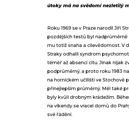
útoky má na svědomí nezletilý m
Roku 1969 se v Praze narodil Jiří S
pozdějších testů byl nadprůměrně in
mu totiž snaha a cílevědomost. V d
Straky odhalil syndrom psychomoto
téměř až absencí citu. Jinak nijak 
podprůměrný, a proto roku 1983 n
na hornickém učilišti ve Stochově p
přinejlepším průměrný. Měl také p
byly kvůli drobným krádežím. Během
na víkendy se vracel domů do Prah
své řádění.