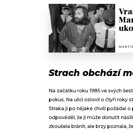
Vra
Man
uko
MARTIN
Strach obchází m
Na začátku roku 1985 ve svých šestn
pokus. Na ulici oslovil o čtyři roky 
Straka ji po nějaké chvíli požádal o
odpověděl, že ji může donutit násilí
zkoušela bránit, ale brzy poznala, ž