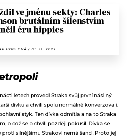
ždil ve jménu sekty: Charles
son brutálním šílenstvím
nčil éru hippies
A HOBLOVÁ / 01. 11. 2022
etropoli
ácti letech provedl Straka svůj první násilný
starší dívku a chvíli spolu normálně konverzovali.
 pohlavní styk. Ten dívka odmítla a na to Straka
m, o což se o chvíli později pokusil. Dívka se
e proti silnějšímu Strakovi nemá šanci. Proto jej