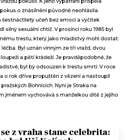
 vraždu pokusil. K jeho vypátrání přispěla
 pokus o znásilnění původně neohlásila.
im šestnáctiletý učeň bez emocí a výčitek
 silný sexuální chtíč. V prosinci roku 1985 byl
ému trestu, který jako mladistvý mohl dostat:
 léčba. Byl uznán vinným ze tří vražd, dvou
í loupeží a pěti krádeží. Je pravděpodobné, že
distvé, byl by odsouzen k trestu smrti. V roce
a o rok dříve propuštěn z vězení a nastoupil
pražských Bohnicích. Nyní je Straka na
m jménem vychovává s manželkou dítě z jejího
 se z vraha stane celebrita: