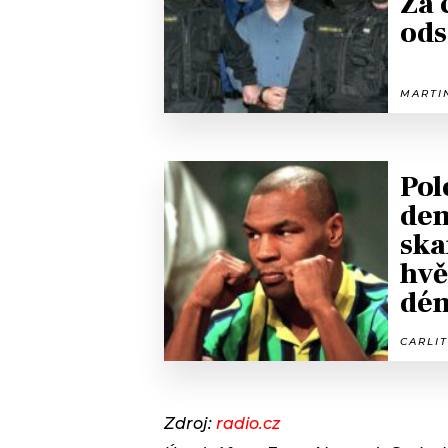
Za 
ods
MARTIN
Pol
dem
ska
hvě
dé
CARLIT
Zdroj:
radio.cz