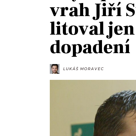
vrah Jiří 
JAK NALADIT
litoval je
RÁDIO
dopadení
APLIKACE
PLAYLIST
PROGRAM
JAK NALADI
SOUTĚŽE
LUKÁŠ MORAVEC