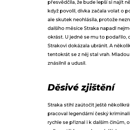
přesvědčila, že bude lepší si najít 
když povolil, dívka začala volat o 
ale skutek neohlásila, protože ne
dalšího měsíce Straka napadl nejmé
okrást. U jedné se mu to podařilo, d
Strakovi dokázala ubránit. A několi
tentokrát se z něj stal vrah. Mladou
znásilnil a udusil.
Děsivé zjištění
Straka stihl zaútočit ještě několikr
pracoval legendární český kriminali
rychle se přiznal i k dalším činům, 