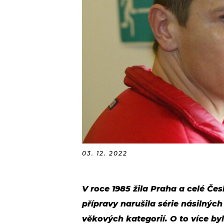
03. 12. 2022
V roce 1985 žila Praha a celé Če
přípravy narušila série násilnýc
věkových kategorií. O to více by