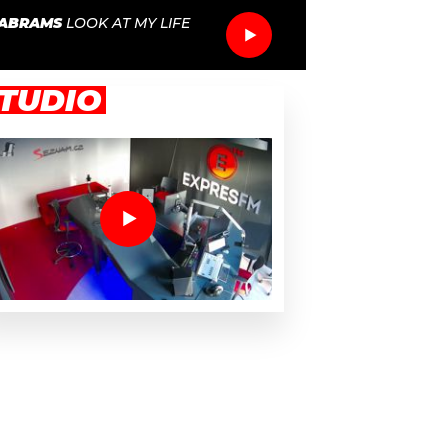
 ABRAMS
LOOK AT MY LIFE
TUDIO
o dopadení