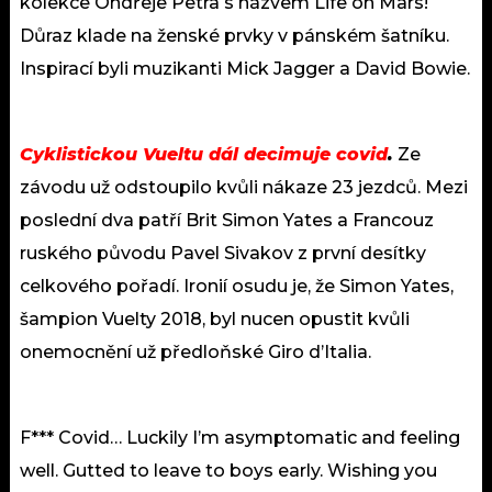
kolekce Ondřeje Petra s názvem Life on Mars!
Důraz klade na ženské prvky v pánském šatníku.
Inspirací byli muzikanti Mick Jagger a David Bowie.
Cyklistickou Vueltu dál decimuje covid
.
Ze
závodu už odstoupilo kvůli nákaze 23 jezdců. Mezi
poslední dva patří Brit Simon Yates a Francouz
ruského původu Pavel Sivakov z první desítky
celkového pořadí. Ironií osudu je, že Simon Yates,
šampion Vuelty 2018, byl nucen opustit kvůli
onemocnění už předloňské Giro d’Italia.
F*** Covid… Luckily I’m asymptomatic and feeling
well. Gutted to leave to boys early. Wishing you