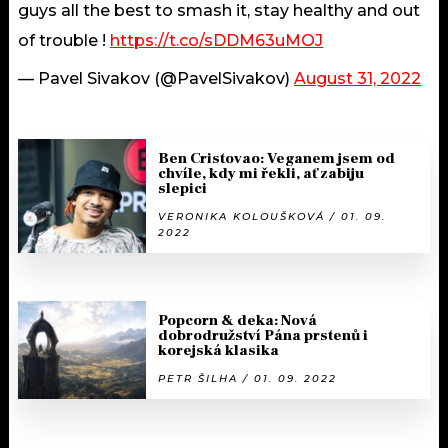
guys all the best to smash it, stay healthy and out
of trouble !
https://t.co/sDDM63uMOJ
— Pavel Sivakov (@PavelSivakov)
August 31, 2022
Ben Cristovao: Veganem jsem od
chvíle, kdy mi řekli, ať zabiju
slepici
VERONIKA KOLOUŠKOVÁ / 01. 09.
2022
Popcorn & deka: Nová
dobrodružství Pána prstenů i
korejská klasika
PETR ŠILHA / 01. 09. 2022