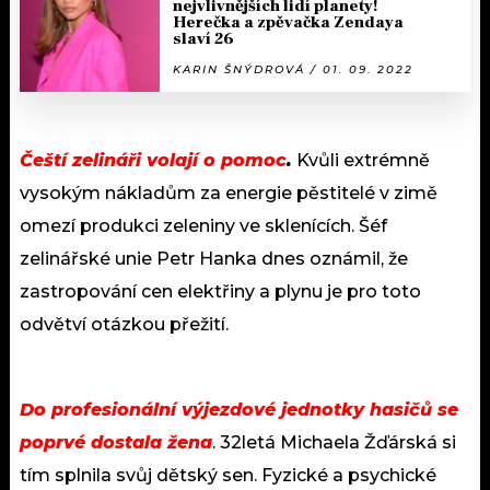
nejvlivnějších lidí planety!
Herečka a zpěvačka Zendaya
slaví 26
KARIN ŠNÝDROVÁ / 01. 09. 2022
Čeští zelináři volají o pomoc
.
Kvůli extrémně
vysokým nákladům za energie pěstitelé v zimě
omezí produkci zeleniny ve sklenících. Šéf
zelinářské unie Petr Hanka dnes oznámil, že
zastropování cen elektřiny a plynu je pro toto
odvětví otázkou přežití.
Do profesionální výjezdové jednotky hasičů se
poprvé dostala žena
. 32letá Michaela Žďárská si
tím splnila svůj dětský sen. Fyzické a psychické