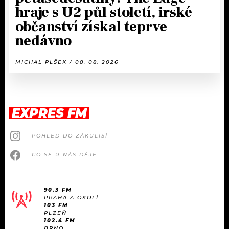
hraje s U2 půl století, irské
občanství získal teprve
nedávno
MICHAL PLŠEK / 08. 08. 2026
EXPRES FM
POHLED DO ZÁKULISÍ
CO SE U NÁS DĚJE
90.3 FM
PRAHA A OKOLÍ
103 FM
PLZEŇ
102.4 FM
BRNO