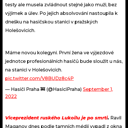
testy ale musela zvládnout stejné jako muži, bez
výjimek a úlev. Po jejich absolvování nastoupila k
dnešku na hasičskou stanici v pražských
Holešovicích.
Máme novou kolegyni. První žena ve výjezdové
jednotce profesionálních hasičů bude sloužit u nás,
na stanici v Holešovicích.
pic.twitter.com/V8BUDz8c4P
— Hasiči Praha 🚒 (@HasiciPraha)
September 1,
2022
Viceprezident ruského Lukoilu je po smrti
.
Ravil
Maganov dnes podle tamních médií vypadl z okna