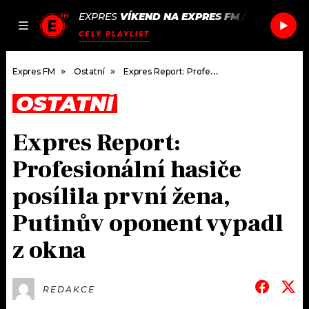
EXPRES
VÍKEND NA EXPRES FM
/
HARRY STY
JAK
ČLÁNKY
PODCASTY
SEZNAM.CZ
CELÝ PLAYLIST
NALADIT
Expres FM
Ostatní
Expres Report: Profesionální hasiče posílila první žena, Putinův oponent vypadl z okna
OSTATNÍ
DOMŮ
Expres Report:
ČLÁNKY
Profesionální hasiče
AKTUÁLNĚ
PODCASTY
posílila první žena,
Putinův oponent vypadl
HUDBA
JAK NALADIT
z okna
ROZHOVORY
RÁDIO
#NEBUDUDOMA
APLIKACE
SOUTĚŽE
REDAKCE