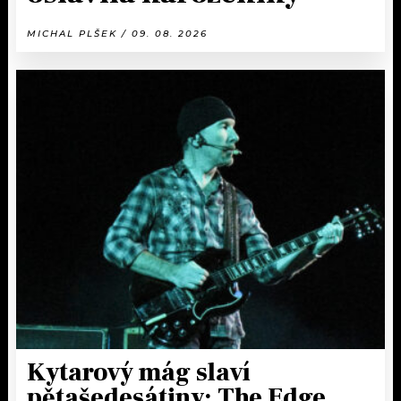
MICHAL PLŠEK / 09. 08. 2026
Kytarový mág slaví
pětašedesátiny: The Edge