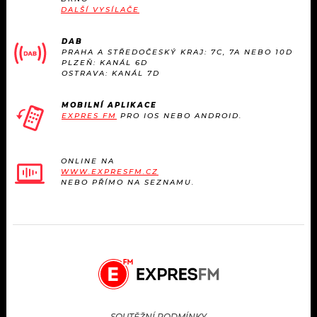
DALŠÍ VYSÍLAČE
DAB
PRAHA A STŘEDOČESKÝ KRAJ: 7C, 7A NEBO 10D
PLZEŇ: KANÁL 6D
OSTRAVA: KANÁL 7D
MOBILNÍ APLIKACE
EXPRES FM
PRO IOS NEBO ANDROID.
ONLINE NA
WWW.EXPRESFM.CZ
NEBO PŘÍMO NA SEZNAMU.
SOUTĚŽNÍ PODMÍNKY