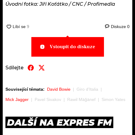
Úvodní fotka: Jiří Koťátko / CNC / Profimedia
Diskuze
0
Vstoupit do diskuze
Sdílejte
Související témata:
David Bowie
Giro d'Italia
Mick Jagger
Pavel Sivakov
Rawil Mäğänef
Simon Yates
DALŠÍ NA EXPRES FM