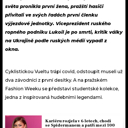
světa pronikla první žena, pražští hasiči
přivítali ve svých řadách první členku
výjezdové jednotky. Viceprezident ruského
ropného podniku Lukoil je po smrti, kritik války
na Ukrajině podle ruských médií vypadl z
okna.
Cyklistickou Vueltu trápí covid, odstoupit museli už
dva závodníci z první desítky. A na pražském
Fashion Weeku se představí studentské kolekce,
jedna z inspirovaná hudebními legendami.
Kariéru rozjela v 6 letech, chodí
se Spidermanem a patří mezi 100