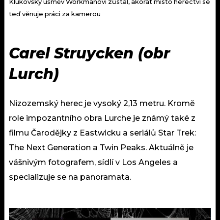
Klukovský úsměv Workmanovi zůstal, akorát místo herectví se
teď věnuje práci za kamerou
Carel Struycken (obr
Lurch)
Nizozemský herec je vysoký
2,13 metru. Kromě
role
impozantního obra Lurche je známý také z
filmu Čarodějky z Eastwicku a seriálů Star Trek:
The Next Generation a Twin Peaks. Aktuálně je
vášnivým fotografem, sídlí v Los Angeles a
specializuje se na panoramata.