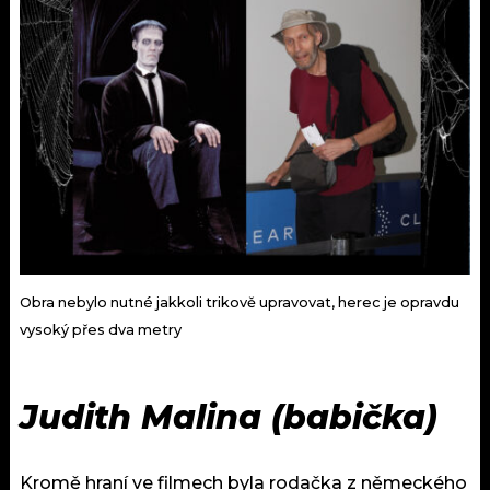
Obra nebylo nutné jakkoli trikově upravovat, herec je opravdu
vysoký přes dva metry
Judith Malina (babička)
Kromě hraní ve filmech byla rodačka z německého