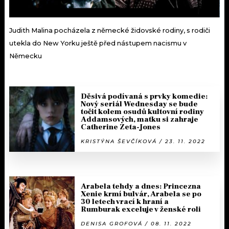
Judith Malina pocházela z německé židovské rodiny, s rodiči
utekla do New Yorku ještě před nástupem nacismu v
Německu
Děsivá podívaná s prvky komedie:
Nový seriál Wednesday se bude
točit kolem osudů kultovní rodiny
Addamsových, matku si zahraje
Catherine Zeta-Jones
KRISTÝNA ŠEVČÍKOVÁ / 23. 11. 2022
Arabela tehdy a dnes: Princezna
Xenie krmí bulvár, Arabela se po
30 letech vrací k hraní a
Rumburak exceluje v ženské roli
DENISA GROFOVÁ / 08. 11. 2022