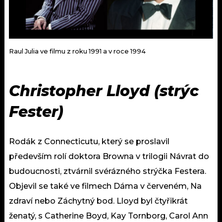
Raul Julia ve filmu z roku 1991 a v roce 1994
Christopher Lloyd (strýc
Fester)
Rodák z Connecticutu, který se proslavil
především rolí doktora Browna v trilogii Návrat do
budoucnosti, ztvárnil svérázného strýčka Festera.
Objevil se také ve filmech Dáma v červeném, Na
zdraví nebo Záchytný bod. Lloyd byl čtyřikrát
ženatý, s Catherine Boyd, Kay Tornborg, Carol Ann