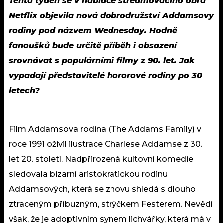
Tento týden se v nabídce streamovacího obra
Netflix objevila nová dobrodružství Addamsovy
rodiny pod názvem Wednesday. Hodně
fanoušků bude určitě příběh i obsazení
srovnávat s populárními filmy z 90. let. Jak
vypadají představitelé hororové rodiny po 30
letech?
Film Addamsova rodina (The Addams Family) v
roce 1991 oživil ilustrace Charlese Addamse z 30.
let 20. století. Nadpřirozená kultovní komedie
sledovala bizarní aristokratickou rodinu
Addamsových, která se znovu shledá s dlouho
ztraceným příbuzným, strýčkem Festerem. Nevědí
však, že je adoptivním synem lichvářky, která má v