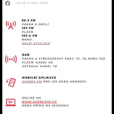
CO SE U NÁS DĚJE
90.3 FM
PRAHA A OKOLÍ
103 FM
PLZEŇ
102.4 FM
BRNO
DALŠÍ VYSÍLAČE
DAB
PRAHA A STŘEDOČESKÝ KRAJ: 7C, 7A NEBO 10D
PLZEŇ: KANÁL 6D
OSTRAVA: KANÁL 7D
MOBILNÍ APLIKACE
EXPRES FM
PRO IOS NEBO ANDROID.
ONLINE NA
WWW.EXPRESFM.CZ
NEBO PŘÍMO NA SEZNAMU.