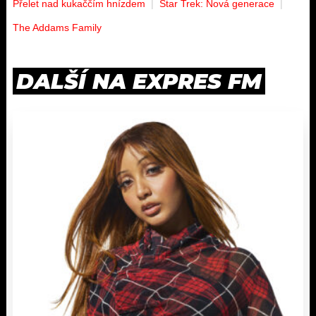
Přelet nad kukaččím hnízdem
Star Trek: Nová generace
The Addams Family
DALŠÍ NA EXPRES FM