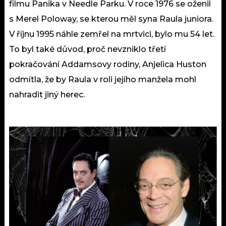
filmu Panika v Needle Parku. V roce 1976 se oženil
s Merel Poloway, se kterou měl syna Raula juniora.
V říjnu 1995 náhle zemřel na mrtvici, bylo mu 54 let.
To byl také důvod, proč nevzniklo třetí
pokračování Addamsovy rodiny, Anjelica Huston
odmítla, že by Raula v roli jejího manžela mohl
nahradit jiný herec.