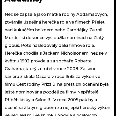
Než se zapsala jako matka rodiny Addamsových,
ztvárnila úspěšná herečka role ve filmech Přelet
nad kukaččím hnízdem nebo Čarodějky. Za roli
Morticii si dokonce vysloužila nominaci na Zlatý
glóbus. Poté následovaly další filmové role.
Herečka chodila s Jackem Nicholsonem, než se v
květnu 1992 provdala za sochaře Roberta
Grahama, který zemřel v roce 2008. Za svou
kariéru získala Oscara v roce 1985 za výkon ve
filmu Čest rodiny Prizziů, na prestižní ocenění byla
ještě nominována později za filmy Nepřátelé:
Příběh lásky a Švindlíři. V roce 2005 pak byla
oceněna Zlatým glóbem za nejlepší herecký výkon
ve vedlejší roli ve snímku Andělé s ocelovým