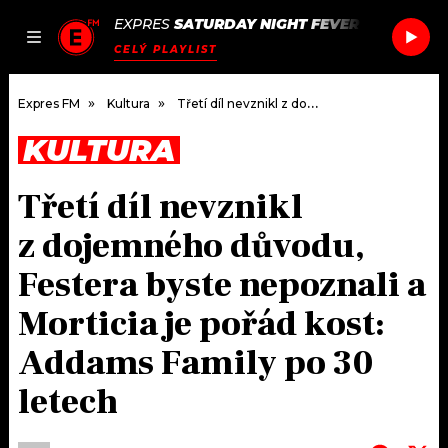
EXPRES
SATURDAY NIGHT FEVER
/
SATURDAY
JAK
ČLÁNKY
PODCASTY
SEZNAM.CZ
CELÝ PLAYLIST
NALADIT
Expres FM
Kultura
Třetí díl nevznikl z dojemného důvodu, Festera byste nepoznali a Morticia je pořád kost: Addams Family po 30 letech
KULTURA
DOMŮ
Třetí díl nevznikl
ČLÁNKY
z dojemného důvodu,
AKTUÁLNĚ
PODCASTY
Festera byste nepoznali a
Morticia je pořád kost:
HUDBA
JAK NALADIT
Addams Family po 30
ROZHOVORY
RÁDIO
letech
#NEBUDUDOMA
APLIKACE
SOUTĚŽE