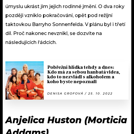
úmyslu ukrást jim jejich rodinné jmění. O dva roky
později vzniklo pokračování, opět pod režijní
taktovkou Barryho Sonnenfelda. V plánu byl i třetí
díl. Proč nakonec nevznikl, se dozvíte na
následujících řádcích.
Pobřežní hlídka tehdy a dnes:
Kdo má za sebou hanbatá videa,
kdo to nezvládl s alkoholem a
koho byste nepoznali
DENISA GROFOVÁ / 25. 10. 2022
Anjelica Huston (Morticia
Addams)