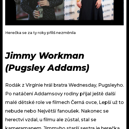
Herečka se za ty roky příliš nezměnila
Jimmy Workman
(Pugsley Addams)
Rodák z Virginie hrál bratra Wednesday, Pugsleyho.
Po natáčení Addamsovy rodiny přijal ještě další
malé dětské role ve filmech Černá ovce, Lepší už to
nebude nebo Největší fanoušek. Nakonec se
herectví vzdal, u filmu ale zůstal, stal se
kameramanem. Jimmyho starší sestra je herečka