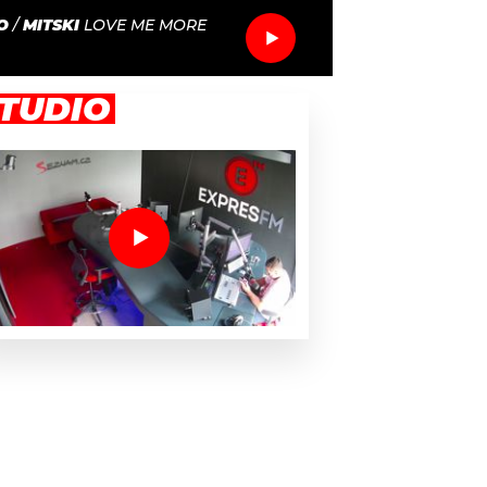
O
/
MITSKI
LOVE ME MORE
TUDIO
rodiny Addamsových, matku si zahraje Catherine Zeta-Jones