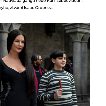
c – Nadvláda gangů nebo Kurz sebeovládání.
yho, ztvární Isaac Ordonez.