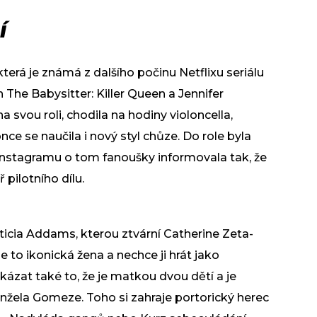
í
která je známá z dalšího počinu Netflixu seriálu
h The Babysitter: Killer Queen a Jennifer
a svou roli, chodila na hodiny violoncella,
ce se naučila i nový styl chůze. Do role byla
nstagramu o tom fanoušky informovala tak, že
 pilotního dílu.
ticia Addams, kterou ztvární Catherine Zeta-
e to ikonická žena a nechce ji hrát jako
kázat také to, že je matkou dvou dětí a je
žela Gomeze. Toho si zahraje portorický herec