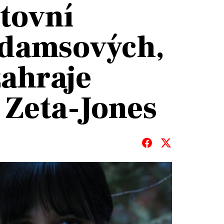
tovní
ddamsových,
zahraje
T
 Zeta-Jones