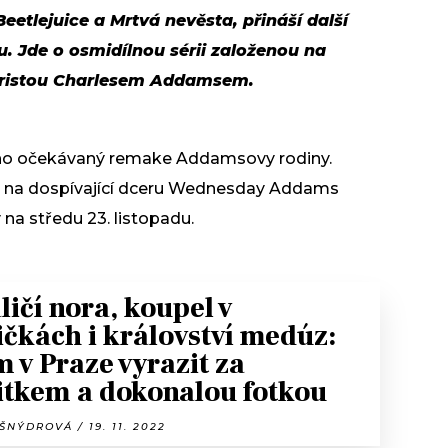
eetlejuice a Mrtvá nevěsta, přináší další
. Jde o osmidílnou sérii založenou na
uristou Charlesem Addamsem.
ouho očekávaný remake Addamsovy rodiny.
ný na dospívající dceru Wednesday Addams
na středu 23. listopadu.
ličí nora, koupel v
ičkách i království medúz:
 v Praze vyrazit za
itkem a dokonalou fotkou
ŠNÝDROVÁ / 19. 11. 2022