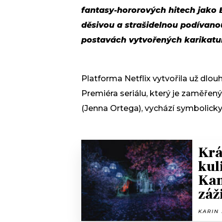
fantasy-hororových hitech jako B
děsivou a strašidelnou podívanou
postavách vytvořených karikat
Platforma Netflix vytvořila už dl
Premiéra seriálu, který je zaměře
(Jenna Ortega), vychází symbolicky 
Krá
kul
Kam
záž
KARIN 