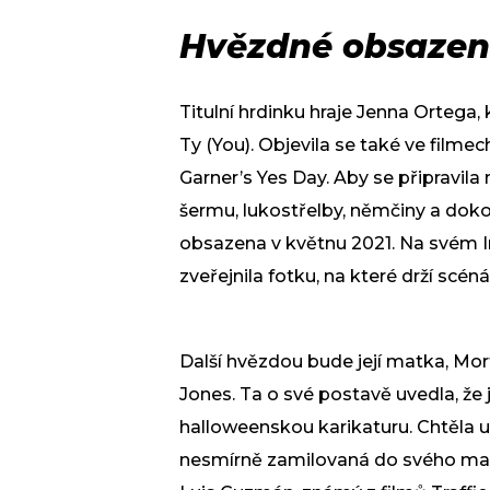
Hvězdné obsazen
Titulní hrdinku hraje Jenna Ortega, 
Ty (You). Objevila se také ve filmec
Garner’s Yes Day. Aby se připravila n
šermu, lukostřelby, němčiny a dokon
obsazena v květnu 2021. Na svém I
zveřejnila fotku, na které drží scénář
Další hvězdou bude její matka, Mor
Jones. Ta o své postavě uvedla, že j
halloweenskou karikaturu. Chtěla u
nesmírně zamilovaná do svého man