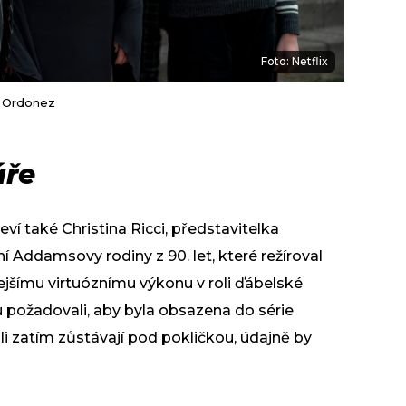
Foto: Netflix
c Ordonez
áře
eví také Christina Ricci, představitelka
Addamsovy rodiny z 90. let, které režíroval
dejšímu virtuóznímu výkonu v roli ďábelské
rou požadovali, aby byla obsazena do série
roli zatím zůstávají pod pokličkou, údajně by