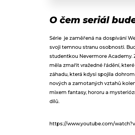
O čem seriál bud
Série je zaměřená na dospívání W
svoji temnou stranu osobnosti. Bud
studentkou Nevermore Academy. Zár
měla zmařit vražedné řádění, které
záhadu, která kdysi spojila dohroma
nových a zamotaných vztahů kolem 
mixem fantasy, hororu a mysterióz
dílů.
https://www.youtube.com/watch