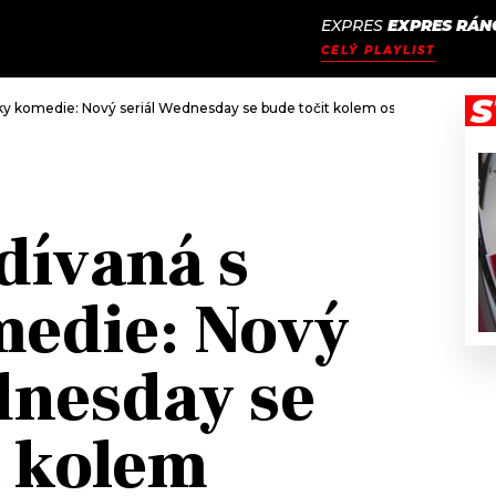
EXPRES
EXPRES RÁN
JAK
ODCASTY
SEZNAM.CZ
CELÝ PLAYLIST
NALADIT
S
vky komedie: Nový seriál Wednesday se bude točit kolem osudů kultovní 
dívaná s
medie: Nový
dnesday se
t kolem