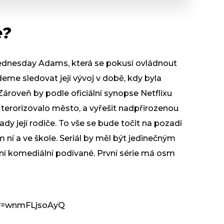
e?
ednesday Adams, která se pokusí ovládnout
eme sledovat její vývoj v době, kdy byla
oveň by podle oficiální synopse Netflixu
 terorizovalo město, a vyřešit nadpřirozenou
dy její rodiče. To vše se bude točit na pozadí
ní a ve škole. Seriál by měl být jedinečným
ní komediální podívané. První série má osm
?v=wnmFLjsoAyQ