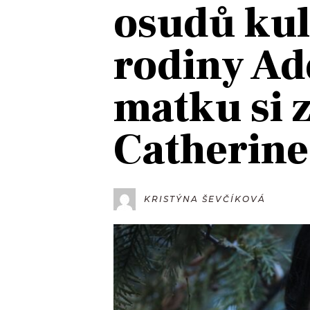
osudů kul
JAK NALADIT
rodiny A
RÁDIO
matku si 
APLIKACE
PLAYLIST
PROGRAM
JAK NALADI
Catherine
SOUTĚŽE
KRISTÝNA ŠEVČÍKOVÁ