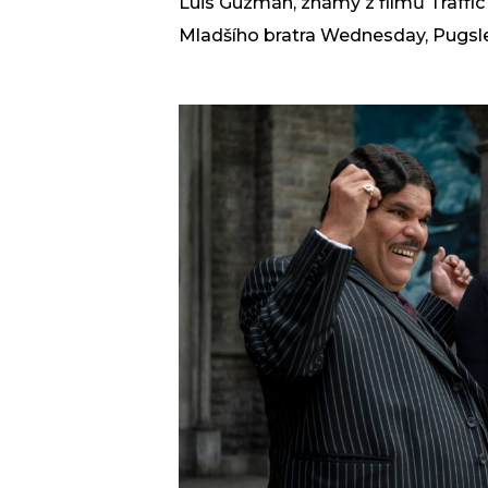
Luis Guzmán, známý z filmů Traffi
Mladšího bratra Wednesday, Pugsle