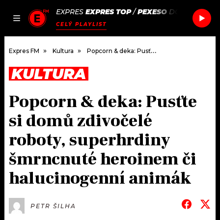
EXPRES
EXPRES TOP
/
PEXESO
DO IT BETTER
JAK
ČLÁNKY
PODCASTY
SEZNAM.CZ
CELÝ PLAYLIST
NALADIT
Expres FM
Kultura
Popcorn & deka: Pusťte si domů zdivočelé roboty, superhrdiny šmrncnuté heroinem či halucinogenní animák
KULTURA
DOMŮ
Popcorn & deka: Pusťte
ČLÁNKY
si domů zdivočelé
AKTUÁLNĚ
PODCASTY
roboty, superhrdiny
šmrncnuté heroinem či
HUDBA
JAK NALADIT
halucinogenní animák
ROZHOVORY
RÁDIO
#NEBUDUDOMA
APLIKACE
SOUTĚŽE
PETR ŠILHA