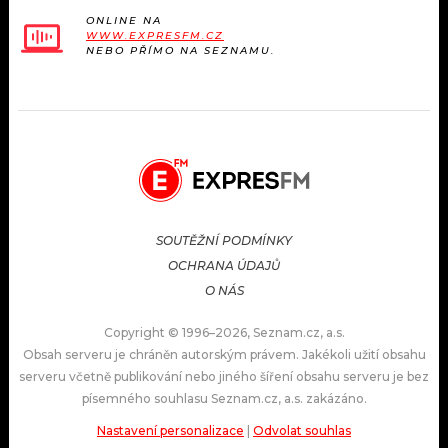
ONLINE NA
WWW.EXPRESFM.CZ
NEBO PŘÍMO NA SEZNAMU.
SOUTĚŽNÍ PODMÍNKY
OCHRANA ÚDAJŮ
O NÁS
Copyright © 1996–2026, Seznam.cz, a.s.
Obsah serveru je chráněn autorským právem. Jakékoli užití obsahu
serveru včetně publikování nebo jiného šíření obsahu serveru je bez
písemného souhlasu Seznam.cz, a.s. zakázáno.
Nastavení personalizace
|
Odvolat souhlas