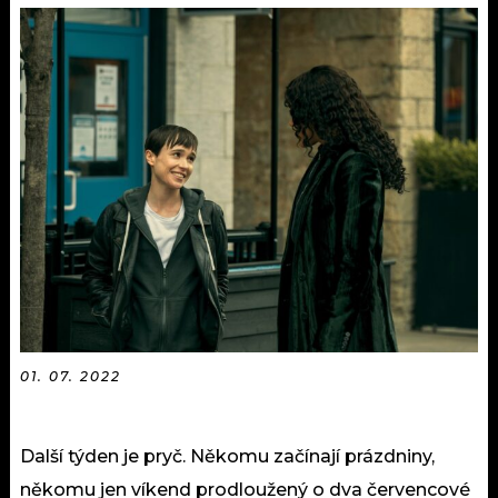
KALENDÁŘ
PROGRAM
KVÍZY
PLAYLIST
VIP
JAK NALADIT
TRENDY
KULTURA
MIX
OSTATNÍ
01. 07. 2022
Další týden je pryč. Někomu začínají prázdniny,
někomu jen víkend prodloužený o dva červencové