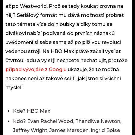
až po Westworld. Proč se tedy koukat zrovna na
něj? Seriálový formát mu dává možnosti probrat
tato témata více do hloubky a díky tomu se
divákovi nabízí podívaná od prvních náznaků
uvědomění si sebe sama až po plíživou revoluci
vedenou stroji. Na HBO Max právě začali vysílat
čtvrtou řadu a vy si ji nechcete nechat ujít, protože
případ vývojáře z Googlu
ukazuje, že to možná
nakonec není až takové sci-fi, jak jsme si všichni
mysleli.
Kde? HBO Max
Kdo? Evan Rachel Wood, Thandiwe Newton,
Jeffrey Wright, James Marsden, Ingrid Bolsø