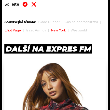
Sdílejte
Související témata:
Blade Runner
Čas na dobrodružství
Elliot Page
Isaac Asimov
New York
Westworld
DALŠÍ NA EXPRES FM