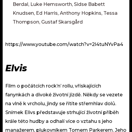
Berdal, Luke Hemsworth, Sidse Babett
Knudsen, Ed Harris, Anthony Hopkins, Tessa
Thompson, Gustaf Skarsgård
https://www.youtube.com/watch?v=2l4tuNYvPa4
Elvis
Film o počátcích rock’n’ rollu, vřískajících
fanynkách a divoké životní jízdě. Někdy se vezete
na vlně k vrcholu, jindy se řítíte střemhlav dolů.
Snímek Elivs představuje strhující životní příběh
krále této hudby a odhalí více o vztahu s jeho
manažerem, plukovníkem Tomem Parkerem. Jeho