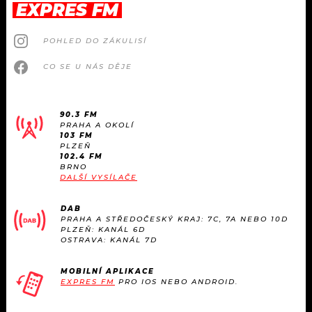
EXPRES FM
POHLED DO ZÁKULISÍ
CO SE U NÁS DĚJE
90.3 FM
PRAHA A OKOLÍ
103 FM
PLZEŇ
102.4 FM
BRNO
DALŠÍ VYSÍLAČE
DAB
PRAHA A STŘEDOČESKÝ KRAJ: 7C, 7A NEBO 10D
PLZEŇ: KANÁL 6D
OSTRAVA: KANÁL 7D
MOBILNÍ APLIKACE
EXPRES FM
PRO IOS NEBO ANDROID.