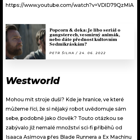
https://www.youtube.com/watch?v=VDlD79QzMiA
Popcorn & deka: Je libo seriál o
gangsterech, vesmírný animák,
nebo dáte přednost kultovním
Sedmikráskám?
PETR ŠILHA / 24. 06. 2022
Westworld
Mohou mít stroje duši? Kde je hranice, ve které
můžeme říci, že si nějaký robot uvědomuje sám
sebe, podobně jako člověk? Touto otázkou se
zabývalo již nemalé množství sci-fi příběhů od
Isaaca Asimova přes Blade Runnera a Ex Machinu