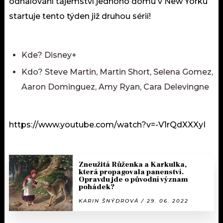
odhalování tajemství jednoho domu v New Yorku
startuje tento týden již druhou sérií!
Kde? Disney+
Kdo? Steve Martin, Martin Short, Selena Gomez,
Aaron Dominguez, Amy Ryan, Cara Delevingne
https://www.youtube.com/watch?v=-V1rQdXXXyI
Zneužitá Růženka a Karkulka,
která propagovala panenství.
Opravdu jde o původní význam
pohádek?
KARIN ŠNÝDROVÁ / 29. 06. 2022