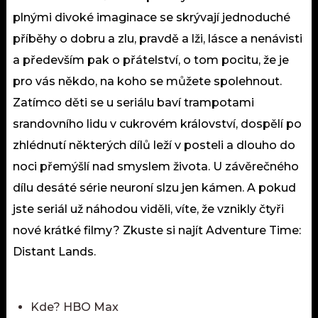
plnými divoké imaginace se skrývají jednoduché
příběhy o dobru a zlu, pravdě a lži, lásce a nenávisti
a především pak o přátelství, o tom pocitu, že je
pro vás někdo, na koho se můžete spolehnout.
Zatímco děti se u seriálu baví trampotami
srandovního lidu v cukrovém království, dospělí po
zhlédnutí některých dílů leží v posteli a dlouho do
noci přemýšlí nad smyslem života. U závěrečného
dílu desáté série neuroní slzu jen kámen. A pokud
jste seriál už náhodou viděli, víte, že vznikly čtyři
nové krátké filmy? Zkuste si najít Adventure Time:
Distant Lands.
Kde? HBO Max