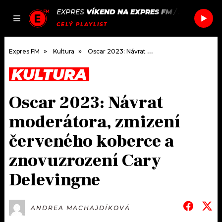
EXPRES
VÍKEND NA EXPRES FM
/
JACK WHIT
JAK
ČLÁNKY
PODCASTY
SEZNAM.CZ
CELÝ PLAYLIST
NALADIT
Expres FM
Kultura
Oscar 2023: Návrat moderátora, zmizení červeného koberce a znovuzrození Cary Delevingne
KULTURA
DOMŮ
Oscar 2023: Návrat
ČLÁNKY
moderátora, zmizení
AKTUÁLNĚ
PODCASTY
červeného koberce a
znovuzrození Cary
HUDBA
JAK NALADIT
Delevingne
ROZHOVORY
RÁDIO
#NEBUDUDOMA
APLIKACE
SOUTĚŽE
ANDREA MACHAJDÍKOVÁ