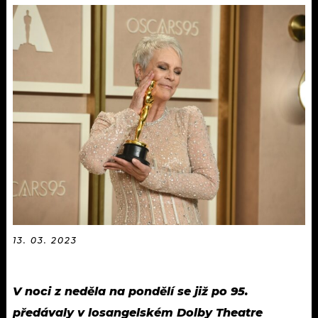
KALENDÁŘ
PROGRAM
KVÍZY
PLAYLIST
VIP
JAK NALADIT
TRENDY
KULTURA
MIX
OSTATNÍ
13. 03. 2023
V noci z neděla na pondělí se již po 95.
předávaly v losangelském Dolby Theatre