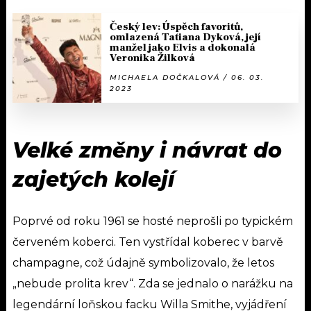
Český lev: Úspěch favoritů,
omlazená Tatiana Dyková, její
manžel jako Elvis a dokonalá
Veronika Žilková
MICHAELA DOČKALOVÁ / 06. 03.
2023
Velké změny i návrat do
zajetých kolejí
Poprvé od roku 1961 se hosté neprošli po typickém
červeném koberci. Ten vystřídal koberec v barvě
champagne, což údajně symbolizovalo, že letos
„nebude prolita krev“. Zda se jednalo o narážku na
legendární loňskou facku Willa Smithe, vyjádření