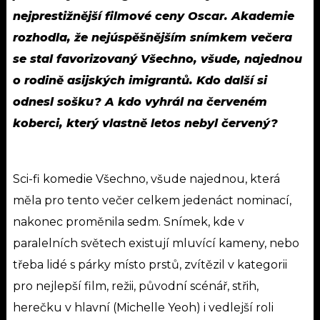
nejprestižnější filmové ceny Oscar. Akademie
rozhodla, že nejúspěšnějším snímkem večera
se stal favorizovaný Všechno, všude, najednou
o rodině asijských imigrantů. Kdo další si
odnesl sošku? A kdo vyhrál na červeném
koberci, který vlastně letos nebyl červený?
Sci-fi komedie Všechno, všude najednou, která
měla pro tento večer celkem jedenáct nominací,
nakonec proměnila sedm. Snímek, kde v
paralelních světech existují mluvící kameny, nebo
třeba lidé s párky místo prstů, zvítězil v kategorii
pro nejlepší film, režii, původní scénář, střih,
herečku v hlavní (Michelle Yeoh) i vedlejší roli