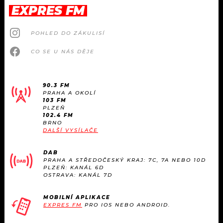
EXPRES FM
POHLED DO ZÁKULISÍ
CO SE U NÁS DĚJE
90.3 FM
PRAHA A OKOLÍ
103 FM
PLZEŇ
102.4 FM
BRNO
DALŠÍ VYSÍLAČE
DAB
PRAHA A STŘEDOČESKÝ KRAJ: 7C, 7A NEBO 10D
PLZEŇ: KANÁL 6D
OSTRAVA: KANÁL 7D
MOBILNÍ APLIKACE
EXPRES FM
PRO IOS NEBO ANDROID.