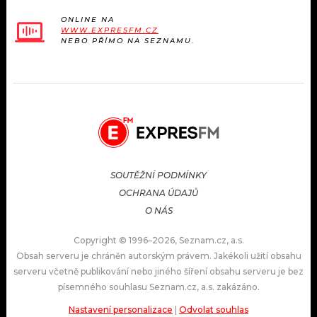
ONLINE NA
WWW.EXPRESFM.CZ
NEBO PŘÍMO NA SEZNAMU.
SOUTĚŽNÍ PODMÍNKY
OCHRANA ÚDAJŮ
O NÁS
Copyright © 1996–2026, Seznam.cz, a.s.
Obsah serveru je chráněn autorským právem. Jakékoli užití obsahu
serveru včetně publikování nebo jiného šíření obsahu serveru je bez
písemného souhlasu Seznam.cz, a.s. zakázáno.
Nastavení personalizace
|
Odvolat souhlas