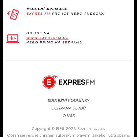
MOBILNÍ APLIKACE
EXPRES FM
PRO IOS NEBO ANDROID.
ONLINE NA
WWW.EXPRESFM.CZ
NEBO PŘÍMO NA SEZNAMU.
SOUTĚŽNÍ PODMÍNKY
OCHRANA ÚDAJŮ
O NÁS
Copyright © 1996–2026, Seznam.cz, a.s.
Obsah serveru je chráněn autorským právem. Jakékoli užití obsahu