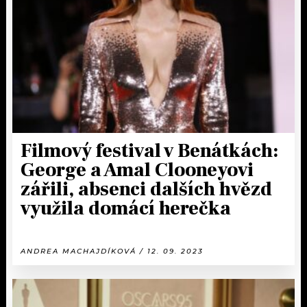
KALENDÁŘ
PROGRAM
KVÍZY
PLAYLIST
VIP
JAK NALADIT
TRENDY
KULTURA
Filmový festival v Benátkách:
George a Amal Clooneyovi
MIX
zářili, absenci dalších hvězd
využila domácí herečka
OSTATNÍ
ANDREA MACHAJDÍKOVÁ / 12. 09. 2023