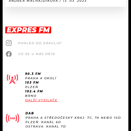
ANDREA MACHAJDÍKOVÁ / 13. 03. 2023
EXPRES FM
POHLED DO ZÁKULISÍ
CO SE U NÁS DĚJE
90.3 FM
PRAHA A OKOLÍ
103 FM
PLZEŇ
102.4 FM
BRNO
DALŠÍ VYSÍLAČE
DAB
PRAHA A STŘEDOČESKÝ KRAJ: 7C, 7A NEBO 10D
PLZEŇ: KANÁL 6D
OSTRAVA: KANÁL 7D