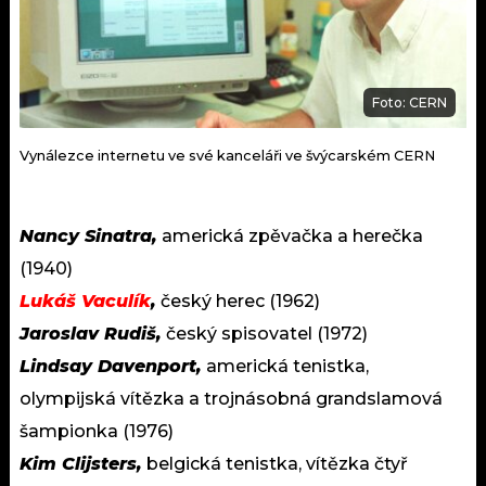
Foto: CERN
Vynálezce internetu ve své kanceláři ve švýcarském CERN
Nancy Sinatra,
americká zpěvačka a herečka
(1940)
Lukáš Vaculík
,
český herec (1962)
Jaroslav Rudiš,
český spisovatel (1972)
Lindsay Davenport,
americká tenistka,
olympijská vítězka a trojnásobná grandslamová
šampionka (1976)
Kim Clijsters,
belgická tenistka, vítězka čtyř