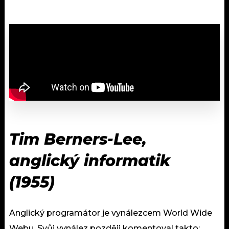
Tim Berners-Lee,
anglický informatik
(1955)
Anglický programátor je vynálezcem World Wide
Webu. Svůj vynález později komentoval takto: