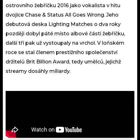
ostrovního žebříčku 2016 jako vokalista v hitu
dvojice Chase & Status All Goes Wrong. Jeho
debutová deska Lighting Matches o dva roky
později dobyl páté místo albové části žebříčku,
další tři pak už vystoupaly na vrchol. V loňském
roce se stal členem prestižního společenství
držitelů Brit Billion Award, tedy umělců, jejichž
streamy dosáhly miliardy.