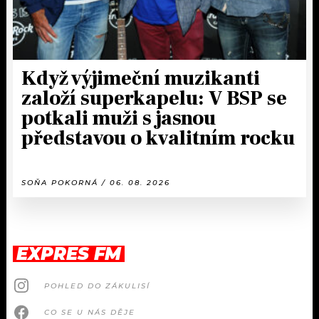
Když výjimeční muzikanti
založí superkapelu: V BSP se
potkali muži s jasnou
představou o kvalitním rocku
SOŇA POKORNÁ / 06. 08. 2026
EXPRES FM
POHLED DO ZÁKULISÍ
CO SE U NÁS DĚJE