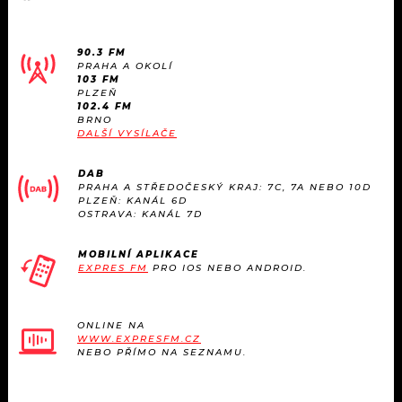
90.3 FM
PRAHA A OKOLÍ
103 FM
PLZEŇ
102.4 FM
BRNO
DALŠÍ VYSÍLAČE
DAB
PRAHA A STŘEDOČESKÝ KRAJ: 7C, 7A NEBO 10D
PLZEŇ: KANÁL 6D
OSTRAVA: KANÁL 7D
MOBILNÍ APLIKACE
EXPRES FM
PRO IOS NEBO ANDROID.
ONLINE NA
WWW.EXPRESFM.CZ
NEBO PŘÍMO NA SEZNAMU.