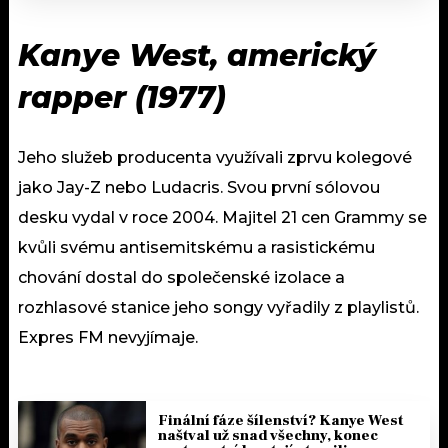
Kanye West, americký
rapper (1977)
Jeho služeb producenta využívali zprvu kolegové
jako Jay-Z nebo Ludacris. Svou první sólovou
desku vydal v roce 2004. Majitel 21 cen Grammy se
kvůli svému antisemitskému a rasistickému
chování dostal do společenské izolace a
rozhlasové stanice jeho songy vyřadily z playlistů.
Expres FM nevyjímaje.
Finální fáze šílenství? Kanye West
naštval už snad všechny, konec