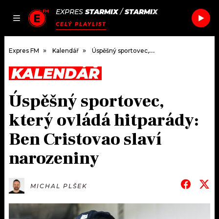
EXPRES
STARMIX
/
STARMIX
JAK
ČLÁNKY
PODCASTY
SEZNAM.CZ
CELÝ PLAYLIST
NALADIT
Expres FM
Kalendář
Úspěšný sportovec, který ovládá hitparády: Ben Cristovao slaví narozeniny
KALENDÁŘ
DOMŮ
Úspěšný sportovec,
ČLÁNKY
který ovládá hitparády:
AKTUÁLNĚ
PODCASTY
Ben Cristovao slaví
narozeniny
HUDBA
JAK NALADIT
ROZHOVORY
RÁDIO
MICHAL PLŠEK
#NEBUDUDOMA
APLIKACE
SOUTĚŽE