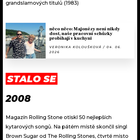
grandslamových titulů (1983)
něco něco: Majonézy není nikdy
dost, naše pracovní schůzky
probíhají v kuchyni
VERONIKA KOLOUŠKOVÁ / 04. 06.
2026
STALO SE
2008
Magazín Rolling Stone otiskl 50 nejlepších
kytarových songů. Na pátém místě skončil singl
Brown Sugar od The Rolling Stones, čtvrté místo