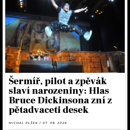
Šermíř, pilot a zpěvák
slaví narozeniny: Hlas
Bruce Dickinsona zní z
pětadvaceti desek
MICHAL PLŠEK / 07. 08. 2026