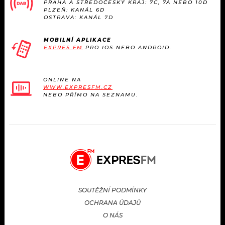
PRAHA A STŘEDOČESKÝ KRAJ: 7C, 7A NEBO 10D
PLZEŇ: KANÁL 6D
OSTRAVA: KANÁL 7D
MOBILNÍ APLIKACE
EXPRES FM
PRO IOS NEBO ANDROID.
ONLINE NA
WWW.EXPRESFM.CZ
NEBO PŘÍMO NA SEZNAMU.
SOUTĚŽNÍ PODMÍNKY
OCHRANA ÚDAJŮ
O NÁS