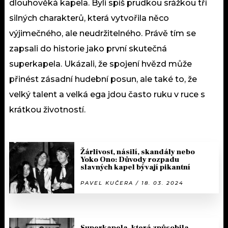
dlouhověká kapela. Byli spíš prudkou srážkou tří
silných charakterů, která vytvořila něco
výjimečného, ale neudržitelného. Právě tím se
zapsali do historie jako první skutečná
superkapela. Ukázali, že spojení hvězd může
přinést zásadní hudební posun, ale také to, že
velký talent a velká ega jdou často ruku v ruce s
krátkou životností.
Žárlivost, násilí, skandály nebo
Yoko Ono: Důvody rozpadu
slavných kapel bývají pikantní
PAVEL KUČERA / 18. 03. 2024
Superkapela, která způsobila