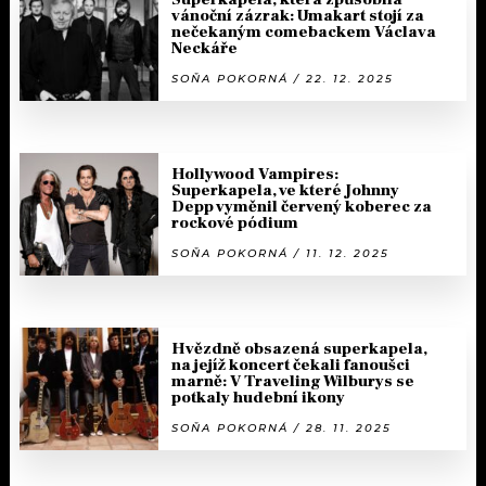
vánoční zázrak: Umakart stojí za
nečekaným comebackem Václava
Neckáře
SOŇA POKORNÁ / 22. 12. 2025
Hollywood Vampires:
Superkapela, ve které Johnny
Depp vyměnil červený koberec za
rockové pódium
SOŇA POKORNÁ / 11. 12. 2025
Hvězdně obsazená superkapela,
na jejíž koncert čekali fanoušci
marně: V Traveling Wilburys se
potkaly hudební ikony
SOŇA POKORNÁ / 28. 11. 2025