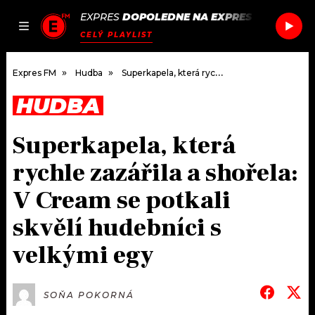
EXPRES
DOPOLEDNE NA EXPRES FM
/
JAZZY
JAK
ČLÁNKY
PODCASTY
SEZNAM.CZ
CELÝ PLAYLIST
NALADIT
Expres FM
Hudba
Superkapela, která rychle zazářila a shořela: V Cream se potkali skvělí hudebníci s velkými egy
HUDBA
DOMŮ
Superkapela, která
ČLÁNKY
rychle zazářila a shořela:
AKTUÁLNĚ
PODCASTY
V Cream se potkali
skvělí hudebníci s
HUDBA
JAK NALADIT
velkými egy
ROZHOVORY
RÁDIO
#NEBUDUDOMA
APLIKACE
SOUTĚŽE
SOŇA POKORNÁ