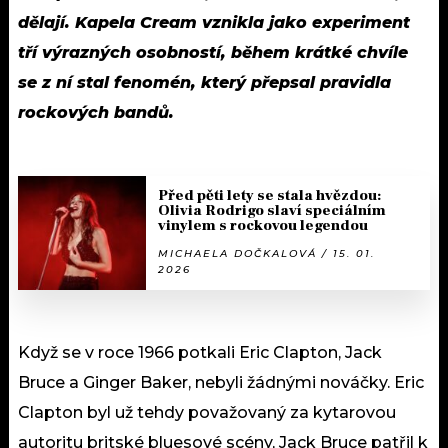
dělají. Kapela Cream vznikla jako experiment
tří výrazných osobností, během krátké chvíle
se z ní stal fenomén, který přepsal pravidla
rockových bandů.
Před pěti lety se stala hvězdou:
Olivia Rodrigo slaví speciálním
vinylem s rockovou legendou
MICHAELA DOČKALOVÁ / 15. 01.
2026
Když se v roce 1966 potkali Eric Clapton, Jack
Bruce a Ginger Baker, nebyli žádnými nováčky. Eric
Clapton byl už tehdy považovaný za kytarovou
autoritu britské bluesové scény, Jack Bruce patřil k