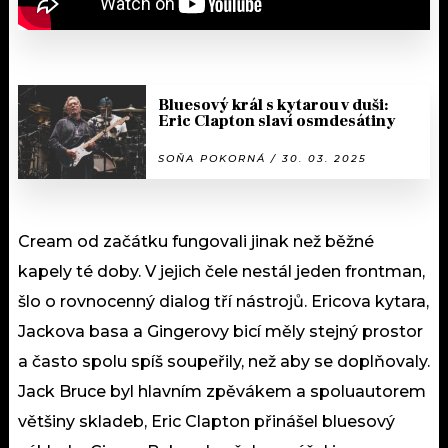
Bluesový král s kytarou v duši:
Eric Clapton slaví osmdesátiny
SOŇA POKORNÁ / 30. 03. 2025
Cream od začátku fungovali jinak než běžné
kapely té doby. V jejich čele nestál jeden frontman,
šlo o rovnocenný dialog tří nástrojů. Ericova kytara,
Jackova basa a Gingerovy bicí měly stejný prostor
a často spolu spíš soupeřily, než aby se doplňovaly.
Jack Bruce byl hlavním zpěvákem a spoluautorem
většiny skladeb, Eric Clapton přinášel bluesový