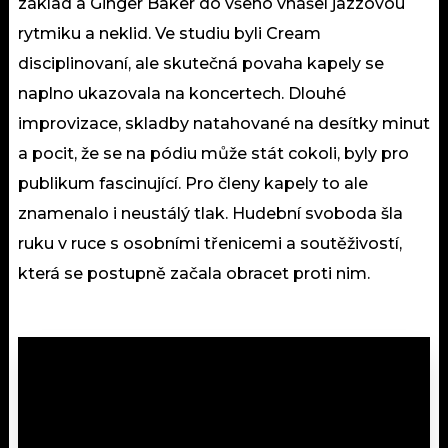
základ a Ginger Baker do všeho vnášel jazzovou
rytmiku a neklid. Ve studiu byli Cream
disciplinovaní, ale skutečná povaha kapely se
naplno ukazovala na koncertech. Dlouhé
improvizace, skladby natahované na desítky minut
a pocit, že se na pódiu může stát cokoli, byly pro
publikum fascinující. Pro členy kapely to ale
znamenalo i neustálý tlak. Hudební svoboda šla
ruku v ruce s osobními třenicemi a soutěživostí,
která se postupně začala obracet proti nim.