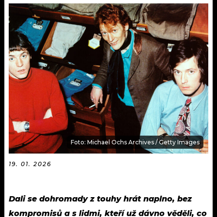
KALENDÁŘ
PROGRAM
KVÍZY
PLAYLIST
VIP
JAK NALADIT
TRENDY
KULTURA
MIX
Foto: Michael Ochs Archives / Getty Images
OSTATNÍ
19. 01. 2026
Dali se dohromady z touhy hrát naplno, bez
kompromisů a s lidmi, kteří už dávno věděli, co