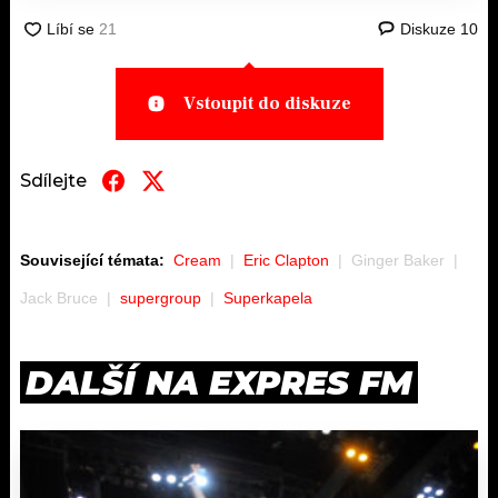
Diskuze
10
Vstoupit do diskuze
Sdílejte
Související témata:
Cream
Eric Clapton
Ginger Baker
Jack Bruce
supergroup
Superkapela
DALŠÍ NA EXPRES FM