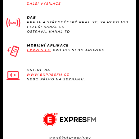
DALŠÍ VYSÍLAČE
DAB
PRAHA A STŘEDOČESKÝ KRAJ: 7C, 7A NEBO 10D
PLZEŇ: KANÁL 6D
OSTRAVA: KANÁL 7D
MOBILNÍ APLIKACE
EXPRES FM
PRO IOS NEBO ANDROID.
ONLINE NA
WWW.EXPRESFM.CZ
NEBO PŘÍMO NA SEZNAMU.
SOUTĚŽNÍ PODMÍNKY