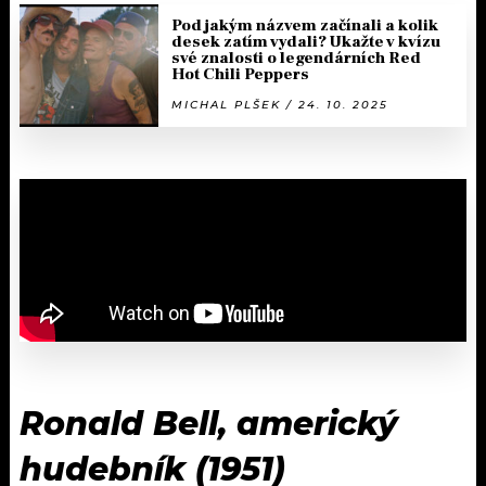
Pod jakým názvem začínali a kolik
desek zatím vydali? Ukažte v kvízu
své znalosti o legendárních Red
Hot Chili Peppers
MICHAL PLŠEK / 24. 10. 2025
Ronald Bell, americký
hudebník (1951)