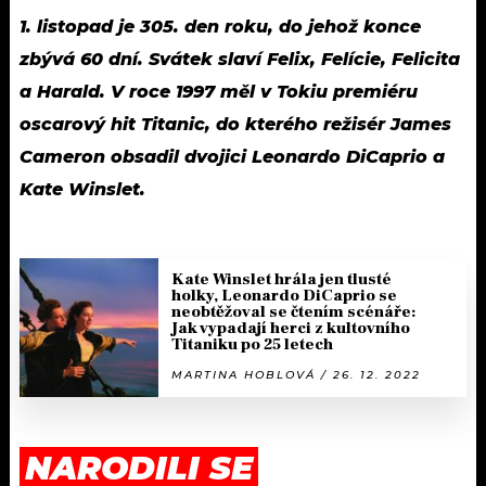
1. listopad je 305. den roku, do jehož konce
zbývá 60 dní. Svátek slaví Felix, Felície, Felicita
a Harald. V roce 1997 měl v Tokiu premiéru
oscarový hit Titanic, do kterého režisér James
Cameron obsadil dvojici Leonardo DiCaprio a
Kate Winslet.
Kate Winslet hrála jen tlusté
holky, Leonardo DiCaprio se
neobtěžoval se čtením scénáře:
Jak vypadají herci z kultovního
Titaniku po 25 letech
MARTINA HOBLOVÁ / 26. 12. 2022
NARODILI SE