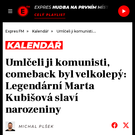
EXPRES
HUDBA NA PRVNÍM MÍSTĚ
/
SUB FO
JAK
ČLÁNKY
PODCASTY
SEZNAM.CZ
CELÝ PLAYLIST
NALADIT
Expres FM
Kalendář
Umlčeli ji komunisti, comeback byl velkolepý: Legendární Marta Kubišová slaví narozeniny
KALENDÁŘ
DOMŮ
Umlčeli ji komunisti,
ČLÁNKY
comeback byl velkolepý:
AKTUÁLNĚ
PODCASTY
Legendární Marta
Kubišová slaví
HUDBA
JAK NALADIT
narozeniny
ROZHOVORY
RÁDIO
#NEBUDUDOMA
APLIKACE
SOUTĚŽE
MICHAL PLŠEK