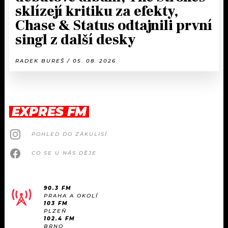
sklízejí kritiku za efekty,
Chase & Status odtajnili první
singl z další desky
RADEK BUREŠ / 05. 08. 2026
EXPRES FM
POHLED DO ZÁKULISÍ
CO SE U NÁS DĚJE
90.3 FM
PRAHA A OKOLÍ
103 FM
PLZEŇ
102.4 FM
BRNO