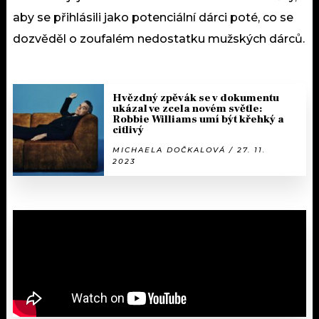
aby se přihlásili jako potenciální dárci poté, co se
dozvěděl o zoufalém nedostatku mužských dárců.
Hvězdný zpěvák se v dokumentu
ukázal ve zcela novém světle:
Robbie Williams umí být křehký a
citlivý
MICHAELA DOČKALOVÁ / 27. 11.
2023