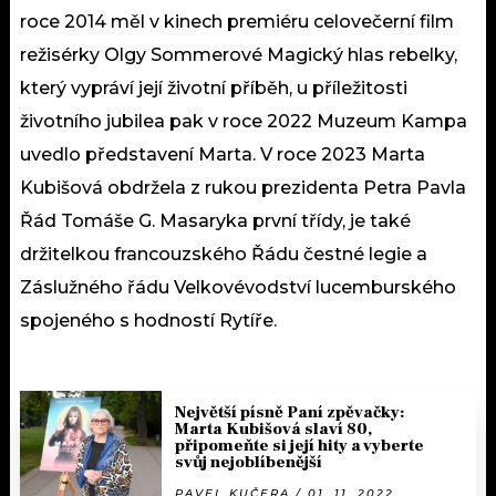
roce 2014 měl v kinech premiéru celovečerní film
režisérky Olgy Sommerové Magický hlas rebelky,
který vypráví její životní příběh, u příležitosti
životního jubilea pak v roce 2022 Muzeum Kampa
uvedlo představení Marta. V roce 2023 Marta
Kubišová obdržela z rukou prezidenta Petra Pavla
Řád Tomáše G. Masaryka první třídy, je také
držitelkou francouzského Řádu čestné legie a
Záslužného řádu Velkovévodství lucemburského
spojeného s hodností Rytíře.
Největší písně Paní zpěvačky:
Marta Kubišová slaví 80,
připomeňte si její hity a vyberte
svůj nejoblíbenější
PAVEL KUČERA / 01. 11. 2022