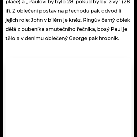
pláče) a „Paulovi by bylo 28, pokud by byl živý“ (28
if). Z oblečení postav na přechodu pak odvodili
jejich role: John v bílém je kněz, Ringův černý oblek
dělá z bubeníka smutečního řečníka, bosý Paul je
tělo a v denimu oblečený George pak hrobník.