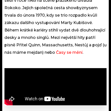
sešli v roce 1965 na scéně pražského divadla
Rokoko. Jejich společná cesta showbyznysem
trvala do února 1970, kdy se trio rozpadlo kvůli
zákazu dalšího vystupování Marty Kubišové.
Během krátké kariéry stihli vydat dvě dlouhohrající
desky a mnoho singlů. Mezi největší hity patří
písně Přítel Quinn, Massachusetts, Nestůj a pojď (u
nás máme mejdan) nebo
Časy se mění
.