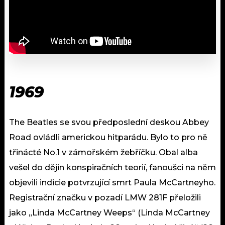
1969
The Beatles se svou předposlední deskou Abbey
Road ovládli americkou hitparádu. Bylo to pro ně
třinácté No.1 v zámořském žebříčku. Obal alba
vešel do dějin konspiračních teorií, fanoušci na něm
objevili indicie potvrzující smrt Paula McCartneyho.
Registrační značku v pozadí LMW 281F přeložili
jako „Linda McCartney Weeps“ (Linda McCartney