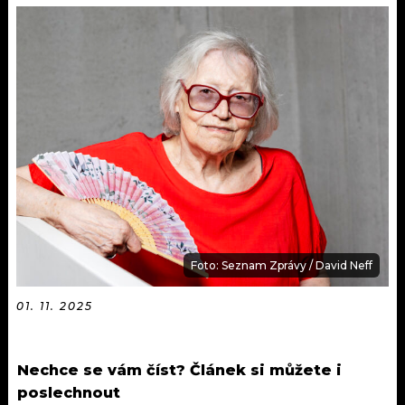
KALENDÁŘ
PROGRAM
KVÍZY
PLAYLIST
VIP
JAK NALADIT
TRENDY
KULTURA
MIX
Foto: Seznam Zprávy / David Neff
OSTATNÍ
01. 11. 2025
Nechce se vám číst? Článek si můžete i
poslechnout