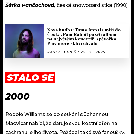
Šárka Pančochová,
česká snowboardistka (1990)
Nová hudba: Tame Impala míří do
Česka, Pam Rabbit pokřtí album
na největším koncertě, zpěvačka
Paramore sklízí chválu
RADEK BUREŠ / 29. 10. 2025
STALO SE
2000
Robbie Williams se po setkání s Johannou
MacVicar nabídl, že daruje svou kostní dřeň na
záchranu jejího života. Požádal také své fanoušky,