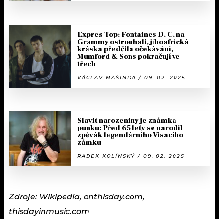
Expres Top: Fontaines D. C. na
Grammy ostrouhali, jihoafrická
kráska předčila očekávání,
Mumford & Sons pokračují ve
třech
VÁCLAV MAŠINDA / 09. 02. 2025
Slavit narozeniny je známka
punku: Před 65 lety se narodil
zpěvák legendárního Visacího
zámku
RADEK KOLÍNSKÝ / 09. 02. 2025
Zdroje: Wikipedia, onthisday.com,
thisdayinmusic.com