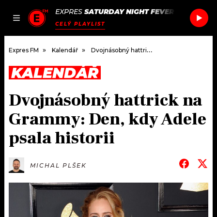
EXPRES
SATURDAY NIGHT FEVER
/
SATURDAY
JAK
ČLÁNKY
PODCASTY
SEZNAM.CZ
CELÝ PLAYLIST
NALADIT
Expres FM
Kalendář
Dvojnásobný hattrick na Grammy: Den, kdy Adele psala historii
KALENDÁŘ
DOMŮ
Dvojnásobný hattrick na
ČLÁNKY
Grammy: Den, kdy Adele
AKTUÁLNĚ
PODCASTY
psala historii
HUDBA
JAK NALADIT
MICHAL PLŠEK
ROZHOVORY
RÁDIO
#NEBUDUDOMA
APLIKACE
SOUTĚŽE