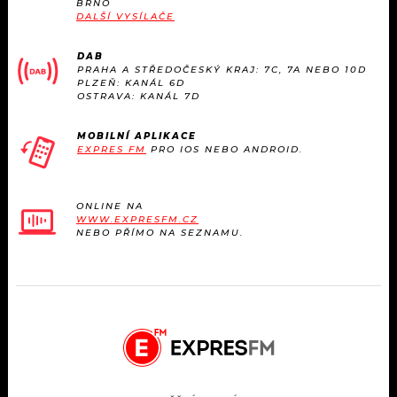
BRNO
DALŠÍ VYSÍLAČE
DAB
PRAHA A STŘEDOČESKÝ KRAJ: 7C, 7A NEBO 10D
PLZEŇ: KANÁL 6D
OSTRAVA: KANÁL 7D
MOBILNÍ APLIKACE
EXPRES FM
PRO IOS NEBO ANDROID.
ONLINE NA
WWW.EXPRESFM.CZ
NEBO PŘÍMO NA SEZNAMU.