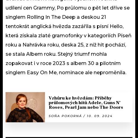
udílení cen Grammy, Po průlomu o pět let dříve se
singlem Rolling In The Deep a deskou 21
tentokrát anglická hvězda zazářila s písní Hello,
která získala zlaté gramofonky v kategoriích Píseň
roku a Nahrávka roku, deska 25, z níž hit pochází,
se stala Albem roku. Stejný triumf mohla
zopakovat i v roce 2023 s albem 30 a pilotním
singlem Easy On Me, nominace ale neproměnila.
Vzhůru ke hvězdám: Příběhy
průlomových hitů Adele, Guns N’
Roses, Pearl Jam nebo The Doors
SOŇA POKORNÁ / 10. 09. 2024