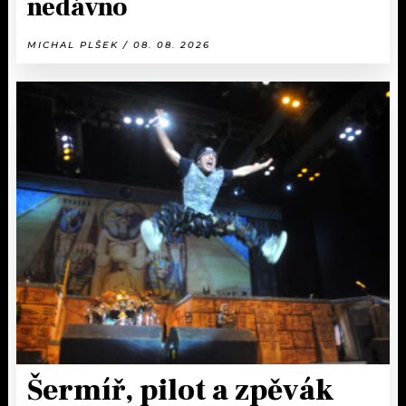
nedávno
MICHAL PLŠEK / 08. 08. 2026
Šermíř, pilot a zpěvák