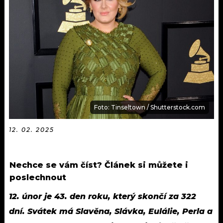
KALENDÁŘ
PROGRAM
KVÍZY
PLAYLIST
VIP
JAK NALADIT
TRENDY
KULTURA
Foto: Tinseltown / Shutterstock.com
MIX
12. 02. 2025
OSTATNÍ
Nechce se vám číst? Článek si můžete i
poslechnout
12. únor je 43. den roku, který skončí za 322
dní. Svátek má Slavěna, Slávka, Eulálie, Perla a