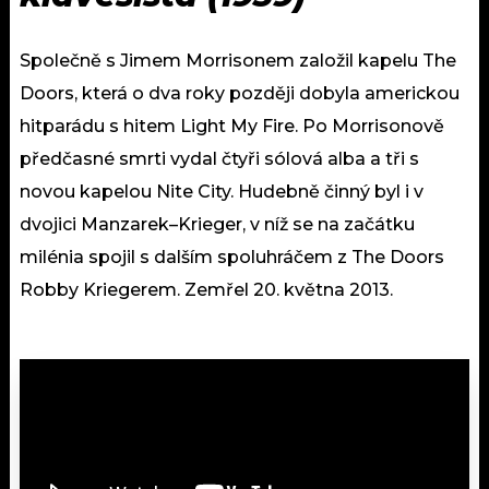
Společně s Jimem Morrisonem založil kapelu The
Doors, která o dva roky později dobyla americkou
hitparádu s hitem Light My Fire. Po Morrisonově
předčasné smrti vydal čtyři sólová alba a tři s
novou kapelou Nite City. Hudebně činný byl i v
dvojici Manzarek–Krieger, v níž se na začátku
milénia spojil s dalším spoluhráčem z The Doors
Robby Kriegerem. Zemřel 20. května 2013.