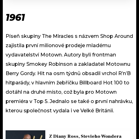
1961
Píseň skupiny The Miracles s názvem Shop Around
zajistila první milionové prodeje mladému
vydavatelství Motown. Autory byli frontman
skupiny Smokey Robinson a zakladatel Motownu
Berry Gordy. Hit na osm týdnů obsadil vrchol R’n’B
hitparády, v hlavním žebříčku Billboard Hot 100 to
dotáhl na druhé místo, což byla pro Motown
premiéra v Top 5. Jednalo se také o první nahrávku,
kterou společnost vydala i ve Velké Británii.
Z Diany Ross, Stevieho Wondera