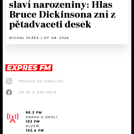
slaví narozeniny: Hlas
Bruce Dickinsona zní z
pětadvaceti desek
MICHAL PLŠEK / 07. 08. 2026
EXPRES FM
POHLED DO ZÁKULISÍ
CO SE U NÁS DĚJE
90.3 FM
PRAHA A OKOLÍ
103 FM
PLZEŇ
102.4 FM