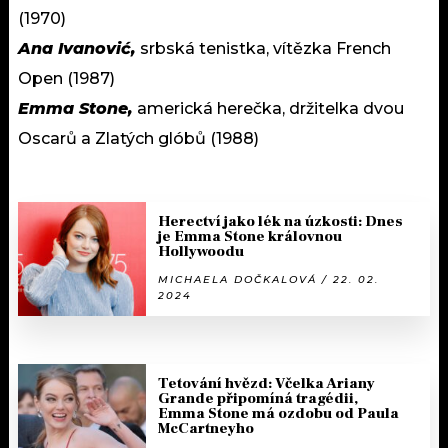
(1970)
Ana Ivanović,
srbská tenistka, vítězka French
Open (1987)
Emma Stone,
americká herečka, držitelka dvou
Oscarů a Zlatých glóbů (1988)
Herectví jako lék na úzkosti: Dnes
je Emma Stone královnou
Hollywoodu
MICHAELA DOČKALOVÁ / 22. 02.
2024
Tetování hvězd: Včelka Ariany
Grande připomíná tragédii,
Emma Stone má ozdobu od Paula
McCartneyho