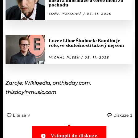
nasává informace a verše mění za
pochodu
SOŇA POKORNÁ / 05. 11. 2025
Lovec Libor Šimůnek: Bandita je
role, ve skutečnosti takový nejsem
MICHAL PLŠEK / 05. 11. 2025
Zdroje: Wikipedia, onthisday.com,
thisdayinmusic.com
Diskuze
1
Vstoupit do diskuze