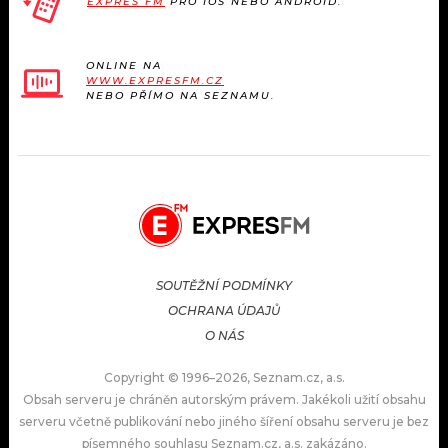
EXPRES FM
PRO IOS NEBO ANDROID.
ONLINE NA
WWW.EXPRESFM.CZ
NEBO PŘÍMO NA SEZNAMU.
SOUTĚŽNÍ PODMÍNKY
OCHRANA ÚDAJŮ
O NÁS
Copyright © 1996–2026, Seznam.cz, a.s.
Obsah serveru je chráněn autorským právem. Jakékoli užití obsahu
serveru včetně publikování nebo jiného šíření obsahu serveru je bez
písemného souhlasu Seznam.cz, a.s. zakázáno.