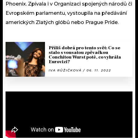
Phoenix. Zpívala i v Organizaci spojených národů či
Evropském parlamentu, vystoupila na předávání
amerických Zlatých glóbů nebo Prague Pride.
Příliš dobrá pro tento svět: Co se
stalo s vousatou zpěvačkou
Conchitou Wurst poté, co vyhrála
Eurovizi?
IVA RŮŽIČKOVÁ / 06. 11. 2022