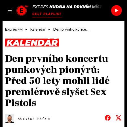
EXPRES
HUDBA NA PRVNÍM MÍSTĚ
/
TONYA 
JAK
ČLÁNKY
PODCASTY
SEZNAM.CZ
CELÝ PLAYLIST
NALADIT
Expres FM
Kalendář
Den prvního koncertu punkových pionýrů: Před 50 lety mohli lidé premiérově slyšet Sex Pistols
KALENDÁŘ
DOMŮ
Den prvního koncertu
ČLÁNKY
punkových pionýrů:
AKTUÁLNĚ
PODCASTY
Před 50 lety mohli lidé
premiérově slyšet Sex
HUDBA
JAK NALADIT
Pistols
ROZHOVORY
RÁDIO
#NEBUDUDOMA
APLIKACE
SOUTĚŽE
MICHAL PLŠEK