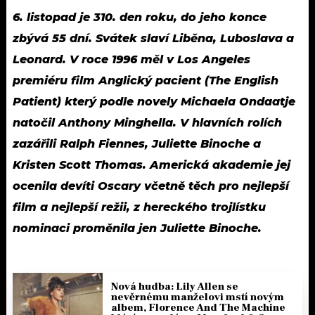
6. listopad je 310. den roku, do jeho konce
zbývá 55 dní. Svátek slaví Liběna, Luboslava a
Leonard. V roce 1996 měl v Los Angeles
premiéru film Anglický pacient (The English
Patient) který podle novely Michaela Ondaatje
natočil Anthony Minghella. V hlavních rolích
zazářili Ralph Fiennes, Juliette Binoche a
Kristen Scott Thomas. Americká akademie jej
ocenila devíti Oscary včetně těch pro nejlepší
film a nejlepší režii, z hereckého trojlístku
nominaci proměnila jen Juliette Binoche.
Nová hudba: Lily Allen se
nevěrnému manželovi mstí novým
albem, Florence And The Machine