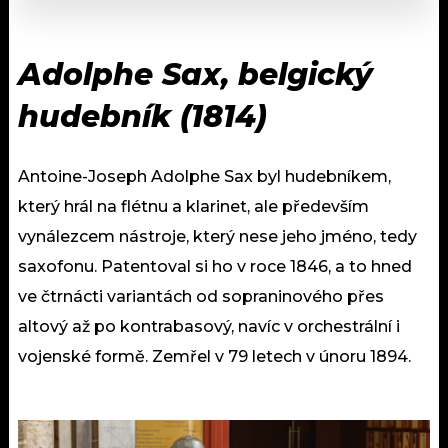
Adolphe Sax, belgický
hudebník (1814)
Antoine-Joseph Adolphe Sax byl hudebníkem,
který hrál na flétnu a klarinet, ale především
vynálezcem nástroje, který nese jeho jméno, tedy
saxofonu. Patentoval si ho v roce 1846, a to hned
ve čtrnácti variantách od sopraninového přes
altový až po kontrabasový, navíc v orchestrální i
vojenské formě. Zemřel v 79 letech v únoru 1894.