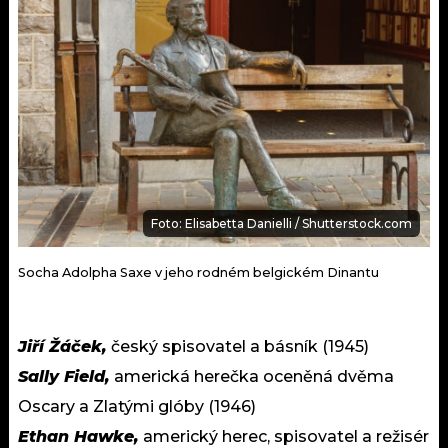
Foto: Elisabetta Danielli / Shutterstock.com
Socha Adolpha Saxe v jeho rodném belgickém Dinantu
Jiří Žáček,
český spisovatel a básník (1945)
Sally Field,
americká herečka oceněná dvěma
Oscary a Zlatými glóby (1946)
Ethan Hawke,
americký herec, spisovatel a režisér