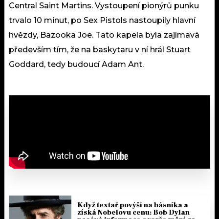
Central Saint Martins. Vystoupení pionýrů punku
trvalo 10 minut, po Sex Pistols nastoupily hlavní
hvězdy, Bazooka Joe. Tato kapela byla zajímavá
především tím, že na baskytaru v ní hrál Stuart
Goddard, tedy budoucí Adam Ant.
Když textař povýší na básníka a
získá Nobelovu cenu: Bob Dylan