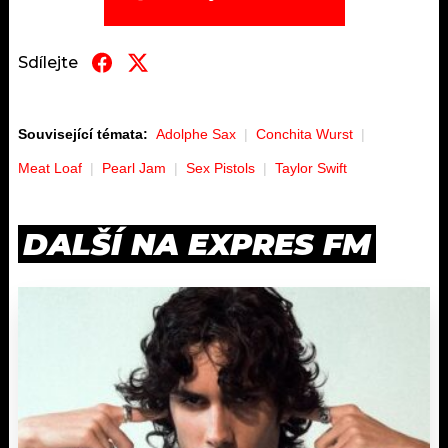
Sdílejte
Související témata:
Adolphe Sax
Conchita Wurst
Meat Loaf
Pearl Jam
Sex Pistols
Taylor Swift
DALŠÍ NA EXPRES FM