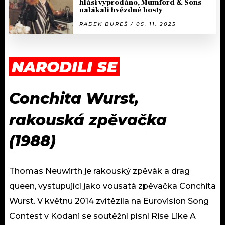
hlásí vyprodáno, Mumford & Sons
nalákali hvězdné hosty
RADEK BUREŠ / 05. 11. 2025
NARODILI SE
Conchita Wurst,
rakouská zpěvačka
(1988)
Thomas Neuwirth je rakouský zpěvák a drag
queen, vystupující jako vousatá zpěvačka Conchita
Wurst. V květnu 2014 zvítězila na Eurovision Song
Contest v Kodani se soutěžní písní Rise Like A