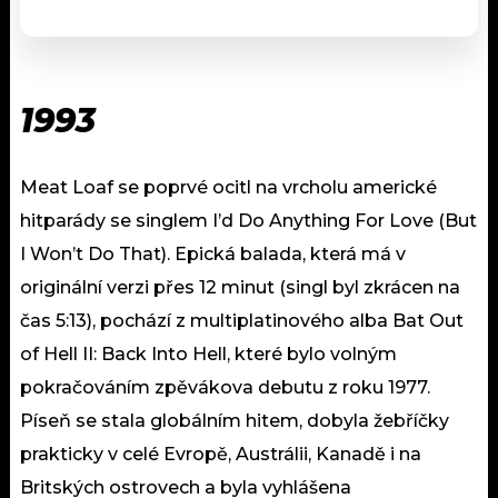
1993
Meat Loaf se poprvé ocitl na vrcholu americké
hitparády se singlem I’d Do Anything For Love (But
I Won’t Do That). Epická balada, která má v
originální verzi přes 12 minut (singl byl zkrácen na
čas 5:13), pochází z multiplatinového alba Bat Out
of Hell II: Back Into Hell, které bylo volným
pokračováním zpěvákova debutu z roku 1977.
Píseň se stala globálním hitem, dobyla žebříčky
prakticky v celé Evropě, Austrálii, Kanadě i na
Britských ostrovech a byla vyhlášena