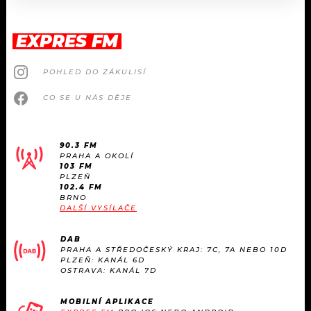
EXPRES FM
POHLED DO ZÁKULISÍ
CO SE U NÁS DĚJE
90.3 FM
PRAHA A OKOLÍ
103 FM
PLZEŇ
102.4 FM
BRNO
DALŠÍ VYSÍLAČE
DAB
PRAHA A STŘEDOČESKÝ KRAJ: 7C, 7A NEBO 10D
PLZEŇ: KANÁL 6D
OSTRAVA: KANÁL 7D
MOBILNÍ APLIKACE