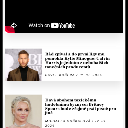
Rád zpíval a do první ligy mu
pomohla Kylie Minogue: Calvin
Harris je jedním z nebohatších
tanečních producentů
PAVEL KUČERA / 17. 01. 2024
Dává sbohem toxickému
hudebnímu byznysu: Britney
Spears bude zřejmě psát písně pro
jiné
MICHAELA DOČKALOVÁ / 17. 01.
2024