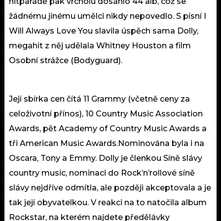
hitparádě pak vrcholu dosáhlo 44 alb, což se
žádnému jinému umělci nikdy nepovedlo. S písní I
Will Always Love You slavila úspěch sama Dolly,
megahit z něj udělala Whitney Houston a film
Osobní strážce (Bodyguard).
Její sbírka cen čítá 11 Grammy (včetně ceny za
celoživotní přínos), 10 Country Music Association
Awards, pět Academy of Country Music Awards a
tři American Music Awards.Nominována byla i na
Oscara, Tony a Emmy. Dolly je členkou Síně slávy
country music, nominaci do Rock’n’rollové síně
slávy nejdříve odmítla, ale později akceptovala a je
tak její obyvatelkou. V reakci na to natočila album
Rockstar, na kterém najdete předělávky