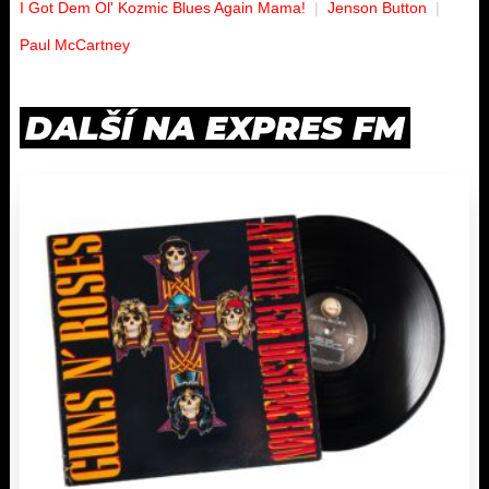
I Got Dem Ol' Kozmic Blues Again Mama!
Jenson Button
Paul McCartney
DALŠÍ NA EXPRES FM