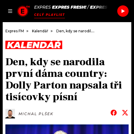
EXPRES
EXPRES FRESH!
/
EXPRES FRESH!
JAK
ČLÁNKY
PODCASTY
SEZNAM.CZ
CELÝ PLAYLIST
NALADIT
Expres FM
Kalendář
Den, kdy se narodila první dáma country: Dolly Parton napsala tři tisícovky písní
KALENDÁŘ
DOMŮ
Den, kdy se narodila
ČLÁNKY
první dáma country:
AKTUÁLNĚ
PODCASTY
Dolly Parton napsala tři
tisícovky písní
HUDBA
JAK NALADIT
ROZHOVORY
RÁDIO
MICHAL PLŠEK
#NEBUDUDOMA
APLIKACE
SOUTĚŽE