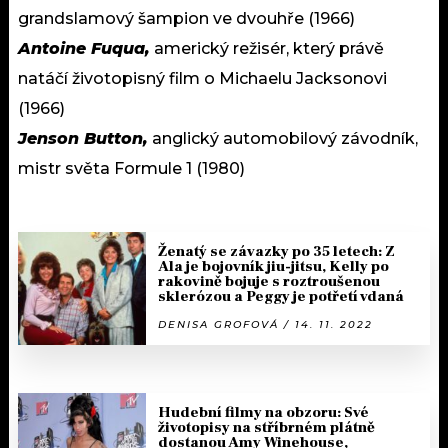
grandslamový šampion ve dvouhře (1966)
Antoine Fuqua,
americký režisér, který právě
natáčí životopisný film o Michaelu Jacksonovi
(1966)
Jenson Button,
anglický automobilový závodník,
mistr světa Formule 1 (1980)
Ženatý se závazky po 35 letech: Z
Ala je bojovník jiu-jitsu, Kelly po
rakovině bojuje s roztroušenou
sklerózou a Peggy je potřetí vdaná
DENISA GROFOVÁ / 14. 11. 2022
Hudební filmy na obzoru: Své
životopisy na stříbrném plátně
dostanou Amy Winehouse,