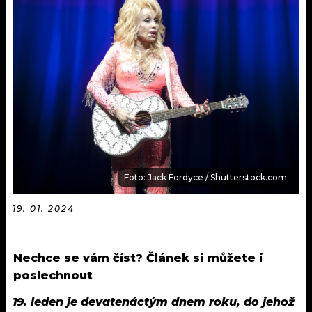
KALENDÁŘ
PROGRAM
KVÍZY
PLAYLIST
VIP
JAK NALADIT
TRENDY
KULTURA
MIX
Foto: Jack Fordyce / Shutterstock.com
OSTATNÍ
19. 01. 2024
Nechce se vám číst? Článek si můžete i
poslechnout
19. leden je devatenáctým dnem roku, do jehož