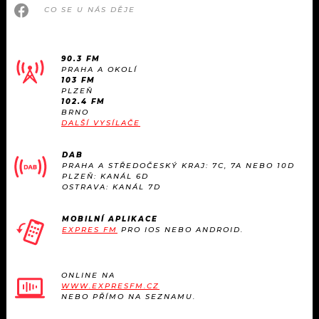
CO SE U NÁS DĚJE
90.3 FM
PRAHA A OKOLÍ
103 FM
PLZEŇ
102.4 FM
BRNO
DALŠÍ VYSÍLAČE
DAB
PRAHA A STŘEDOČESKÝ KRAJ: 7C, 7A NEBO 10D
PLZEŇ: KANÁL 6D
OSTRAVA: KANÁL 7D
MOBILNÍ APLIKACE
EXPRES FM
PRO IOS NEBO ANDROID.
ONLINE NA
WWW.EXPRESFM.CZ
NEBO PŘÍMO NA SEZNAMU.