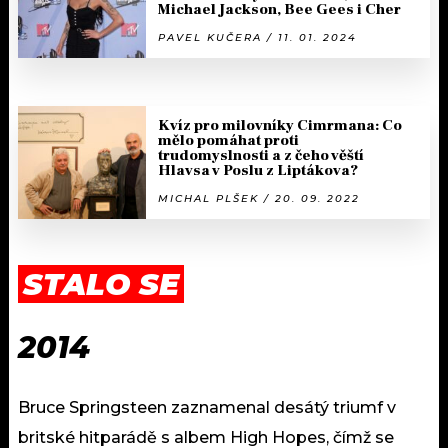
Michael Jackson, Bee Gees i Cher
PAVEL KUČERA / 11. 01. 2024
Kvíz pro milovníky Cimrmana: Co
mělo pomáhat proti
trudomyslnosti a z čeho věští
Hlavsa v Poslu z Liptákova?
MICHAL PLŠEK / 20. 09. 2022
STALO SE
2014
Bruce Springsteen zaznamenal desátý triumf v
britské hitparádě s albem High Hopes, čímž se