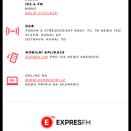
102.4 FM
BRNO
DALŠÍ VYSÍLAČE
DAB
PRAHA A STŘEDOČESKÝ KRAJ: 7C, 7A NEBO 10D
PLZEŇ: KANÁL 6D
OSTRAVA: KANÁL 7D
MOBILNÍ APLIKACE
EXPRES FM
PRO IOS NEBO ANDROID.
ONLINE NA
WWW.EXPRESFM.CZ
NEBO PŘÍMO NA SEZNAMU.