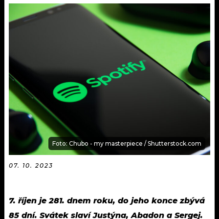
KALENDÁŘ
PROGRAM
KVÍZY
PLAYLIST
VIP
JAK NALADIT
TRENDY
KULTURA
MIX
Foto: Chubo - my masterpiece / Shutterstock.com
OSTATNÍ
07. 10. 2023
7. říjen je 281. dnem roku, do jeho konce zbývá
85 dní. Svátek slaví Justýna, Abadon a Sergej.