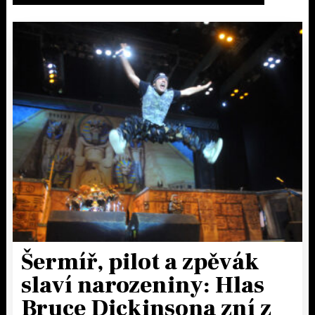
Šermíř, pilot a zpěvák
slaví narozeniny: Hlas
Bruce Dickinsona zní z