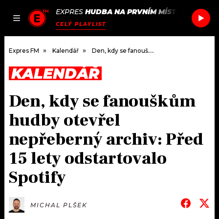
EXPRES
HUDBA NA PRVNÍM MÍSTĚ
/
BULL IN
JAK
ČLÁNKY
PODCASTY
SEZNAM.CZ
CELÝ PLAYLIST
NALADIT
Expres FM
Kalendář
Den, kdy se fanouškům hudby otevřel nepřeberný archiv: Před 15 lety odstartovalo Spotify
KALENDÁŘ
DOMŮ
Den, kdy se fanouškům
ČLÁNKY
hudby otevřel
AKTUÁLNĚ
PODCASTY
nepřeberný archiv: Před
15 lety odstartovalo
HUDBA
JAK NALADIT
Spotify
ROZHOVORY
RÁDIO
#NEBUDUDOMA
APLIKACE
SOUTĚŽE
MICHAL PLŠEK