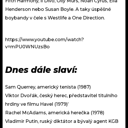
Fifth Harmony, Il Divo, Olly Murs, Noah Cyrus, Ella
Henderson nebo Susan Boyle. A taky úspěšné
boybandy v čele s Westlife a One Direction.
https://www.youtube.com/watch?
v=mPU0WNUzsBo
Dnes dále slaví:
Sam Querrey, americký tenista (1987)
Viktor Dvořák, český herec, představitel titulního
hrdiny ve filmu Havel (1979)’
Rachel McAdams, americká herečka (1978)
Vladimir Putin, ruský diktátor a bývalý agent KGB