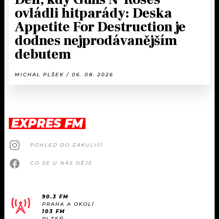
ovládli hitparády: Deska
Appetite For Destruction je
dodnes nejprodávanějším
debutem
MICHAL PLŠEK / 06. 08. 2026
EXPRES FM
POHLED DO ZÁKULISÍ
CO SE U NÁS DĚJE
90.3 FM
PRAHA A OKOLÍ
103 FM
PLZEŇ