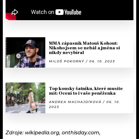
MMA zápasník Matouš Kohout:
Nikoho jsem se nebál a jména si
nikdy nevybíral
MILOŠ POKORNÝ / 06. 10. 2023
Top kousky šatníku, které musíte
mít: Ocení to i vaše peněženka
ANDREA MACHAJDÍKOVÁ / 06. 10.
2023
Zdroje: wikipedia.org, onthisday.com,