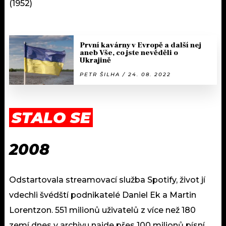
(1952)
První kavárny v Evropě a další nej
aneb Vše, co jste nevěděli o
Ukrajině
PETR ŠILHA / 24. 08. 2022
STALO SE
2008
Odstartovala streamovací služba Spotify, život jí
vdechli švédští podnikatelé Daniel Ek a Martin
Lorentzon. 551 milionů uživatelů z více než 180
zemí dnes v archivu najde přes 100 milionů písní,