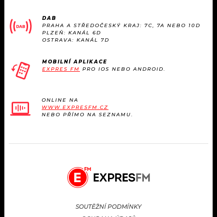
DAB
PRAHA A STŘEDOČESKÝ KRAJ: 7C, 7A NEBO 10D
PLZEŇ: KANÁL 6D
OSTRAVA: KANÁL 7D
MOBILNÍ APLIKACE
EXPRES FM
PRO IOS NEBO ANDROID.
ONLINE NA
WWW.EXPRESFM.CZ
NEBO PŘÍMO NA SEZNAMU.
SOUTĚŽNÍ PODMÍNKY