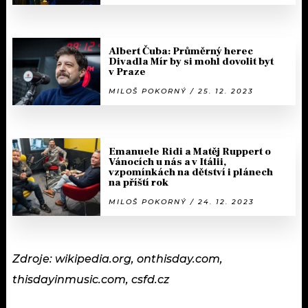
Albert Čuba: Průměrný herec
Divadla Mír by si mohl dovolit byt
v Praze
MILOŠ POKORNÝ / 25. 12. 2023
Emanuele Ridi a Matěj Ruppert o
Vánocích u nás a v Itálii,
vzpomínkách na dětství i plánech
na příští rok
MILOŠ POKORNÝ / 24. 12. 2023
Zdroje: wikipedia.org, onthisday.com,
thisdayinmusic.com, csfd.cz