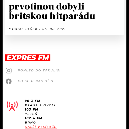
prvotinou dobyli
britskou hitparádu
MICHAL PLŠEK / 05. 08. 2026
EXPRES FM
POHLED DO ZÁKULISÍ
CO SE U NÁS DĚJE
90.3 FM
PRAHA A OKOLÍ
103 FM
PLZEŇ
102.4 FM
BRNO
DALŠÍ VYSÍLAČE