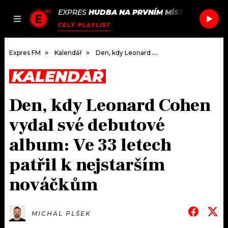
EXPRES
HUDBA NA PRVNÍM MÍSTĚ
/
PEGGY G
JAK
ČLÁNKY
PODCASTY
SEZNAM.CZ
CELÝ PLAYLIST
NALADIT
Expres FM
Kalendář
Den, kdy Leonard Cohen vydal své debutové album: Ve 33 letech patřil k nejstarším nováčkům
KALENDÁŘ
DOMŮ
Den, kdy Leonard Cohen
ČLÁNKY
vydal své debutové
AKTUÁLNĚ
PODCASTY
album: Ve 33 letech
patřil k nejstarším
HUDBA
JAK NALADIT
nováčkům
ROZHOVORY
RÁDIO
#NEBUDUDOMA
APLIKACE
SOUTĚŽE
MICHAL PLŠEK