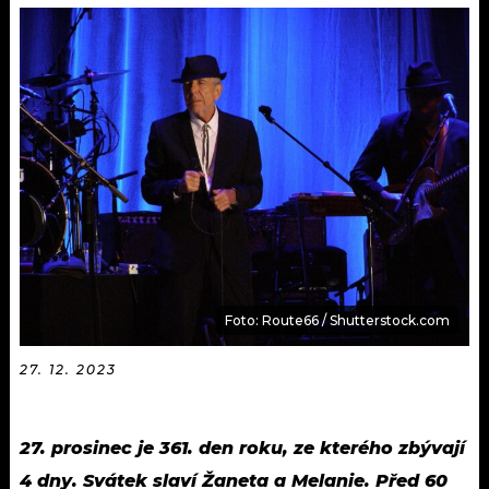
KALENDÁŘ
PROGRAM
KVÍZY
PLAYLIST
VIP
JAK NALADIT
TRENDY
KULTURA
MIX
Foto: Route66 / Shutterstock.com
OSTATNÍ
27. 12. 2023
27. prosinec je 361. den roku, ze kterého zbývají
4 dny. Svátek slaví Žaneta a Melanie. Před 60