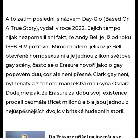
A to zatím poslední, s názvem Day-Glo (Based On
A True Story), vydali v roce 2022. Jejich tempo
nijak nezpomalil ani fakt, že Andy Bell je již od roku
1998 HIV pozitivní. Mimochodem, jelikož je Bell
otevřeně homosexuální a je jednou z ikon světové
gay scény, často se o Erasure hovoří jako o gay
popovém duu, což ale není přesné. Clark gay není,
byl ženatý a z tohoto manželství má i syna Oscara.
Dodejme pak, že Erasure za dobu svojí existence
prodali bezmála třicet milionů alb a jsou jednou z
nejúspěšnějších dvojic v britské hudební historii.
Do Erasure přišel na inzerát a se