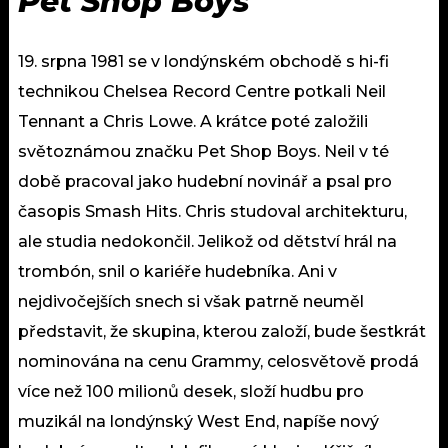
Pet Shop Boys
19. srpna 1981 se v londýnském obchodě s hi-fi
technikou Chelsea Record Centre potkali Neil
Tennant a Chris Lowe. A krátce poté založili
světoznámou značku Pet Shop Boys. Neil v té
době pracoval jako hudební novinář a psal pro
časopis Smash Hits. Chris studoval architekturu,
ale studia nedokončil. Jelikož od dětství hrál na
trombón, snil o kariéře hudebníka. Ani v
nejdivočejších snech si však patrně neuměl
představit, že skupina, kterou založí, bude šestkrát
nominována na cenu Grammy, celosvětově prodá
více než 100 milionů desek, složí hudbu pro
muzikál na londýnský West End, napíše nový