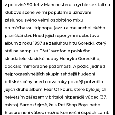
v polovině 90. let v Manchesteru a rychle se stali na
klubové scéně velmi populární a uznávaní
zásluhou svého velmi osobitého mixu
drum’n’bassu, triphopu, jazzu a melancholického
písničkářství. Hned jejich eponymní debutové
album z roku 1997 se zásluhou hitu Gorecki, který
stál na samplu z Třetí symfonie polského
skladatele klasické hudby Henryka Goreckiho,
dočkalo mimořádné pozornosti. A pozici jedné z
nejprogresivnějších skupin tehdejší hudební
britské scény hned o dva roky později potvrdilo
jejich druhé album Fear Of Fours, které bylo jejich
největším zářezem v britské hitparádě vůbec (37.
místo). Samozřejmě, že s Pet Shop Boys nebo
Erasure není vůbec možné komerční úspěch Lamb