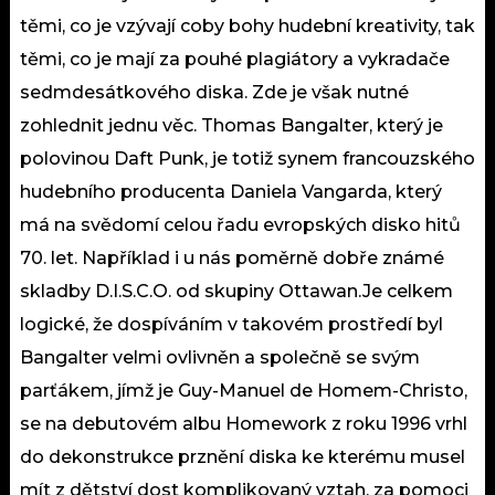
těmi, co je vzývají coby bohy hudební kreativity, tak
těmi, co je mají za pouhé plagiátory a vykradače
sedmdesátkového diska. Zde je však nutné
zohlednit jednu věc. Thomas Bangalter, který je
polovinou Daft Punk, je totiž synem francouzského
hudebního producenta Daniela Vangarda, který
má na svědomí celou řadu evropských disko hitů
70. let. Například i u nás poměrně dobře známé
skladby D.I.S.C.O. od skupiny Ottawan.Je celkem
logické, že dospíváním v takovém prostředí byl
Bangalter velmi ovlivněn a společně se svým
parťákem, jímž je Guy-Manuel de Homem-Christo,
se na debutovém albu Homework z roku 1996 vrhl
do dekonstrukce prznění diska ke kterému musel
mít z dětství dost komplikovaný vztah, za pomoci