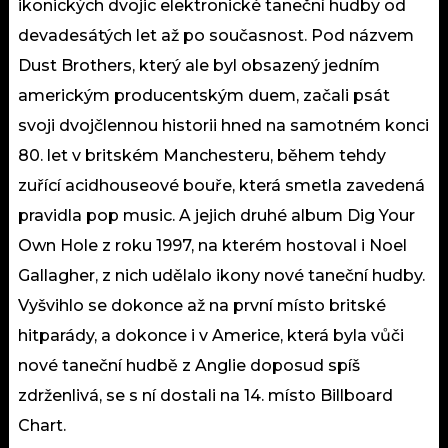
ikonických dvojic elektronické taneční hudby od
devadesátých let až po současnost. Pod názvem
Dust Brothers, který ale byl obsazený jedním
americkým producentským duem, začali psát
svoji dvojčlennou historii hned na samotném konci
80. let v britském Manchesteru, během tehdy
zuřící acidhouseové bouře, která smetla zavedená
pravidla pop music. A jejich druhé album Dig Your
Own Hole z roku 1997, na kterém hostoval i Noel
Gallagher, z nich udělalo ikony nové taneční hudby.
Vyšvihlo se dokonce až na první místo britské
hitparády, a dokonce i v Americe, která byla vůči
nové taneční hudbě z Anglie doposud spíš
zdrženlivá, se s ní dostali na 14. místo Billboard
Chart.