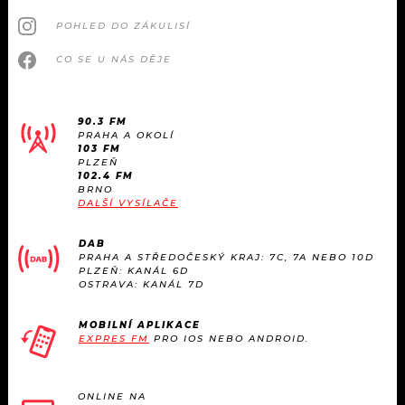
POHLED DO ZÁKULISÍ
CO SE U NÁS DĚJE
90.3 FM
PRAHA A OKOLÍ
103 FM
PLZEŇ
102.4 FM
BRNO
DALŠÍ VYSÍLAČE
DAB
PRAHA A STŘEDOČESKÝ KRAJ: 7C, 7A NEBO 10D
PLZEŇ: KANÁL 6D
OSTRAVA: KANÁL 7D
MOBILNÍ APLIKACE
EXPRES FM
PRO IOS NEBO ANDROID.
ONLINE NA