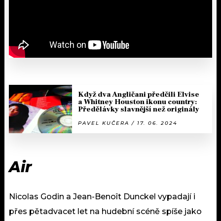
Když dva Angličani předčili Elvise
a Whitney Houston ikonu country:
Předělávky slavnější než originály
PAVEL KUČERA / 17. 06. 2024
Air
Nicolas Godin a Jean-Benoît Dunckel vypadají i
přes pětadvacet let na hudební scéně spíše jako