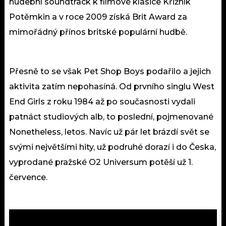
hudební soundtrack k filmové klasice Křižník
Potěmkin a v roce 2009 získá Brit Award za
mimořádný přínos britské populární hudbě.
Přesně to se však Pet Shop Boys podařilo a jejich
aktivita zatím nepohasíná. Od prvního singlu West
End Girls z roku 1984 až po současnosti vydali
patnáct studiových alb, to poslední, pojmenované
Nonetheless, letos. Navíc už pár let brázdí svět se
svými největšími hity, už podruhé dorazí i do Česka,
vyprodané pražské O2 Universum potěší už 1.
července.