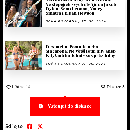
Slavné děti slavných muzikantů:
Ve šlépějích svých otců jdou Jakob
Dylan, Sean Lennon, Nancy
Sinatra i Elijah Hewson
SOŇA POKORNÁ / 27. 06. 2024
Despacito, Pomáda nebo
Macarena: Největší letní hity aneb
Když má hudební vkus prázdniny
SOŇA POKORNÁ / 21. 06. 2024
Diskuze
3
Vstoupit do diskuze
Sdílejte