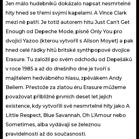
Jen málo hudebníků dokázalo napsat nesmrtelné
hity hned se třemi svými kapelami. A Vince Clark
mezi ně patří. Je totiž autorem hitu Just Can’t Get
Enough od Depeche Mode, písně Only You pro
dvojici Yazoo (kterou vytvořil s Alison Moyet) a pak
hned celé řádky hitů britské synthpopové dvojice
Erasure. Tu založil po svém odchodu od Depešáků
v roce 1985 a až do dnešního dne je tvoří s
majitelem hedvábného hlasu, zpěvákem Andy
Bellem. Přestože za zlatou éru Erasure můžeme
považovat přibližně prvních deset let jejich
existence, kdy vytvořili své nesmrtelné hity jako A
Little Respect, Blue Savannah, Oh L’Amour nebo
Sometimes, alba vydávají se železnou
pravidelností až do současnosti.