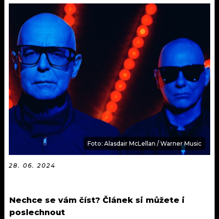
KALENDÁŘ
PROGRAM
KVÍZY
PLAYLIST
VIP
JAK NALADIT
TRENDY
KULTURA
MIX
Foto: Alasdair McLellan / Warner Music
OSTATNÍ
28. 06. 2024
Nechce se vám číst? Článek si můžete i
poslechnout