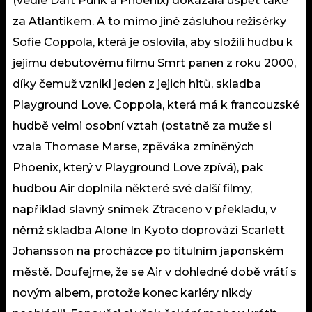
(vedle Daft Punk a Phoenix) dokázala uspět také
za Atlantikem. A to mimo jiné zásluhou režisérky
Sofie Coppola, která je oslovila, aby složili hudbu k
jejímu debutovému filmu Smrt panen z roku 2000,
díky čemuž vznikl jeden z jejich hitů, skladba
Playground Love. Coppola, která má k francouzské
hudbě velmi osobní vztah (ostatně za muže si
vzala Thomase Marse, zpěváka zmíněných
Phoenix, který v Playground Love zpívá), pak
hudbou Air doplnila některé své další filmy,
například slavný snímek Ztraceno v překladu, v
němž skladba Alone In Kyoto doprovází Scarlett
Johansson na procházce po titulním japonském
městě. Doufejme, že se Air v dohledné době vrátí s
novým albem, protože konec kariéry nikdy