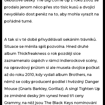
debutové desky The Big Come Up z roku 2002 se
prodalo jenom něco přes sto tisíc kusů a dvojici
nevydělalo dost peněz na to, aby mohla vyrazit na
pořádné turné.
A tak si v té době přivydělávali sekáním trávníků.
Situace se měnila spíš pozvolna. Hned druhé
album Thickfreakness o rok později sice
zaznamenalo úspěch v rámci indierockové scény,
na opravdový průlom si ale musela dvojice počkat
až do roku 2010, kdy vydali album Brothers, na
němž se coby producent podílel i hvězdný Danger
Mouse (Gnarls Barkley, Gorillaz). A singl Tighten Up
ze zmíněné desky jim vynesl hned tři ceny
Grammy, na něž jsou The Black Keys nominováni