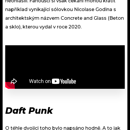
neohlásili. Fanoušci si však čekání mohou krátit
například vynikající sólovkou Nicolase Godina s
architektským názvem Concrete and Glass (Beton
a sklo), kterou vydal v roce 2020.
Daft Punk
O téhle dvojici toho bylo napsáno hodně. A to jak