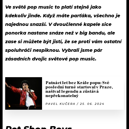
Ve světě pop music to platí stejně jako
kdekoliv jinde. Když máte parťáka, všechno je
najednou snazší. V dvoučlenné kapele sice
ponorka nastane snáze než v big bandu, ale
zase si můžete být jistí, že se proti vám ostatní
spoluhráči nespiknou. Vybrali jsme pár
zásadních dvojic světové pop music.
Patnáct let bez Krále popu: Své
poslední turné startoval v Praze,
naštval legendu a zůstává
nepřekonatelný
PAVEL KUČERA / 25. 06. 2024