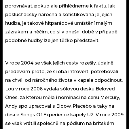
porovnávat, pokud ale přihlédneme k faktu, jak
posluchačsky náročná a sofistikovaná je jejich
hudba, je takové hitparádové umístění malým
zázrakem a něčím, co si v dnešní době v případě
podobné hudby lze jen těžko představit.
V roce 2004 se však jejich cesty rozešly, údajně
především proto, že si oba introverti potřebovali
na chvíli od náročného života v kapele odpočinout.
Lou v roce 2006 vydala sólovou desku Beloved
Ones, za kterou měla i nominaci na cenu Mercury,
Andy spolupracoval s Elbow, Placebo a taky na
desce Songs Of Experience kapely U2. V roce 2009
se však vrátili společně na pódium na britském