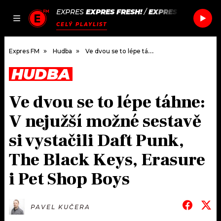
EXPRES
EXPRES FRESH!
/
EXPRES FRESH!
JAK
ČLÁNKY
PODCASTY
SEZNAM.CZ
CELÝ PLAYLIST
NALADIT
Expres FM
Hudba
Ve dvou se to lépe táhne: V nejužší možné sestavě si vystačili Daft Punk, The Black Keys, Erasure i Pet Shop Boys
HUDBA
DOMŮ
Ve dvou se to lépe táhne:
ČLÁNKY
V nejužší možné sestavě
AKTUÁLNĚ
PODCASTY
si vystačili Daft Punk,
The Black Keys, Erasure
HUDBA
JAK NALADIT
i Pet Shop Boys
ROZHOVORY
RÁDIO
#NEBUDUDOMA
APLIKACE
SOUTĚŽE
PAVEL KUČERA