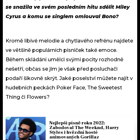
se snažila ve svém posledním hitu sdělit Miley
Cyrus a komu se singlem omlouval Bono?
Kromě líbivé melodie a chytlavého refrénu najdete
ve většině populárních písniček také emoce.
Během skládání umělci svými pocity rozhodně
nešetří, občas se jim je však před posluchači
podaří šikovně skrýt. Jaké poselství můžete najít v
hudebních peckách Poker Face, The Sweetest
Thing či Flowers?
Nejlepší písně roku 2022:
Zabodoval The Weeknd, Harry
Styles i hvězdní hosté
animovaných Gorillaz