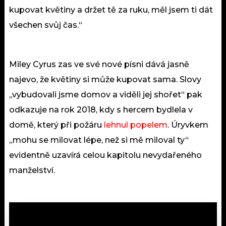
kupovat květiny a držet tě za ruku, měl jsem ti dát
všechen svůj čas.“
Miley Cyrus zas ve své nové písni dává jasně
najevo, že květiny si může kupovat sama. Slovy
„vybudovali jsme domov a viděli jej shořet“ pak
odkazuje na rok 2018, kdy s hercem bydlela v
domě, který při požáru
lehnul popelem
. Úryvkem
„mohu se milovat lépe, než si mě miloval ty“
evidentně uzavírá celou kapitolu nevydařeného
manželství.