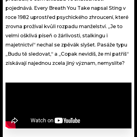
pojednává. Every Breath You Take napsal Sting v
roce 1982 uprostřed psychického zhroucení, které
zrovna prožíval kvůli rozpadu manželství. „Je to
velmi ošklivá píseň o žárlivosti, stalkingu i
majetnictví“ nechal se zpěvák slyšet. Pasáže typu
„Budu tě sledovat,“ a „Copak nevidíš, že mi patříš“
získávají najednou zcela jiný význam, nemyslíte?