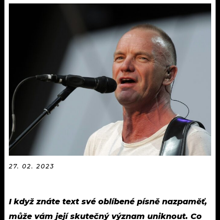
KALENDÁŘ
PROGRAM
KVÍZY
PLAYLIST
VIP
JAK NALADIT
TRENDY
KULTURA
MIX
OSTATNÍ
27. 02. 2023
I když znáte text své oblíbené písně nazpaměť,
může vám její skutečný význam uniknout. Co