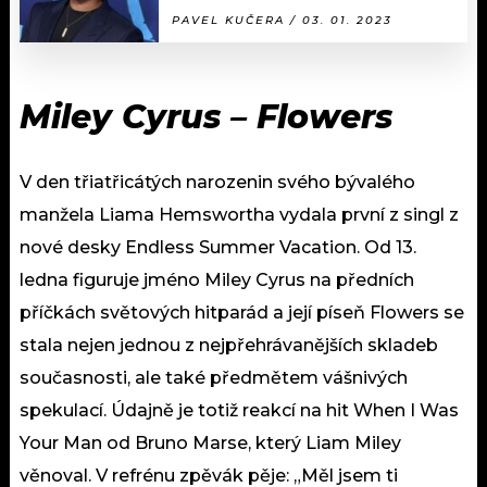
PAVEL KUČERA / 03. 01. 2023
Miley Cyrus – Flowers
V den třiatřicátých narozenin svého bývalého
manžela Liama Hemswortha vydala první z singl z
nové desky Endless Summer Vacation. Od 13.
ledna figuruje jméno Miley Cyrus na předních
příčkách světových hitparád a její píseň Flowers se
stala nejen jednou z nejpřehrávanějších skladeb
současnosti, ale také předmětem vášnivých
spekulací. Údajně je totiž reakcí na hit When I Was
Your Man od Bruno Marse, který Liam Miley
věnoval. V refrénu zpěvák pěje: „Měl jsem ti