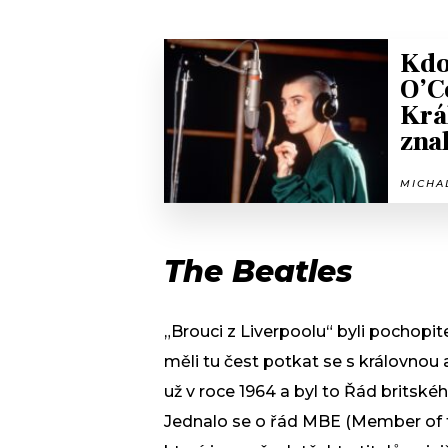
Kdo
O’C
Krá
zna
MICHAL
The Beatles
„Brouci z Liverpoolu“ byli pochopi
měli tu čest potkat se s královnou a
už v roce 1964 a byl to Řád britské
Jednalo se o řád MBE (Member of th