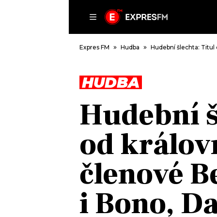
ČLÁNKY
P
Expres FM
Hudba
Hudební šlechta: Titul
HUDBA
DOMŮ
Hudební š
ČLÁNKY
AKTUÁLNĚ
od králov
VIP
HUDBA
TRENDY
ROZHOVORY
KULTURA
členové Be
#NEBUDUDOMA
MIX
KALENDÁŘ
OSTATNÍ
i Bono, D
KVÍZY
PODCASTY