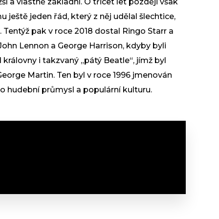
žší a vlastně základní. O třicet let později však
ještě jeden řád, který z něj udělal šlechtice,
. Tentýž pak v roce 2018 dostal Ringo Starr a
 John Lennon a George Harrison, kdyby byli
d královny i takzvaný „pátý Beatle“, jímž byl
George Martin. Ten byl v roce 1996 jmenován
o hudební průmysl a populární kulturu.