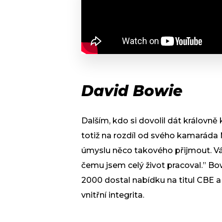
David Bowie
Dalším, kdo si dovolil dát královn
totiž na rozdíl od svého kamaráda 
úmyslu něco takového přijmout. Váž
čemu jsem celý život pracoval.” Bow
2000 dostal nabídku na titul CBE a 
vnitřní integrita.