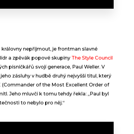
d královny nepřijmout, je frontman slavné
lídr a zpěvák popové skupiny
The Style Council
ch písničkářů svojí generace, Paul Weller. V
jeho zásluhy v hudbě druhý nejvyšší titul, který
BE (Commander of the Most Excellent Order of
mítl. Jeho mluvčí k tomu tehdy řekla: „Paul byl
ečnosti to nebylo pro něj.“