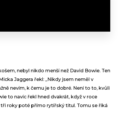
ě košem, nebyl nikdo menší než David Bowie. Ten
Micka Jaggera řekl: „Nikdy jsem neměl v
ně nevím, k čemu je to dobré. Není to to, kvůli
ie to navíc řekl hned dvakrát, když v roce
tři roky poté přímo rytířský titul. Tomu se říká