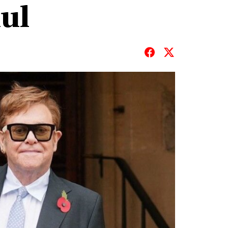
nul
T