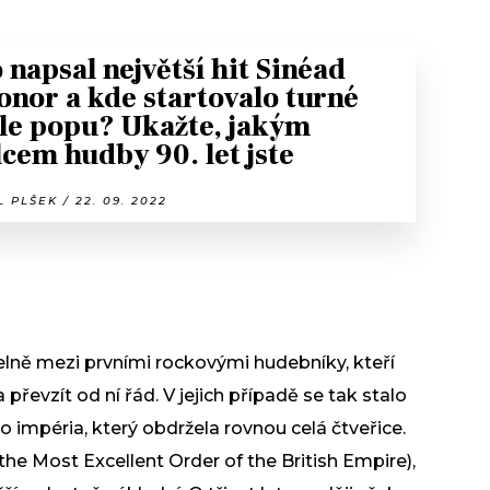
 napsal největší hit Sinéad
onor a kde startovalo turné
le popu? Ukažte, jakým
lcem hudby 90. let jste
 PLŠEK / 22. 09. 2022
telně mezi prvními rockovými hudebníky, kteří
 převzít od ní řád. V jejich případě se tak stalo
ho impéria, který obdržela rovnou celá čtveřice.
e Most Excellent Order of the British Empire),