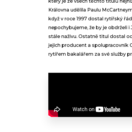
který je ze všech těchto titulů nejni
Královna udělila Paulu McCartneymu 
když v roce 1997 dostal rytířský řád
nepochybujeme, že by je obdrželi i
stále naživu. Ostatně titul dostal o
jejich producent a spolupracovník 
rytířem bakalářem za své služby pr