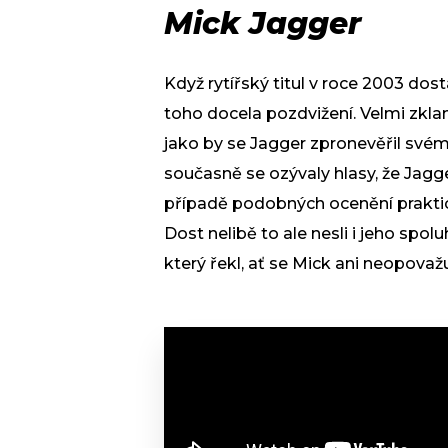
Mick Jagger
Když rytířský titul v roce 2003 dos
toho docela pozdvižení. Velmi zkla
jako by se Jagger zpronevěřil svém
současně se ozývaly hlasy, že Jagge
případě podobných ocenění praktick
Dost nelibě to ale nesli i jeho spol
který řekl, ať se Mick ani neopovažu