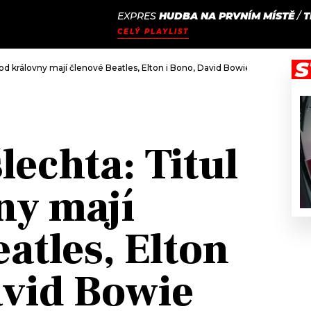
EXPRES
HUDBA NA PRVNÍM MÍSTĚ
/
T
JAK
ODCASTY
SEZNAM.CZ
CELÝ PLAYLIST
NALADIT
S
 od královny mají členové Beatles, Elton i Bono, David Bowie jej odmítnul
lechta: Titul
ny mají
atles, Elton
avid Bowie