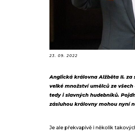
23. 09. 2022
Anglická královna Alžběta II. za
velké množství umělců ze všech o
tedy i slavných hudebníků. Pojďm
zásluhou královny mohou nyní ne
Je ale překvapivě i několik takových