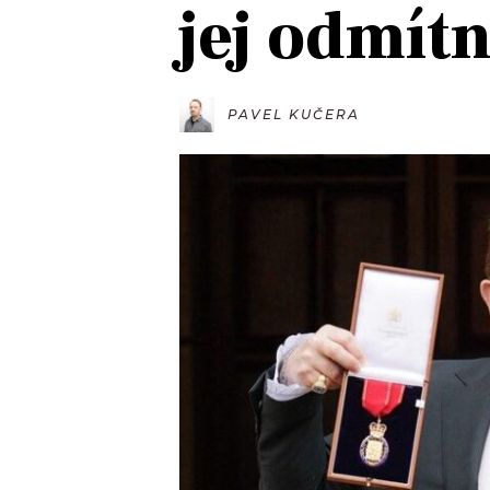
jej odmít
JAK NALADIT
RÁDIO
PAVEL KUČERA
APLIKACE
PLAYLIST
PROGRAM
JAK NALADI
SOUTĚŽE