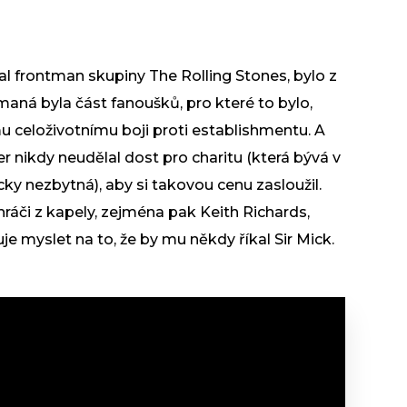
tal frontman skupiny The Rolling Stones, bylo z
maná byla část fanoušků, pro které to bylo,
u celoživotnímu boji proti establishmentu. A
r nikdy neudělal dost pro charitu (která bývá v
y nezbytná), aby si takovou cenu zasloužil.
uhráči z kapely, zejména pak Keith Richards,
je myslet na to, že by mu někdy říkal Sir Mick.