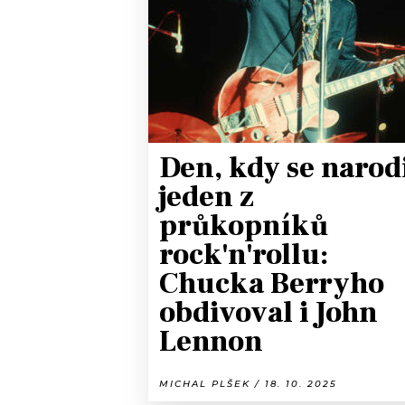
JAK NALADIT
RÁDIO
APLIKACE
PLAYLIST
PROGRAM
JAK NALADI
Den, kdy se narod
SOUTĚŽE
jeden z
průkopníků
rock'n'rollu:
Chucka Berryho
obdivoval i John
Lennon
MICHAL PLŠEK / 18. 10. 2025