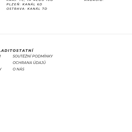
PLZEŇ: KANÁL 6D
OSTRAVA: KANÁL 7D
LADIT
OSTATNÍ
M
SOUTĚŽNÍ PODMÍNKY
OCHRANA ÚDAJŮ
Y
O NÁS