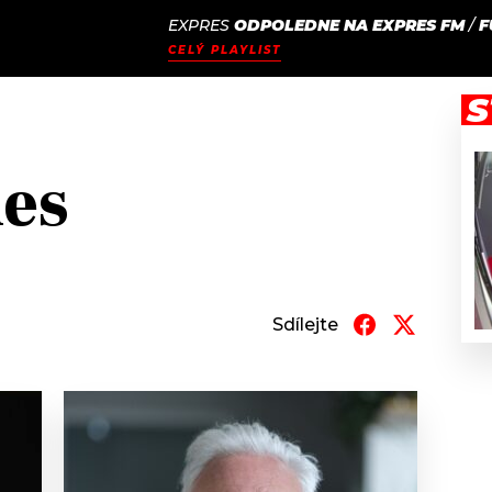
EXPRES
ODPOLEDNE NA EXPRES FM
/
F
JAK
ODCASTY
SEZNAM.CZ
CELÝ PLAYLIST
NALADIT
S
es
Sdílejte