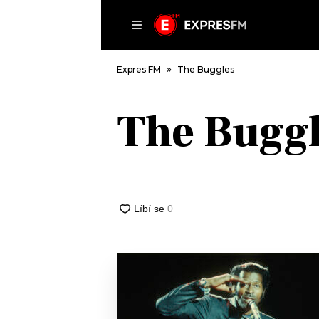
ČLÁNKY
P
Expres FM
The Buggles
The Buggl
DOMŮ
ČLÁNKY
AKTUÁLNĚ
VIP
HUDBA
TRENDY
ROZHOVORY
KULTURA
#NEBUDUDOMA
MIX
KALENDÁŘ
OSTATNÍ
KVÍZY
PODCASTY