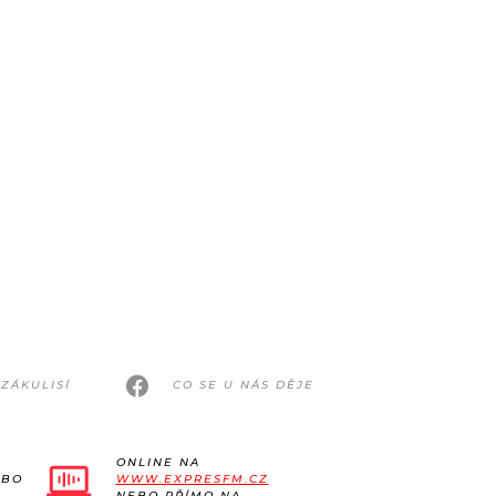
ZÁKULISÍ
CO SE U NÁS DĚJE
ONLINE NA
EBO
WWW.EXPRESFM.CZ
NEBO PŘÍMO NA