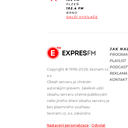
PLZEŇ
102.4 FM
BRNO
DALŠÍ VYSÍLAČE
JAK NA
PROGRA
PLAYLIST
PODCAST
Copyright © 1996–2026, Seznam.cz,
REKLAMA
a.s.
KONTAKT
Obsah serveru je chráněn
autorským právem. Jakékoli užití
obsahu serveru včetně publikování
nebo jiného šíření obsahu serveru je
bez písemného souhlasu
Seznam.cz, a.s. zakázáno.
Nastavení personalizace
|
Odvolat