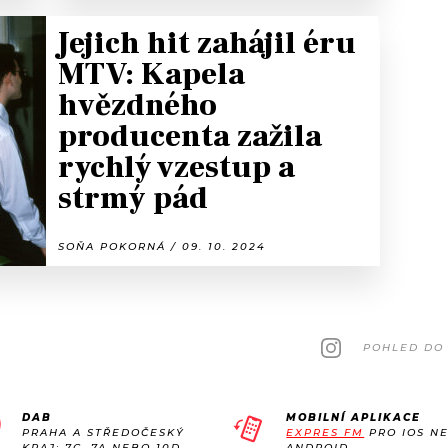
Jejich hit zahájil éru
MTV: Kapela
hvězdného
producenta zažila
rychlý vzestup a
strmý pád
SOŇA POKORNÁ / 09. 10. 2024
POHLED DO 
DAB
MOBILNÍ APLIKACE
PRAHA A STŘEDOČESKÝ
EXPRES FM
PRO IOS N
KRAJ: 7C, 7A NEBO 10D
ANDROID.