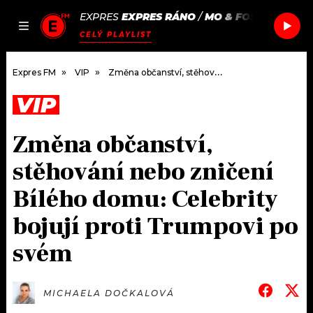
EXPRES
EXPRES RÁNO
/
MO & FOSTER THE P
JAK
ČLÁNKY
PODCASTY
SEZNAM.CZ
CELÝ PLAYLIST
NALADIT
Expres FM
VIP
Změna občanství, stěhování nebo zničení Bílého domu: Celebrity bojují proti Trumpovi po svém
VIP
DOMŮ
Změna občanství,
ČLÁNKY
stěhování nebo zničení
AKTUÁLNĚ
PODCASTY
Bílého domu: Celebrity
bojují proti Trumpovi po
HUDBA
JAK NALADIT
svém
ROZHOVORY
RÁDIO
#NEBUDUDOMA
APLIKACE
SOUTĚŽE
MICHAELA DOČKALOVÁ