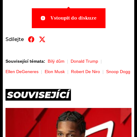
Vstoupit do diskuze
Sdílejte
Související témata:
Bílý dům
Donald Trump
Ellen DeGeneres
Elon Musk
Robert De Niro
Snoop Dogg
SOUVISEJÍCÍ