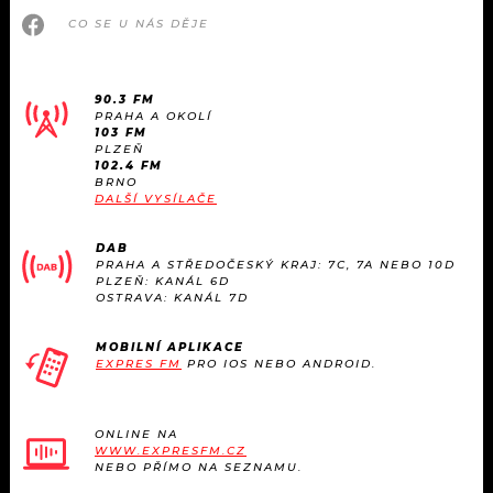
CO SE U NÁS DĚJE
90.3 FM
PRAHA A OKOLÍ
103 FM
PLZEŇ
102.4 FM
BRNO
DALŠÍ VYSÍLAČE
DAB
PRAHA A STŘEDOČESKÝ KRAJ: 7C, 7A NEBO 10D
PLZEŇ: KANÁL 6D
OSTRAVA: KANÁL 7D
MOBILNÍ APLIKACE
EXPRES FM
PRO IOS NEBO ANDROID.
ONLINE NA
WWW.EXPRESFM.CZ
NEBO PŘÍMO NA SEZNAMU.