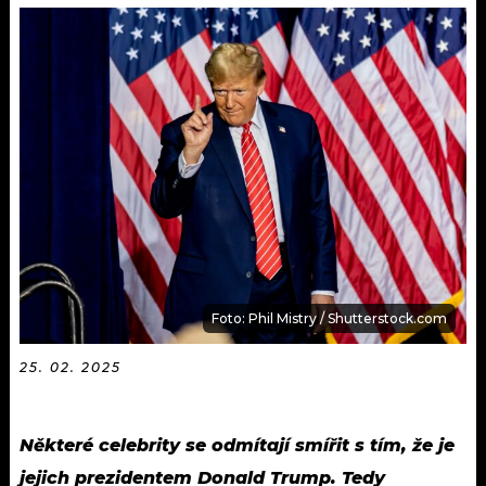
KALENDÁŘ
PROGRAM
KVÍZY
PLAYLIST
VIP
JAK NALADIT
TRENDY
KULTURA
MIX
Foto: Phil Mistry / Shutterstock.com
OSTATNÍ
25. 02. 2025
Některé celebrity se odmítají smířit s tím, že je
jejich prezidentem Donald Trump. Tedy