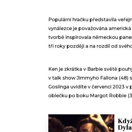
Populární hračku představila veřejn
vynálezce je považována americká p
tvorbě inspirovala německou panenko
tři roky později a na rozdíl od svéh
Ken je zkrátka v Barbie světě pou
v talk show Jimmyho Fallona (48)
Goslinga uvidíte v červenci 2023 v
oblečku po boku Margot Robbie (32
Když
Dyla