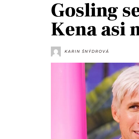
Gosling se
JAK NALADIT
Kena asi 
RÁDIO
APLIKACE
PLAYLIST
PROGRAM
JAK NALADI
KARIN ŠNÝDROVÁ
SOUTĚŽE