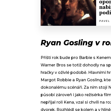
opom
nabí
pod
PAVEL 
Ryan Gosling v ro
Příští rok bude pro Barbie s Kene
Warner Bros se totiž dohodly na spo
hračky v oživlé podobě. Hlavními 
Margot Robbie a Ryan Gosling, kteř
dokonalému scénáři. Za ním stojí 
působí zároveň i jako režisérka fil
nepřijal roli Kena, vzal si chvíli na
dvorek. Rozhlédl se kolem a v hlín