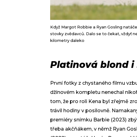
Když Margot Robbie a Ryan Gosling natáčeli 
stovky zvědavců. Dalo se to čekat, vždyť n
kilometry daleko
Platinová blond i
První fotky z chystaného filmu vzb
džínovém kompletu nenechal nikoh
tom, že pro roli Kena byl zřejmě zr
trávil hodiny v posilovně. Namakan
premiéry snímku Barbie (2023) zbýv
třeba akčňákem, v němž Ryan Gosli