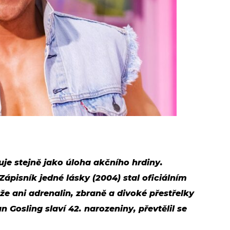
e stejně jako úloha akčního hrdiny.
ápisník jedné lásky (2004) stal oficiálním
že ani adrenalin, zbraně a divoké přestřelky
n Gosling slaví 42. narozeniny, převtělil se