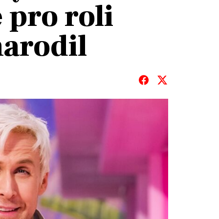
 pro roli
narodil
T