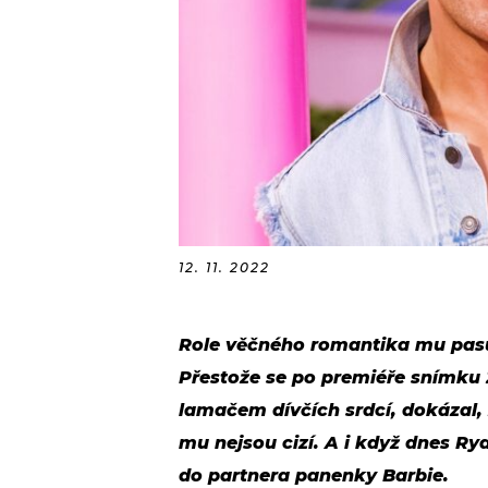
12. 11. 2022
Role věčného romantika mu pasuj
Přestože se po premiéře snímku Z
lamačem dívčích srdcí, dokázal, 
mu nejsou cizí. A i když dnes Rya
do partnera panenky Barbie.