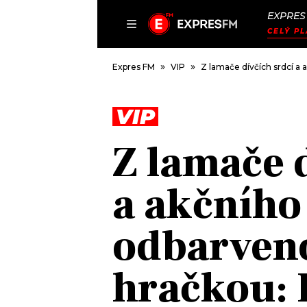
EXPRES
ČLÁNKY
P
CELÝ PL
Expres FM
VIP
Z lamače dívčích srdcí a 
VIP
DOMŮ
Z lamače 
ČLÁNKY
AKTUÁLNĚ
a akčního
VIP
HUDBA
TRENDY
ROZHOVORY
KULTURA
odbarveno
#NEBUDUDOMA
MIX
KALENDÁŘ
OSTATNÍ
hračkou:
KVÍZY
PODCASTY