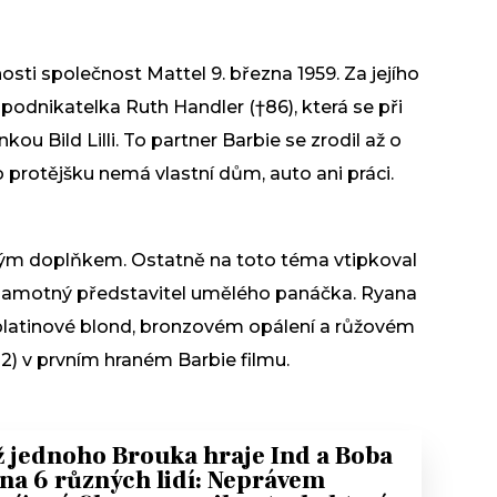
osti společnost Mattel 9. března 1959. Za jejího
odnikatelka Ruth Handler (†86), která se při
u Bild Lilli. To partner Barbie se zrodil až o
o protějšku nemá vlastní dům, auto ani práci.
hým doplňkem. Ostatně na toto téma vtipkoval
 samotný představitel umělého panáčka. Ryana
 platinové blond, bronzovém opálení a růžovém
) v prvním hraném Barbie filmu.
 jednoho Brouka hraje Ind a Boba
na 6 různých lidí: Neprávem