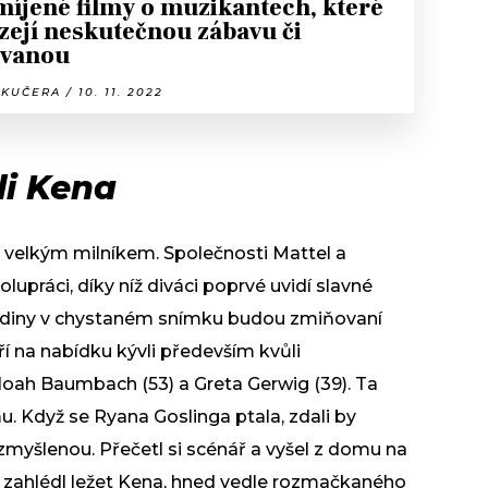
íjené filmy o muzikantech, které
zejí neskutečnou zábavu či
ívanou
KUČERA / 10. 11. 2022
li Kena
m velkým milníkem. Společnosti Mattel a
lupráci, díky níž diváci poprvé uvidí slavné
hrdiny v chystaném snímku budou zmiňovaní
í na nabídku kývli především kvůli
Noah Baumbach (53) a Greta Gerwig (39). Ta
mu. Když se Ryana Goslinga ptala, zdali by
 rozmyšlenou. Přečetl si scénář a vyšel z domu na
ě zahlédl ležet Kena, hned vedle rozmačkaného