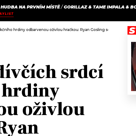
HUDBA NA PRVNÍM MÍSTĚ
/
GORILLAZ & TAME IMPALA & 
JAK
ODCASTY
SEZNAM.CZ
AYLIST
NALADIT
S
akčního hrdiny odbarvenou oživlou hračkou: Ryan Gosling se pro roli Kena a
dívčích srdcí
 hrdiny
u oživlou
 Ryan