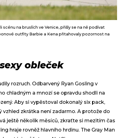
scénu na bruslích ve Venice, přišly se na ně podívat
eonové outfity Barbie a Kena přitahovaly pozornost na
 sexy obleček
udily rozruch. Odbarvený Ryan Gosling v
o chladným a mnozí se opravdu shodli na
ozený. Aby si vypěstoval dokonalý six pack,
ý vzhled zkrátka není zadarmo. A protože do
á ještě několik měsíců, zkraťte si mezitím čas
ng hraje rovněž hlavního hrdinu. The Gray Man