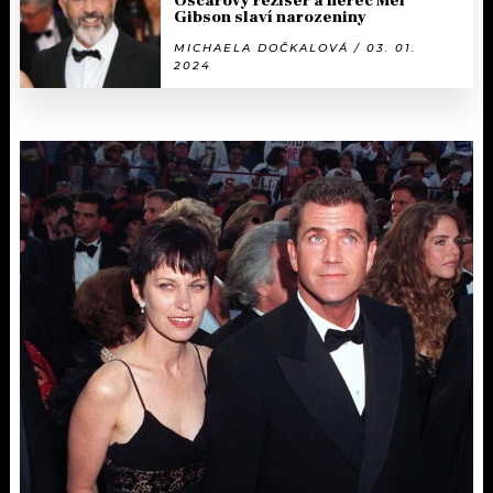
Oscarový režisér a herec Mel
Gibson slaví narozeniny
MICHAELA DOČKALOVÁ / 03. 01.
2024