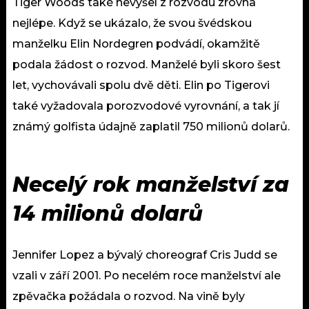
Tiger Woods také nevyšel z rozvodu zrovna
nejlépe. Když se ukázalo, že svou švédskou
manželku Elin Nordegren podvádí, okamžitě
podala žádost o rozvod. Manželé byli skoro šest
let, vychovávali spolu dvě děti. Elin po Tigerovi
také vyžadovala porozvodové vyrovnání, a tak jí
známý golfista údajně zaplatil 750 milionů dolarů.
Necelý rok manželství za
14 milionů dolarů
Jennifer Lopez a bývalý choreograf Cris Judd se
vzali v září 2001. Po necelém roce manželství ale
zpěvačka požádala o rozvod. Na vině byly