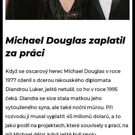
Michael Douglas zaplatil
za práci
Když se oscarový herec Michael Douglas v roce
1977 oženil s dcerou rakouského diplomata
Diandrou Luker, ještě netušil, co ho v roce 1995
čeká. Diandra se sice stala matkou jeho
vytouženého syna, ale také noční můrou. Při
rozvodu jí musel vyplatit 45 milionů dolarů, a to
jako podíl na projektech, které souvisely s prací, na
níž Michael dělal, když ještě byli spolu.