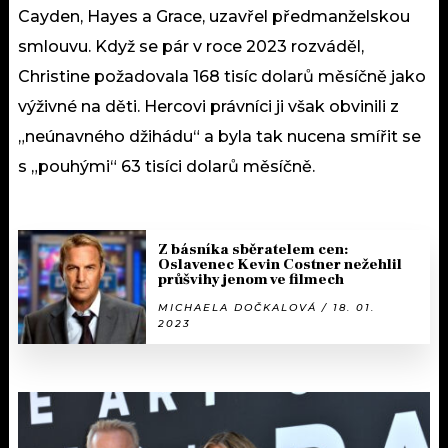
Cayden, Hayes a Grace, uzavřel předmanželskou
smlouvu. Když se pár v roce 2023 rozváděl,
Christine požadovala 168 tisíc dolarů měsíčně jako
výživné na děti. Hercovi právníci ji však obvinili z
„neúnavného džihádu“ a byla tak nucena smířit se
s „pouhými“ 63 tisíci dolarů měsíčně.
Z básníka sběratelem cen:
Oslavenec Kevin Costner nežehlil
průšvihy jenom ve filmech
MICHAELA DOČKALOVÁ / 18. 01.
2023