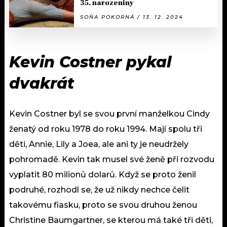
35. narozeniny
SOŇA POKORNÁ / 13. 12. 2024
Kevin Costner pykal
dvakrát
Kevin Costner byl se svou první manželkou Cindy
ženatý od roku 1978 do roku 1994. Mají spolu tři
děti, Annie, Lily a Joea, ale ani ty je neudržely
pohromadě. Kevin tak musel své ženě při rozvodu
vyplatit 80 milionů dolarů. Když se proto ženil
podruhé, rozhodl se, že už nikdy nechce čelit
takovému fiasku, proto se svou druhou ženou
Christine Baumgartner, se kterou má také tři děti,