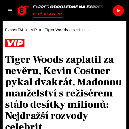
EXPRES
ODPOLEDNE NA EXPRES FM
/
ADEL
JAK
ČLÁNKY
PODCASTY
SEZNAM.CZ
CELÝ PLAYLIST
NALADIT
Expres FM
VIP
Tiger Woods zaplatil za nevěru, Kevin Costner pykal dvakrát, Madonnu manželství s režisérem stálo desítky milionů: Nejdražší rozvody celebrit
VIP
DOMŮ
Tiger Woods zaplatil za
ČLÁNKY
nevěru, Kevin Costner
AKTUÁLNĚ
PODCASTY
pykal dvakrát, Madonnu
manželství s režisérem
HUDBA
JAK NALADIT
stálo desítky milionů:
ROZHOVORY
RÁDIO
Nejdražší rozvody
#NEBUDUDOMA
APLIKACE
SOUTĚŽE
celebrit