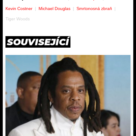
Kevin Costner
Michael Douglas
Smrtonosná zbraň
Tiger Woods
SOUVISEJÍCÍ