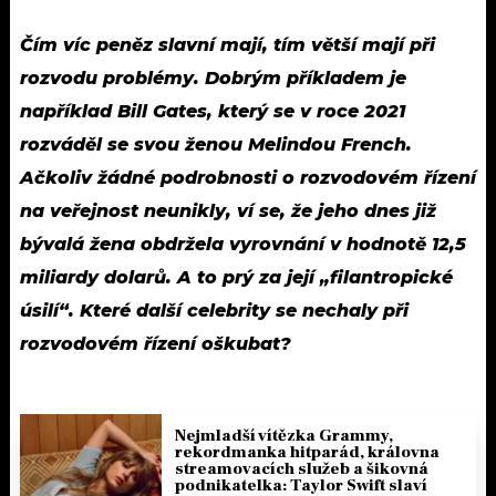
Čím víc peněz slavní mají, tím větší mají při
rozvodu problémy. Dobrým příkladem je
například Bill Gates, který se v roce 2021
rozváděl se svou ženou Melindou French.
Ačkoliv žádné podrobnosti o rozvodovém řízení
na veřejnost neunikly, ví se, že jeho dnes již
bývalá žena obdržela vyrovnání v hodnotě 12,5
miliardy dolarů. A to prý za její „filantropické
úsilí“. Které další celebrity se nechaly při
rozvodovém řízení oškubat?
Nejmladší vítězka Grammy,
rekordmanka hitparád, královna
streamovacích služeb a šikovná
podnikatelka: Taylor Swift slaví