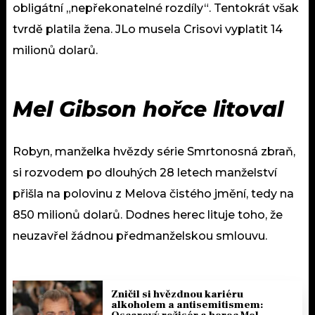
obligátní „nepřekonatelné rozdíly“. Tentokrát však
tvrdě platila žena. JLo musela Crisovi vyplatit 14
milionů dolarů.
Mel Gibson hořce litoval
Robyn, manželka hvězdy série Smrtonosná zbraň,
si rozvodem po dlouhých 28 letech manželství
přišla na polovinu z Melova čistého jmění, tedy na
850 milionů dolarů. Dodnes herec lituje toho, že
neuzavřel žádnou předmanželskou smlouvu.
Zničil si hvězdnou kariéru
alkoholem a antisemitismem: