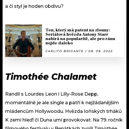
a čí styl je hoden obdivu?
Ten, který má patent na zlouny:
Seriálová hvězda Antony Starr
nabírá na popularitě, ale pro ránu
nejde daleko
CARLITO BRIGANTE / 08. 08. 2022
Timothée Chalamet
Randil s Lourdes Leon i Lilly-Rose Depp,
momentálně je ale single a patří k nejžádanějším
mládencům Hollywoodu. Hvězda loňských trháků
K zemi hleď! či Duna umí provokovat. Na 79. ročník
filmového festivalu v Benátkách zvolil Timothée