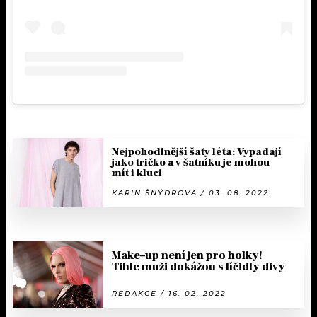
Nejpohodlnější šaty léta: Vypadají
jako tričko a v šatníku je mohou
mít i kluci
KARIN ŠNÝDROVÁ / 03. 08. 2022
Make–up není jen pro holky!
Tihle muži dokážou s líčidly divy
REDAKCE / 16. 02. 2022