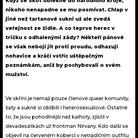
Když se Skot oblékne do národního kroje,
nikoho nenapadne se mu posmívat. Chlap v
jiné než tartanové sukni už ale zvedá
veřejnost ze židle. A co
teprve
herec v
tričku s odhalenými zády? Někteří pánové
se
však
nebojí jít proti proudu, odhazují
nohavice a kráčí vstříc uštěpačným
poznámkám, aniž by pochybovali o svém
mužství.
Ve skříni je nemají pouze členové queer komunity,
šaty a sukně si oblíbili i heterosexuálové. Ostatně
to, že jsou pohodlnější než kalhoty, zjistil v
devadesátkách už frontman Nirvany. Kdo další se
objevil na červeném koberci v netradičním outfitu