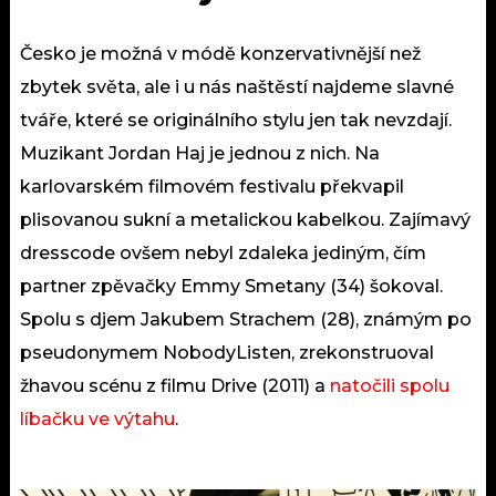
Česko je možná v módě konzervativnější než
zbytek světa, ale i u nás naštěstí najdeme slavné
tváře, které se originálního stylu jen tak nevzdají.
Muzikant Jordan Haj je jednou z nich. Na
karlovarském filmovém festivalu překvapil
plisovanou sukní a metalickou kabelkou. Zajímavý
dresscode ovšem nebyl zdaleka jediným, čím
partner zpěvačky Emmy Smetany (34) šokoval.
Spolu s djem Jakubem Strachem (28), známým po
pseudonymem NobodyListen, zrekonstruoval
žhavou scénu z filmu Drive (2011) a
natočili spolu
líbačku ve výtahu
.