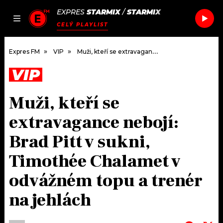
EXPRES
STARMIX
/
STARMIX
JAK
ČLÁNKY
PODCASTY
SEZNAM.CZ
CELÝ PLAYLIST
NALADIT
Expres FM
VIP
Muži, kteří se extravagance nebojí: Brad Pitt v sukni, Timothée Chalamet v odvážném topu a trenér na jehlách
VIP
DOMŮ
Muži, kteří se
ČLÁNKY
extravagance nebojí:
AKTUÁLNĚ
PODCASTY
Brad Pitt v sukni,
Timothée Chalamet v
HUDBA
JAK NALADIT
odvážném topu a trenér
ROZHOVORY
RÁDIO
na jehlách
#NEBUDUDOMA
APLIKACE
SOUTĚŽE