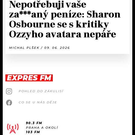
Nepotřebuji vaše
za***aný peníze: Sharon
Osbourne se s kritiky
Ozzyho avatara nepáře
MICHAL PLŠEK / 09. 06. 2026
EXPRES FM
POHLED DO ZÁKULISÍ
CO SE U NÁS DĚJE
90.3 FM
PRAHA A OKOLÍ
103 FM