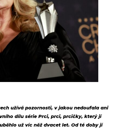
etech užívá pozornosti, v jakou nedoufala ani
ího dílu série Prci, prci, prcičky, který jí
běhlo už víc něž dvacet let. Od té doby jí