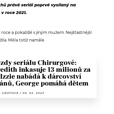
chů právě seriál poprvé vysílaný na
v roce 2021.
v roce a pokaždé s jiným mužem. Nejšťastnější
žila. Měla totiž namále.
zdy seriálu Chirurgové:
edith inkasuje 13 milionů za
, Izzie nabádá k dárcovství
ánů, George pomáhá dětem
 GROFOVÁ / 06. 02. 2023