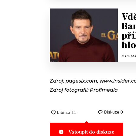
Vdě
Ban
pří
hlo
MICHAE
Zdroj: pagesix.com, www.insider.
Zdroj fotografií: Profimedia
Diskuze
0
Vstoupit do diskuze