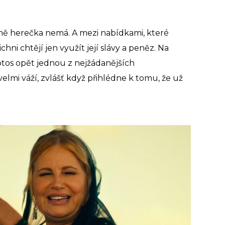
ě herečka nemá. A mezi nabídkami, které
šichni chtějí jen využít její slávy a peněz. Na
lotos opět jednou z nejžádanějších
elmi váží, zvlášť když přihlédne k tomu, že už