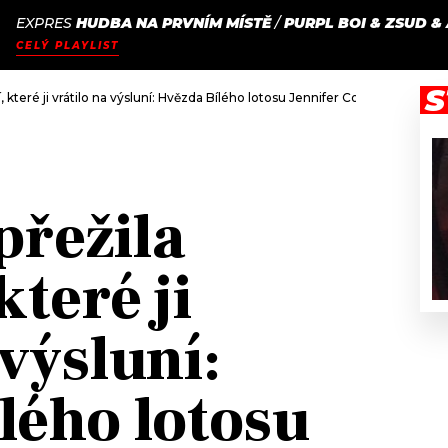
EXPRES
HUDBA NA PRVNÍM MÍSTĚ
/
PURPL BOI & ZSUD & 
JAK
ODCASTY
SEZNAM.CZ
CELÝ PLAYLIST
NALADIT
S
 které ji vrátilo na výsluní: Hvězda Bílého lotosu Jennifer Coolidge nestí
řežila
které ji
 výsluní:
lého lotosu