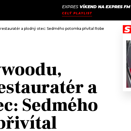
EXPRES
VÍKEND NA EXPRES FM
JAK
ODCASTY
SEZNAM.CZ
CELÝ PLAYLIST
NALADIT
S
 restauratér a plodný otec: Sedmého potomka přivítal Robert De Niro v 79
ywoodu,
estauratér a
ec: Sedmého
řivítal