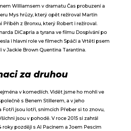
binem Williamsem v dramatu Čas probuzení a
lleru Mys hrůzy, který opět režíroval Martin
íběh z Bronxu, který Robert i režíroval.
onarda DiCapria a tyrana ve filmu Dospívání po
la i hlavní role ve filmech Spáči a Vrtěti psem
li v Jackie Brown Quentina Tarantina.
naci za druhou
 zejména v komediích. Vidět jsme ho mohli ve
 společně s Benem Stillerem, a v jeho
a Fotři jsou lotři, snímcích Přeber si to znovu,
ichni jsou v pohodě. V roce 2015 si zahrál
 4 roky později s Al Pacinem a Joem Pescim