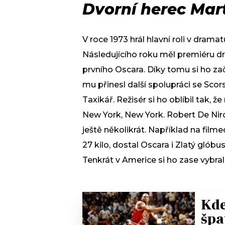
Dvorní herec Mar
V roce 1973 hrál hlavní roli v dram
Následujícího roku měl premiéru dr
prvního Oscara. Díky tomu si ho zača
mu přinesl další spolupráci se Scors
Taxikář. Režisér si ho oblíbil tak, 
New York, New York. Robert De Nir
ještě několikrát. Například na filmec
27 kilo, dostal Oscara i Zlatý glób
Tenkrát v Americe si ho zase vybra
Kde
špa