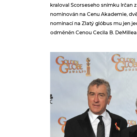
kraloval Scorseseho snímku Irčan z 
nominován na Cenu Akademie, dvě n
nominací na Zlatý glóbus mu jen jed
odměněn Cenou Cecila B. DeMillea z