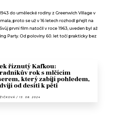
 1943 do umělecké rodiny z Greenwich Village v
ala, proto se už v 16 letech rozhodl přejít na
vůj první film natočil v roce 1963, uveden byl až
 Party. Od poloviny 60. let točí prakticky bez
ek říznutý Kafkou:
radníkův rok s mlčícím
serem, který zabíjí pohledem,
dvíjí od desíti k pěti
ŽIČKOVÁ / 13. 08. 2024