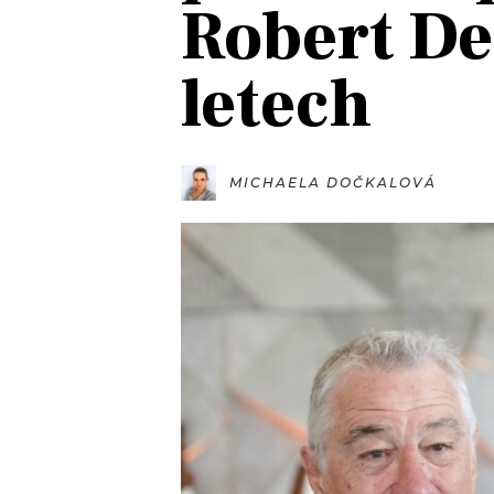
Robert De
JAK NALADIT
letech
RÁDIO
APLIKACE
PLAYLIST
PROGRAM
JAK NALADI
MICHAELA DOČKALOVÁ
SOUTĚŽE