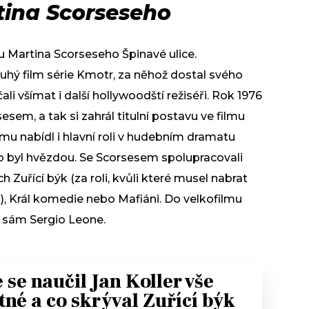
tina Scorseseho
atu Martina Scorseseho Špinavé ulice.
uhý film série Kmotr, za něhož dostal svého
li všímat i další hollywoodští režiséři. Rok 1976
esem, a tak si zahrál titulní postavu ve filmu
že mu nabídl i hlavní roli v hudebním dramatu
o byl hvězdou. Se Scorsesem spolupracovali
h Zuřící býk (za roli, kvůli které musel nabrat
us), Král komedie nebo Mafiáni. Do velkofilmu
l sám Sergio Leone.
 se naučil Jan Koller vše
tné a co skrýval Zuřící býk