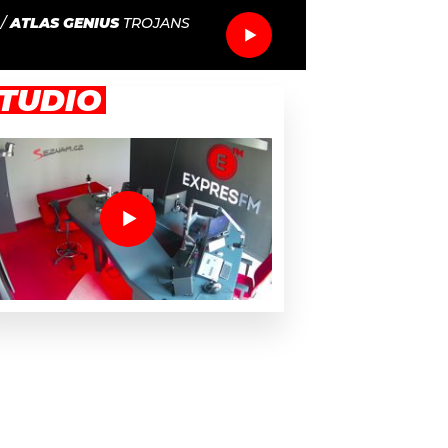
/
ATLAS GENIUS
TROJANS
TUDIO
 letech