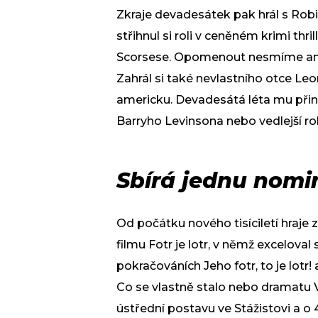
Zkraje devadesátek pak hrál s Ro
střihnul si roli v ceněném krimi thri
Scorsese. Opomenout nesmíme ani Př
Zahrál si také nevlastního otce Le
americku. Devadesátá léta mu přines
Barryho Levinsona nebo vedlejší ro
Sbírá jednu nomi
Od počátku nového tisíciletí hraje
filmu Fotr je lotr, v němž exceloval
pokračováních Jeho fotr, to je lotr! 
Co se vlastně stalo nebo dramatu Vš
ústřední postavu ve Stážistovi a o