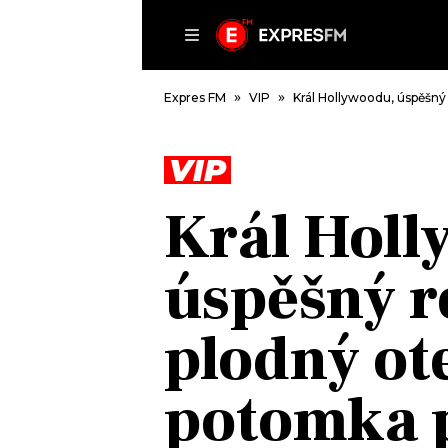
ČLÁNKY
P
Expres FM
VIP
Král Hollywoodu, úspěšný
VIP
DOMŮ
Král Holl
ČLÁNKY
AKTUÁLNĚ
úspěšný r
VIP
HUDBA
TRENDY
ROZHOVORY
KULTURA
plodný ot
#NEBUDUDOMA
MIX
KALENDÁŘ
OSTATNÍ
potomka p
KVÍZY
PODCASTY