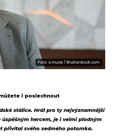
Foto: 4.murat / Shutterstock.com
 můžete i poslechnout
dské stálice. Hrál pro ty nejvýznamnější
je úspěšným hercem, je i velmi plodným
ět přivítal svého sedmého potomka.