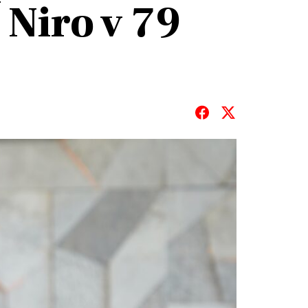
 Niro v 79
T