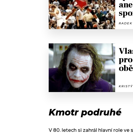
ane
spo
RADEK 
Vla
pro
obě
KRISTÝ
Kmotr podruhé
V 80. letech si zahrál hlavní role v