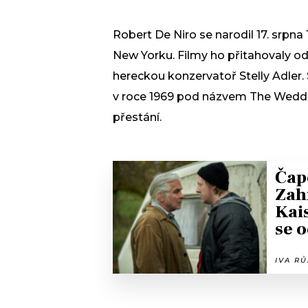
Robert De Niro se narodil 17. srpna
New Yorku. Filmy ho přitahovaly odm
hereckou konzervatoř Stelly Adler. S
v roce 1969 pod názvem The Wedding
přestání.
Čap
Zah
Kai
se o
IVA RŮ