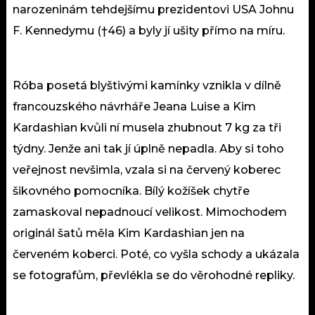
narozeninám tehdejšímu prezidentovi USA Johnu
F. Kennedymu (†46) a byly jí ušity přímo na míru.
Róba posetá blyštivými kamínky vznikla v dílně
francouzského návrháře Jeana Luise a Kim
Kardashian kvůli ní musela zhubnout 7 kg za tři
týdny. Jenže ani tak jí úplně nepadla. Aby si toho
veřejnost nevšimla, vzala si na červený koberec
šikovného pomocníka. Bílý kožíšek chytře
zamaskoval nepadnoucí velikost. Mimochodem
originál šatů měla Kim Kardashian jen na
červeném koberci. Poté, co vyšla schody a ukázala
se fotografům, převlékla se do věrohodné repliky.