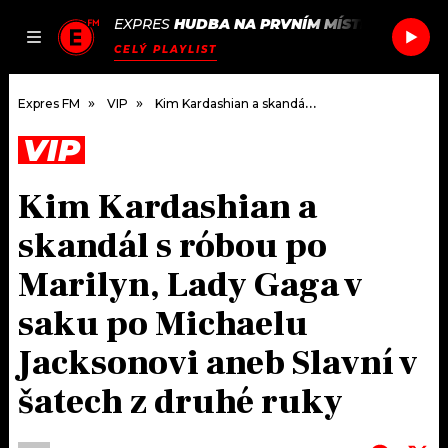
EXPRES
HUDBA NA PRVNÍM MÍSTĚ
/
GENER8I
JAK
ČLÁNKY
PODCASTY
SEZNAM.CZ
CELÝ PLAYLIST
NALADIT
Expres FM
VIP
Kim Kardashian a skandál s róbou po Marilyn, Lady Gaga v saku po Michaelu Jacksonovi aneb Slavní v šatech z druhé ruky
VIP
DOMŮ
Kim Kardashian a
ČLÁNKY
skandál s róbou po
AKTUÁLNĚ
PODCASTY
Marilyn, Lady Gaga v
saku po Michaelu
HUDBA
JAK NALADIT
Jacksonovi aneb Slavní v
ROZHOVORY
RÁDIO
šatech z druhé ruky
#NEBUDUDOMA
APLIKACE
SOUTĚŽE