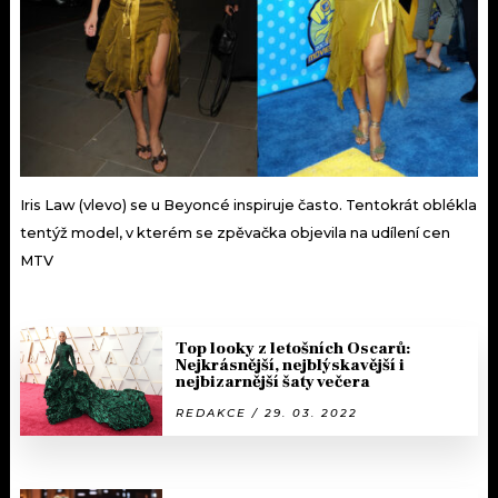
Iris Law (vlevo) se u Beyoncé inspiruje často. Tentokrát oblékla
tentýž model, v kterém se zpěvačka objevila na udílení cen
MTV
Top looky z letošních Oscarů:
Nejkrásnější, nejblýskavější i
nejbizarnější šaty večera
REDAKCE / 29. 03. 2022