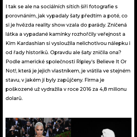
I tak se ale na sociálních sítích šíří fotografie s
porovnáním, jak vypadaly šaty předtím a poté, co
si je hvězda reality show vzala do parády. Zničená
látka a vypadané kamínky rozhořčily veřejnost a
Kim Kardashian si vysloužila nelichotivou nálepku i
od řady historiků. Opravdu ale šaty zničila ona?
Podle americké společnosti Ripley’s Believe It Or
Not!, která je jejich vlastníkem, je vrátila ve stejném
stavu, v jakém jí byly zapůjčeny. Firma je
poškozené už vydražila v roce 2016 za 4,8 milionu
dolarů.