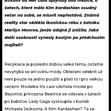
Ačkoliv od Met Gala uplynuly dva měsíce, o
šatech, které měla Kim Kardashian osudný
večer na sobě, se mluvit nepřestává. Známá
reality star oblékla ikonickou róbu z šatníku
Marilyn Monroe, jenže údajně ji zničila. Jaké
další osobnosti vynesly kostým po předchozím
majiteli?
Recyklace je poslední dobou velké téma, ostatně
nevyhýbá se ani světu módy. Oblečení celebrit už
není pouze na jedno použití a platí to i pro velkou
večerní. Modelka Iris Law vzkřísila model po
Beyoncé, princezna Beatrice se vdávala v šatech
po babičce, Lady Gaga vystoupila v bundě
Michaela Jacksona. A Kim Kardashian? Ta
se