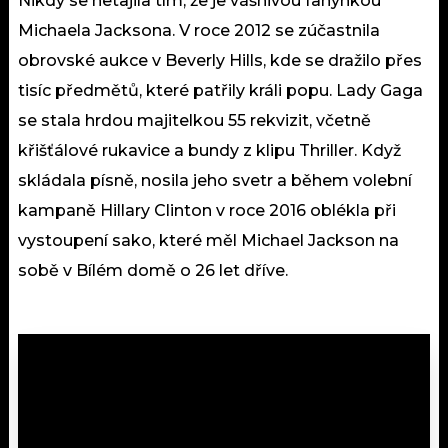
Nikdy se netajila tím, že je vášnivou fanynkou
Michaela Jacksona. V roce 2012 se zúčastnila
obrovské aukce v Beverly Hills, kde se dražilo přes
tisíc předmětů, které patřily králi popu. Lady Gaga
se stala hrdou majitelkou 55 rekvizit, včetně
křišťálové rukavice a bundy z klipu Thriller. Když
skládala písně, nosila jeho svetr a během volební
kampaně Hillary Clinton v roce 2016 oblékla při
vystoupení sako, které měl Michael Jackson na
sobě v Bílém domě o 26 let dříve.