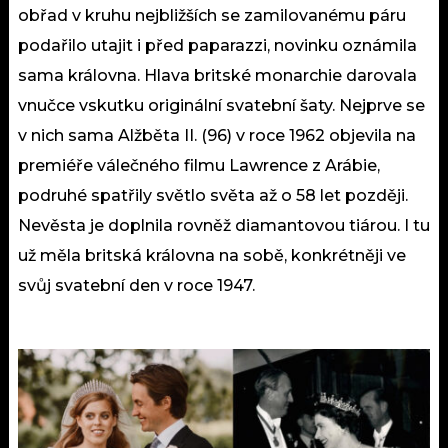
obřad v kruhu nejbližších se zamilovanému páru
podařilo utajit i před paparazzi, novinku oznámila
sama královna. Hlava britské monarchie darovala
vnučce vskutku originální svatební šaty. Nejprve se
v nich sama Alžběta II. (96) v roce 1962 objevila na
premiéře válečného filmu Lawrence z Arábie,
podruhé spatřily světlo světa až o 58 let později.
Nevěsta je doplnila rovněž diamantovou tiárou. I tu
už měla britská královna na sobě, konkrétněji ve
svůj svatební den v roce 1947.