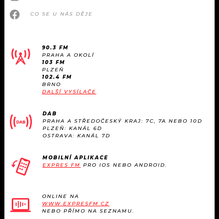
CO SE U NÁS DĚJE
90.3 FM
PRAHA A OKOLÍ
103 FM
PLZEŇ
102.4 FM
BRNO
DALŠÍ VYSÍLAČE
DAB
PRAHA A STŘEDOČESKÝ KRAJ: 7C, 7A NEBO 10D
PLZEŇ: KANÁL 6D
OSTRAVA: KANÁL 7D
MOBILNÍ APLIKACE
EXPRES FM
PRO IOS NEBO ANDROID.
ONLINE NA
WWW.EXPRESFM.CZ
NEBO PŘÍMO NA SEZNAMU.