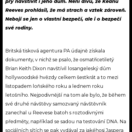
prý navštívit i jeho dům. Není divu, že Keanu
Reeves prohlásil, že má strach a vztek zároveň.
Nebojí se jen o vlastní bezpečí, ale i o bezpečí
své rodiny.
Britská tisková agentura PA údajně získala
dokumenty, v nichž se psalo, že osmatřicetiletý
Brian Keith Dixon navštívil losangeleský dům
hollywoodské hvězdy celkem šestkrát a to mezi
listopadem loňského roku a lednem roku
letošního. Nejpodivnější na tom ale bylo, že během
své druhé návštěvy samozvaný návštěvník
zanechal u Reevese batoh s roztodivnými
předměty, například se sadou na testování DNA. Na
sociálních sítích se pak vydával za jakéhosi Jaspera