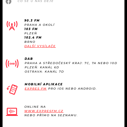
CO SE U NÁS DĚJE
90.3 FM
PRAHA A OKOLÍ
103 FM
PLZEŇ
102.4 FM
BRNO
DALŠÍ VYSÍLAČE
DAB
PRAHA A STŘEDOČESKÝ KRAJ: 7C, 7A NEBO 10D
PLZEŇ: KANÁL 6D
OSTRAVA: KANÁL 7D
MOBILNÍ APLIKACE
EXPRES FM
PRO IOS NEBO ANDROID.
ONLINE NA
WWW.EXPRESFM.CZ
NEBO PŘÍMO NA SEZNAMU.