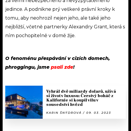
za velmi nebezpečného a nevyzpytatelného
jedince. A podnikne prý veškeré právní kroky k
tomu, aby neohrozil nejen jeho, ale také jeho
nejbližší, včetně partnerky Alexandry Grant, která s
ním pochopitelně v domě žije.
O fenoménu přespávání v cizích domech,
phroggingu, jsme
psali zde
!
Vyhrál dvě miliardy dolarů, užívá
si život v luxusu: Čerstvý boháč z
Kalifornie si koupil vilu v
sousedství hvězd
KARIN ŠNÝDROVÁ / 09. 03. 2023