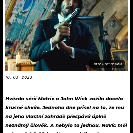
KALENDÁŘ
PROGRAM
KVÍZY
PLAYLIST
VIP
JAK NALADIT
TRENDY
KULTURA
Foto: Profimedia
MIX
10. 03. 2023
OSTATNÍ
Hvězda sérií Matrix a John Wick zažila docela
krušné chvíle. Jednoho dne přišel na to, že mu
na jeho vlastní zahradě přespává úplně
neznámý člověk. A nebylo to jednou. Navíc měl