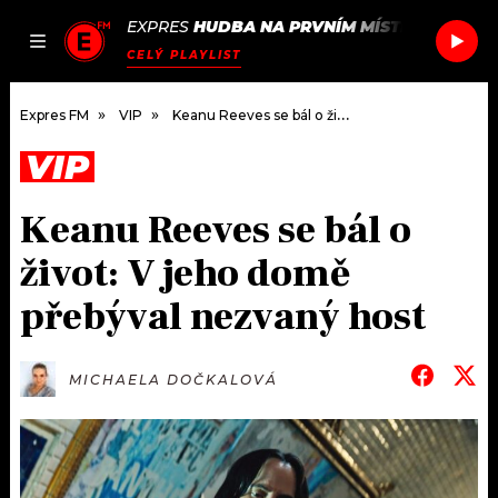
EXPRES
HUDBA NA PRVNÍM MÍSTĚ
/
HUGEL &
JAK
ČLÁNKY
PODCASTY
SEZNAM.CZ
CELÝ PLAYLIST
NALADIT
Expres FM
VIP
Keanu Reeves se bál o život: V jeho domě přebýval nezvaný host
VIP
DOMŮ
Keanu Reeves se bál o
ČLÁNKY
život: V jeho domě
AKTUÁLNĚ
PODCASTY
přebýval nezvaný host
HUDBA
JAK NALADIT
MICHAELA DOČKALOVÁ
ROZHOVORY
RÁDIO
#NEBUDUDOMA
APLIKACE
SOUTĚŽE