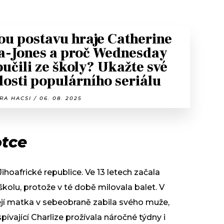
ou postavu hraje Catherine
a-Jones a proč Wednesday
oučili ze školy? Ukažte své
losti populárního seriálu
A HACSI / 06. 08. 2025
otce
Jihoafrické republice. Ve 13 letech začala
kolu, protože v té době milovala balet. V
 Její matka v sebeobraně zabila svého muže,
spívající Charlize prožívala náročné týdny i