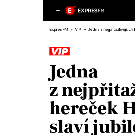
ČLÁNKY
P
Expres FM
VIP
Jedna z nejpřitažlivějších
VIP
DOMŮ
Jedna
ČLÁNKY
AKTUÁLNĚ
z nejpřita
VIP
HUDBA
TRENDY
ROZHOVORY
KULTURA
hereček 
#NEBUDUDOMA
MIX
KALENDÁŘ
OSTATNÍ
slaví jubi
KVÍZY
PODCASTY