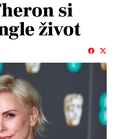
Theron si
ngle život
T