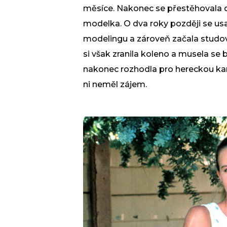
měsíce. Nakonec se přestěhovala do
modelka. O dva roky později se usa
modelingu a zároveň začala studova
si však zranila koleno a musela se 
nakonec rozhodla pro hereckou kari
ni neměl zájem.