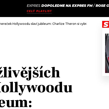
EXPRES
DOPOLEDNE NA EXPRES FM
/
ROSE 
JAK
ODCASTY
SEZNAM.CZ
CELÝ PLAYLIST
NALADIT
S
 hereček Hollywoodu slaví jubileum: Charlize Theron si vybrala single život
žlivějších
Hollywoodu
leum: