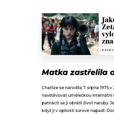
Jak
Zet
vyl
zna
BARBAR
Matka zastřelila 
Charlize se narodila 7. srpna 1975 v 
navštěvovat uměleckou internátní š
patnácti se jí obrátil život naruby.
když ji v opilosti surově napadl. Do