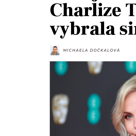
Charlize 
JAK NALADIT
vybrala si
RÁDIO
APLIKACE
PLAYLIST
PROGRAM
JAK NALADI
MICHAELA DOČKALOVÁ
SOUTĚŽE