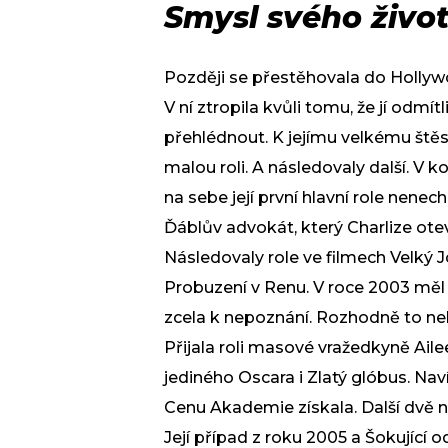
Smysl svého živo
Později se přestěhovala do Hollywo
V ní ztropila kvůli tomu, že jí odmít
přehlédnout. K jejímu velkému štěst
malou roli. A následovaly další. V k
na sebe její první hlavní role nene
Ďáblův advokát, který Charlize ote
Následovaly role ve filmech Velký 
Probuzení v Renu. V roce 2003 měl 
zcela k nepoznání. Rozhodně to nebyl
Přijala roli masové vražedkyně Aile
jediného Oscara i Zlatý glóbus. Nav
Cenu Akademie získala. Další dvě no
Její případ z roku 2005 a Šokující