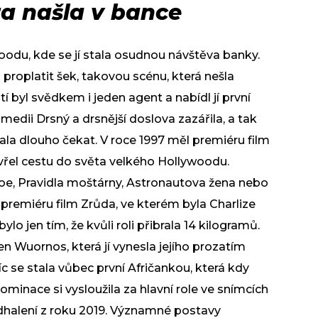
ta našla v bance
odu, kde se jí stala osudnou návštěva banky.
li proplatit šek, takovou scénu, která nešla
í byl svědkem i jeden agent a nabídl jí první
omedii Drsný a drsnější doslova zazářila, a tak
chala dlouho čekat. V roce 1997 měl premiéru film
vřel cestu do světa velkého Hollywoodu.
Joe, Pravidla moštárny, Astronautova žena nebo
premiéru film Zrůda, ve kterém byla Charlize
o jen tím, že kvůli roli přibrala 14 kilogramů.
en Wuornos, která jí vynesla jejího prozatím
íc se stala vůbec první Afričankou, která kdy
minace si vysloužila za hlavní role ve snímcích
 odhalení z roku 2019. Významné postavy