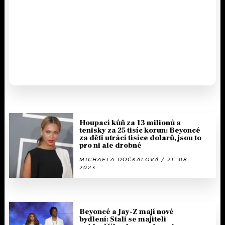
Houpací kůň za 13 milionů a
tenisky za 25 tisíc korun: Beyoncé
za děti utrácí tisíce dolarů, jsou to
pro ni ale drobné
MICHAELA DOČKALOVÁ / 21. 08.
2023
Beyoncé a Jay-Z mají nové
bydlení: Stali se majiteli