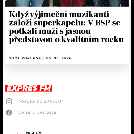
Když výjimeční muzikanti
založí superkapelu: V BSP se
potkali muži s jasnou
představou o kvalitním rocku
SOŇA POKORNÁ / 06. 08. 2026
EXPRES FM
POHLED DO ZÁKULISÍ
CO SE U NÁS DĚJE
90.3 FM