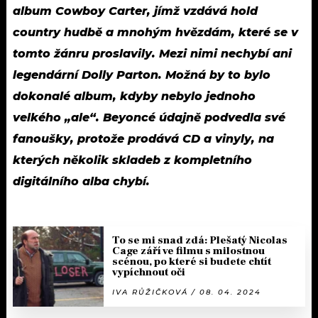
album Cowboy Carter, jímž vzdává hold
country hudbě a mnohým hvězdám, které se v
tomto žánru proslavily. Mezi nimi nechybí ani
legendární Dolly Parton. Možná by to bylo
dokonalé album, kdyby nebylo jednoho
velkého „ale“. Beyoncé údajně podvedla své
fanoušky, protože prodává CD a vinyly, na
kterých několik skladeb z kompletního
digitálního alba chybí.
To se mi snad zdá: Plešatý Nicolas
Cage září ve filmu s milostnou
scénou, po které si budete chtít
vypíchnout oči
IVA RŮŽIČKOVÁ / 08. 04. 2024