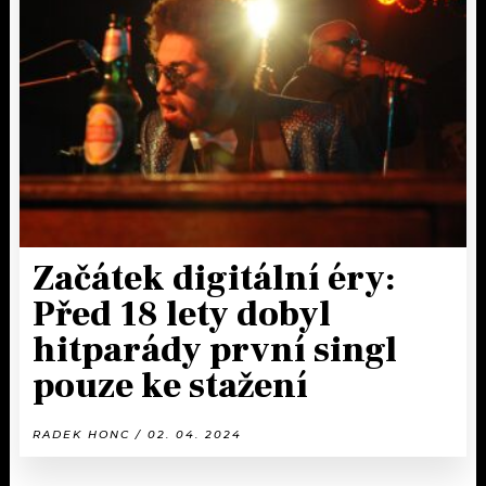
Začátek digitální éry:
Před 18 lety dobyl
hitparády první singl
pouze ke stažení
RADEK HONC / 02. 04. 2024