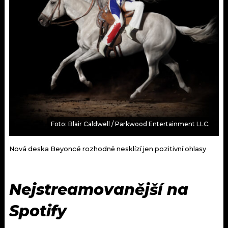
Foto: Blair Caldwell / Parkwood Entertainment LLC.
Nová deska Beyoncé rozhodně nesklízí jen pozitivní ohlasy
Nejstreamovanější na
Spotify