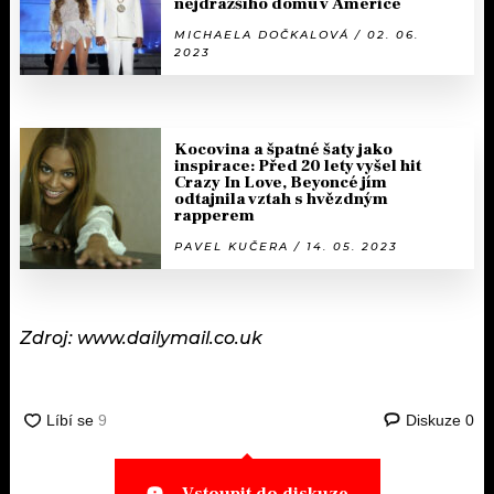
nejdražšího domu v Americe
MICHAELA DOČKALOVÁ / 02. 06.
2023
Kocovina a špatné šaty jako
inspirace: Před 20 lety vyšel hit
Crazy In Love, Beyoncé jím
odtajnila vztah s hvězdným
rapperem
PAVEL KUČERA / 14. 05. 2023
Zdroj:
www.dailymail.co.uk
Diskuze
0
Vstoupit do diskuze