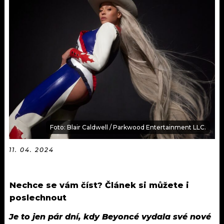
KALENDÁŘ
PROGRAM
KVÍZY
PLAYLIST
VIP
JAK NALADIT
TRENDY
KULTURA
MIX
Foto: Blair Caldwell / Parkwood Entertainment LLC.
OSTATNÍ
11. 04. 2024
Nechce se vám číst? Článek si můžete i
poslechnout
Je to jen pár dní, kdy Beyoncé vydala své nové