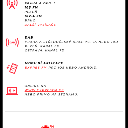
PRAHA A OKOLÍ
103 FM
PLZEŇ
102.4 FM
BRNO
DALŠÍ VYSÍLAČE
DAB
PRAHA A STŘEDOČESKÝ KRAJ: 7C, 7A NEBO 10D
PLZEŇ: KANÁL 6D
OSTRAVA: KANÁL 7D
MOBILNÍ APLIKACE
EXPRES FM
PRO IOS NEBO ANDROID.
ONLINE NA
WWW.EXPRESFM.CZ
NEBO PŘÍMO NA SEZNAMU.