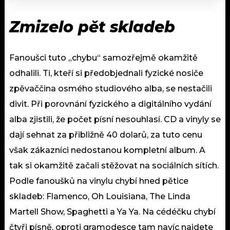
Zmizelo pět skladeb
Fanoušci tuto „chybu“ samozřejmě okamžitě
odhalili. Ti, kteří si předobjednali fyzické nosiče
zpěvaččina osmého studiového alba, se nestačili
divit. Při porovnání fyzického a digitálního vydání
alba zjistili, že počet písní nesouhlasí. CD a vinyly se
dají sehnat za přibližně 40 dolarů, za tuto cenu
však zákazníci nedostanou kompletní album. A
tak si okamžitě začali stěžovat na sociálních sítích.
Podle fanoušků na vinylu chybí hned pětice
skladeb: Flamenco, Oh Louisiana, The Linda
Martell Show, Spaghetti a Ya Ya. Na cédéčku chybí
čtyři písně, oproti gramodesce tam navíc najdete