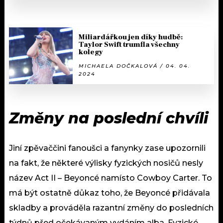
Miliardářkou jen díky hudbě:
Taylor Swift trumfla všechny
kolegy
MICHAELA DOČKALOVÁ / 04. 04.
2024
Změny na poslední chvíli
Jiní zpěvaččini fanoušci a fanynky zase upozornili
na fakt, že některé výlisky fyzických nosičů nesly
název Act II – Beyoncé namísto Cowboy Carter. To
má být ostatně důkaz toho, že Beyoncé přidávala
skladby a prováděla razantní změny do posledních
týdnů před očekávaným vydáním alba. Fyzické