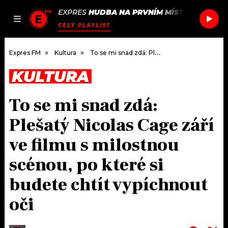
EXPRES
HUDBA NA PRVNÍM MÍSTĚ
/
WOLF G
JAK
ČLÁNKY
PODCASTY
SEZNAM.CZ
CELÝ PLAYLIST
NALADIT
Expres FM
Kultura
To se mi snad zdá: Plešatý Nicolas Cage září ve filmu s milostnou scénou, po které si budete chtít vypíchnout oči
KULTURA
DOMŮ
To se mi snad zdá:
ČLÁNKY
Plešatý Nicolas Cage září
AKTUÁLNĚ
PODCASTY
ve filmu s milostnou
scénou, po které si
HUDBA
JAK NALADIT
budete chtít vypíchnout
ROZHOVORY
RÁDIO
oči
#NEBUDUDOMA
APLIKACE
SOUTĚŽE