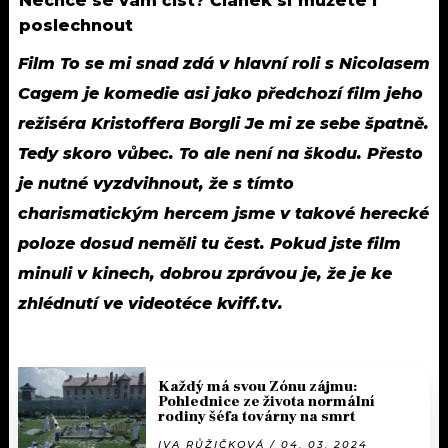
Nechce se vám číst? Článek si můžete i
poslechnout
Film To se mi snad zdá v hlavní roli s Nicolasem
Cagem je komedie asi jako předchozí film jeho
režiséra Kristoffera Borgli Je mi ze sebe špatně.
Tedy skoro vůbec. To ale není na škodu. Přesto
je nutné vyzdvihnout, že s tímto
charismatickým hercem jsme v takové herecké
poloze dosud neměli tu čest. Pokud jste film
minuli v kinech, dobrou zprávou je, že je ke
zhlédnutí ve videotéce kviff.tv.
Každý má svou Zónu zájmu:
Pohlednice ze života normální
rodiny šéfa továrny na smrt
IVA RŮŽIČKOVÁ / 04. 03. 2024