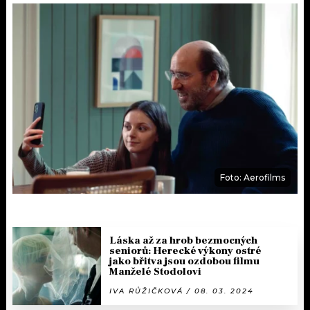
Foto: Aerofilms
Láska až za hrob bezmocných
seniorů: Herecké výkony ostré
jako břitva jsou ozdobou filmu
Manželé Stodolovi
IVA RŮŽIČKOVÁ / 08. 03. 2024