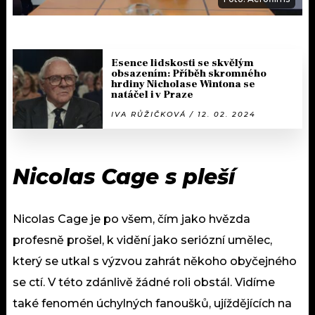
Esence lidskosti se skvělým
obsazením: Příběh skromného
hrdiny Nicholase Wintona se
natáčel i v Praze
IVA RŮŽIČKOVÁ / 12. 02. 2024
Nicolas Cage s pleší
Nicolas Cage je po všem, čím jako hvězda
profesně prošel, k vidění jako seriózní umělec,
který se utkal s výzvou zahrát někoho obyčejného
se ctí. V této zdánlivě žádné roli obstál. Vidíme
také fenomén úchylných fanoušků, ujíždějících na