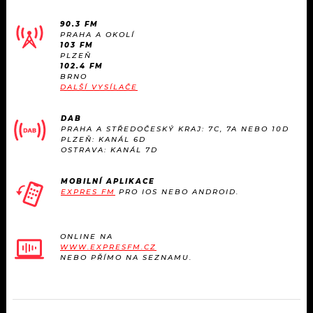
90.3 FM
PRAHA A OKOLÍ
103 FM
PLZEŇ
102.4 FM
BRNO
DALŠÍ VYSÍLAČE
DAB
PRAHA A STŘEDOČESKÝ KRAJ: 7C, 7A NEBO 10D
PLZEŇ: KANÁL 6D
OSTRAVA: KANÁL 7D
MOBILNÍ APLIKACE
EXPRES FM
PRO IOS NEBO ANDROID.
ONLINE NA
WWW.EXPRESFM.CZ
NEBO PŘÍMO NA SEZNAMU.