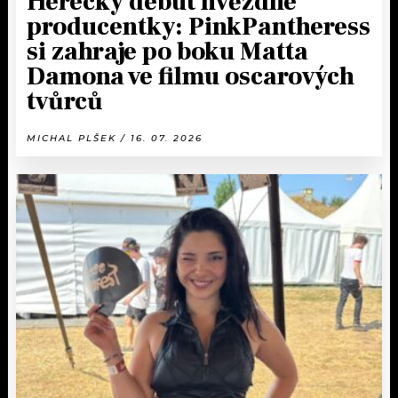
Herecký debut hvězdné
producentky: PinkPantheress
si zahraje po boku Matta
Damona ve filmu oscarových
tvůrců
MICHAL PLŠEK / 16. 07. 2026