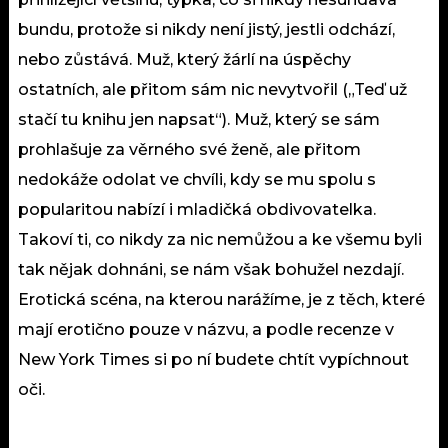
bundu, protože si nikdy není jistý, jestli odchází,
nebo zůstává. Muž, který žárlí na úspěchy
ostatních, ale přitom sám nic nevytvořil („Teď už
stačí tu knihu jen napsat“). Muž, který se sám
prohlašuje za věrného své ženě, ale přitom
nedokáže odolat ve chvíli, kdy se mu spolu s
popularitou nabízí i mladičká obdivovatelka.
Takoví ti, co nikdy za nic nemůžou a ke všemu byli
tak nějak dohnáni, se nám však bohužel nezdají.
Erotická scéna, na kterou narážíme, je z těch, které
mají erotično pouze v názvu, a podle recenze v
New York Times si po ní budete chtít vypíchnout
oči.