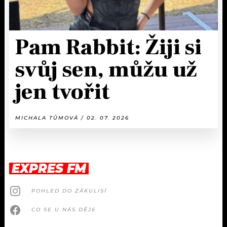
Pam Rabbit: Žiji si
svůj sen, můžu už
jen tvořit
MICHALA TŮMOVÁ / 02. 07. 2026
EXPRES FM
POHLED DO ZÁKULISÍ
CO SE U NÁS DĚJE