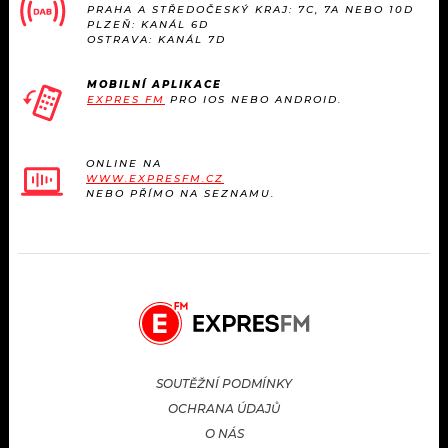
PRAHA A STŘEDOČESKÝ KRAJ: 7C, 7A NEBO 10D
PLZEŇ: KANÁL 6D
OSTRAVA: KANÁL 7D
MOBILNÍ APLIKACE
EXPRES FM
PRO IOS NEBO ANDROID.
ONLINE NA
WWW.EXPRESFM.CZ
NEBO PŘÍMO NA SEZNAMU.
SOUTĚŽNÍ PODMÍNKY
OCHRANA ÚDAJŮ
O NÁS