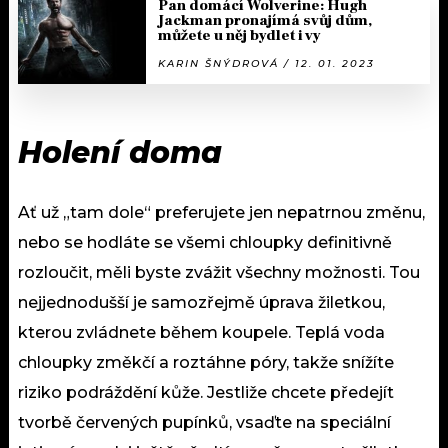
Pan domácí Wolverine: Hugh
Jackman pronajímá svůj dům,
můžete u něj bydlet i vy
KARIN ŠNÝDROVÁ / 12. 01. 2023
Holení doma
Ať už „tam dole“ preferujete jen nepatrnou změnu,
nebo se hodláte se všemi chloupky definitivně
rozloučit, měli byste zvážit všechny možnosti. Tou
nejjednodušší je samozřejmě úprava žiletkou,
kterou zvládnete během koupele. Teplá voda
chloupky změkčí a roztáhne póry, takže snížíte
riziko podráždění kůže. Jestliže chcete předejít
tvorbě červených pupínků, vsaďte na speciální