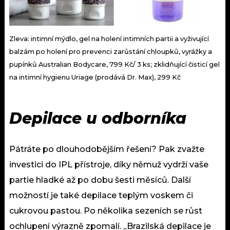
Zleva: intimní mýdlo, gel na holení intimních partii a vyživující
balzám po holení pro prevenci zarůstání chloupků, vyrážky a
pupínků Australian Bodycare, 799 Kč/ 3 ks; zklidňující čisticí gel
na intimní hygienu Uriage (prodává Dr. Max), 299 Kč
Depilace u odborníka
Pátráte po dlouhodobějším řešení? Pak zvažte
investici do IPL přístroje, díky němuž vydrží vaše
partie hladké až po dobu šesti měsíců. Další
možností je také depilace teplým voskem či
cukrovou pastou. Po několika sezeních se růst
ochlupení výrazně zpomalí. „Brazilská depilace je