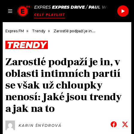
EXPRES
EXPRES DRIVE
/
PAUL WOOLFORD &
JAK
ČLÁNKY
PODCASTY
SEZNAM.CZ
CELÝ PLAYLIST
NALADIT
Expres FM
Trendy
Zarostlé podpaží je in, v oblasti intimních partií se však už chloupky nenosí: Jaké jsou trendy a jak na to
TRENDY
DOMŮ
Zarostlé podpaží je in, v
ČLÁNKY
oblasti intimních partií
AKTUÁLNĚ
PODCASTY
se však už chloupky
nenosí: Jaké jsou trendy
HUDBA
JAK NALADIT
a jak na to
ROZHOVORY
RÁDIO
#NEBUDUDOMA
APLIKACE
SOUTĚŽE
KARIN ŠNÝDROVÁ