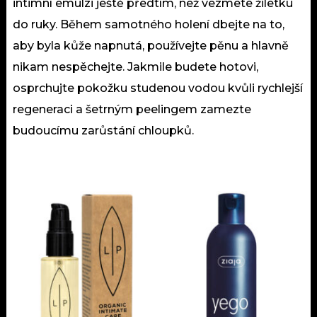
intimní emulzi ještě předtím, než vezmete žiletku
do ruky. Během samotného holení dbejte na to,
aby byla kůže napnutá, používejte pěnu a hlavně
nikam nespěchejte. Jakmile budete hotovi,
osprchujte pokožku studenou vodou kvůli rychlejší
regeneraci a šetrným peelingem zamezte
budoucímu zarůstání chloupků.