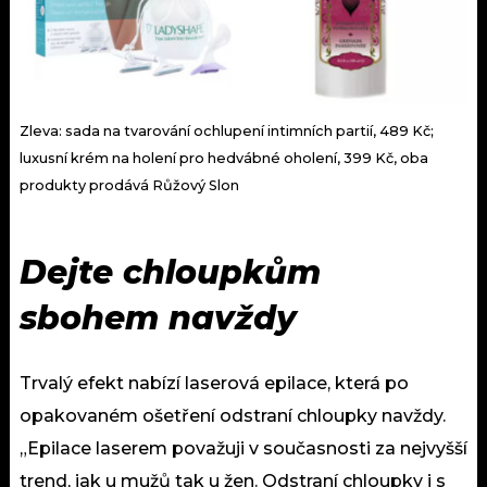
Zleva: sada na tvarování ochlupení intimních partií, 489 Kč;
luxusní krém na holení pro hedvábné oholení, 399 Kč, oba
produkty prodává Růžový Slon
Dejte chloupkům
sbohem navždy
Trvalý efekt nabízí laserová epilace, která po
opakovaném ošetření odstraní chloupky navždy.
„Epilace laserem považuji v současnosti za nejvyšší
trend, jak u mužů tak u žen. Odstraní chloupky i s