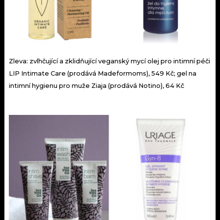
Zleva: zvlhčující a zklidňující veganský mycí olej pro intimní péči
LIP Intimate Care (prodává Madeformoms), 549 Kč; gel na
intimní hygienu pro muže Ziaja (prodává Notino), 64 Kč