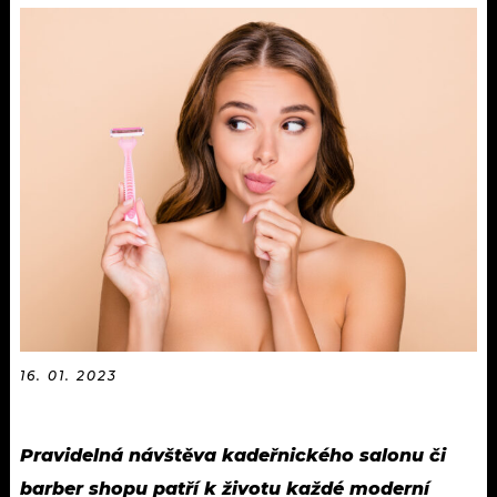
KALENDÁŘ
PROGRAM
KVÍZY
PLAYLIST
VIP
JAK NALADIT
TRENDY
KULTURA
MIX
OSTATNÍ
16. 01. 2023
Pravidelná návštěva kadeřnického salonu či
barber shopu patří k životu každé moderní