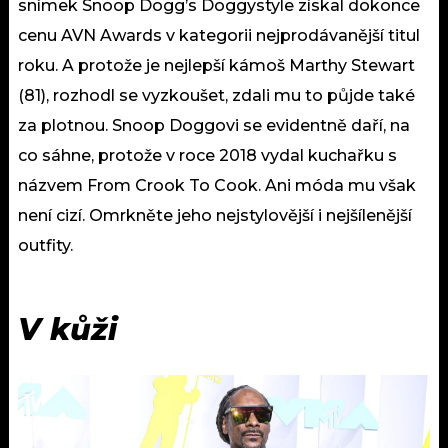
snímek Snoop Dogg’s Doggystyle získal dokonce
cenu AVN Awards v kategorii nejprodávanější titul
roku. A protože je nejlepší kámoš Marthy Stewart
(81), rozhodl se vyzkoušet, zdali mu to půjde také
za plotnou. Snoop Doggovi se evidentně daří, na
co sáhne, protože v roce 2018 vydal kuchařku s
názvem From Crook To Cook. Ani móda mu však
není cizí. Omrkněte jeho nejstylovější i nejšílenější
outfity.
V kůži