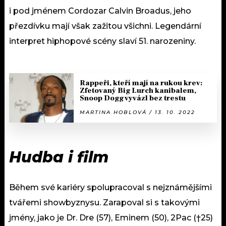
i pod jménem Cordozar Calvin Broadus, jeho
přezdívku mají však zažitou všichni. Legendární
interpret hiphopové scény slaví 51. narozeniny.
Rappeři, kteří mají na rukou krev:
Zfetovaný Big Lurch kanibalem,
Snoop Dogg vyvázl bez trestu
MARTINA HOBLOVÁ / 13. 10. 2022
Hudba i film
Během své kariéry spolupracoval s nejznámějšími
tvářemi showbyznysu. Zarapoval si s takovými
jmény, jako je Dr. Dre (57), Eminem (50), 2Pac (†25)