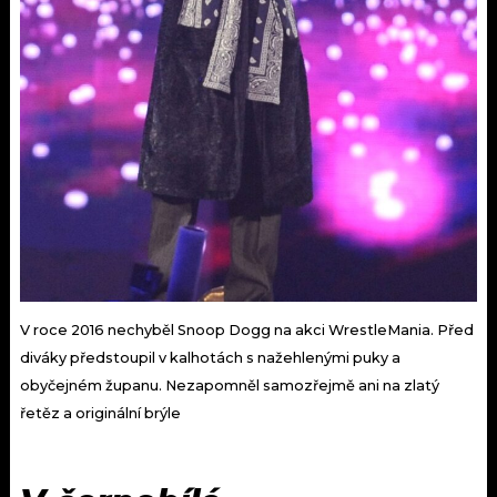
V roce 2016 nechyběl Snoop Dogg na akci WrestleMania. Před
diváky předstoupil v kalhotách s nažehlenými puky a
obyčejném županu. Nezapomněl samozřejmě ani na zlatý
řetěz a originální brýle