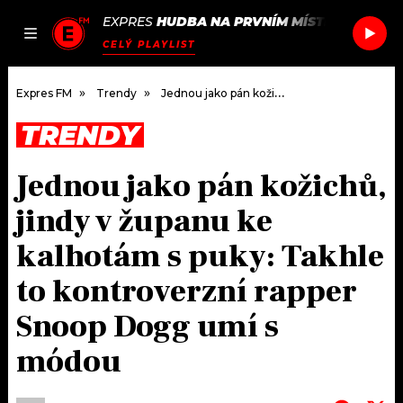
EXPRES
HUDBA NA PRVNÍM MÍSTĚ
/
ANTONY
JAK
ČLÁNKY
PODCASTY
SEZNAM.CZ
CELÝ PLAYLIST
NALADIT
Expres FM
Trendy
Jednou jako pán kožichů, jindy v županu ke kalhotám s puky: Takhle to kontroverzní rapper Snoop Dogg umí s módou
TRENDY
DOMŮ
Jednou jako pán kožichů,
ČLÁNKY
jindy v županu ke
AKTUÁLNĚ
PODCASTY
kalhotám s puky: Takhle
to kontroverzní rapper
HUDBA
JAK NALADIT
Snoop Dogg umí s
ROZHOVORY
RÁDIO
módou
#NEBUDUDOMA
APLIKACE
SOUTĚŽE