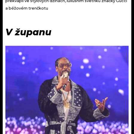
překvapil ve stylových džínách, luxusním svetříku značky Gucci
a béžovém trenčkotu
V županu