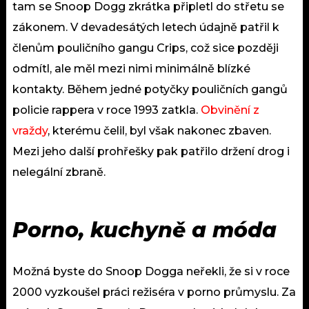
tam se Snoop Dogg zkrátka připletl do střetu se
zákonem. V devadesátých letech údajně patřil k
členům pouličního gangu Crips, což sice později
odmítl, ale měl mezi nimi minimálně blízké
kontakty. Během jedné potyčky pouličních gangů
policie rappera v roce 1993 zatkla.
Obvinění z
vraždy
, kterému čelil, byl však nakonec zbaven.
Mezi jeho další prohřešky pak patřilo držení drog i
nelegální zbraně.
Porno, kuchyně a móda
Možná byste do Snoop Dogga neřekli, že si v roce
2000 vyzkoušel práci režiséra v porno průmyslu. Za