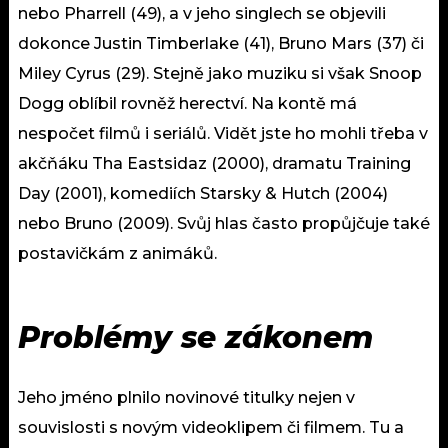
nebo Pharrell (49), a v jeho singlech se objevili
dokonce Justin Timberlake (41), Bruno Mars (37) či
Miley Cyrus (29). Stejně jako muziku si však Snoop
Dogg oblíbil rovněž herectví. Na kontě má
nespočet filmů i seriálů. Vidět jste ho mohli třeba v
akčňáku Tha Eastsidaz (2000), dramatu Training
Day (2001), komediích Starsky & Hutch (2004)
nebo Bruno (2009). Svůj hlas často propůjčuje také
postavičkám z animáků.
Problémy se zákonem
Jeho jméno plnilo novinové titulky nejen v
souvislosti s novým videoklipem či filmem. Tu a