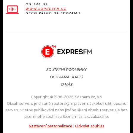
ONLINE NA
WWW.EXPRESFM.CZ
NEBO PŘÍMO NA SEZNAMU.
SOUTĚŽNÍ PODMÍNKY
OCHRANA ÚDAJŮ
O NÁS
Copyright © 1996–2026, Seznam.cz, a.s.
Obsah serveru je chráněn autorským právem. Jakékoli užití obsahu
serveru včetně publikování nebo jiného šíření obsahu serveru je bez
písemného souhlasu Seznam.cz, a.s. zakázáno.
Nastavení personalizace
|
Odvolat souhlas