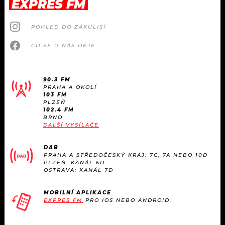
EXPRES FM
POHLED DO ZÁKULISÍ
CO SE U NÁS DĚJE
90.3 FM
PRAHA A OKOLÍ
103 FM
PLZEŇ
102.4 FM
BRNO
DALŠÍ VYSÍLAČE
DAB
PRAHA A STŘEDOČESKÝ KRAJ: 7C, 7A NEBO 10D
PLZEŇ: KANÁL 6D
OSTRAVA: KANÁL 7D
MOBILNÍ APLIKACE
EXPRES FM
PRO IOS NEBO ANDROID.