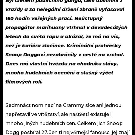
Byl členem pouličního gangu, čelil obvinění z
vraždy a za nelegální držení zbraně vyfasoval
160 hodin veřejných prací. Neústupný
propagátor marihuany vtrhnul v devadesátých
letech do světa rapu a ukázal, že má na víc,
než je kariéra zločince. Kriminální prohřešky
Snoop Doggovi nezabránily v cestě na vrchol.
Dnes má vlastní hvězdu na chodníku slávy,
mnoho hudebních ocenění a slušný výčet
filmových rolí.
Sedmnáct nominací na Grammy sice ani jednou
nepřetavil ve vítězství, ale naštěstí existuje i
mnoho jiných hudebních cen. Celkem jich Snoop
Dogg posbíral 27. Jen ti nejvěrnější fanoušci jej znají