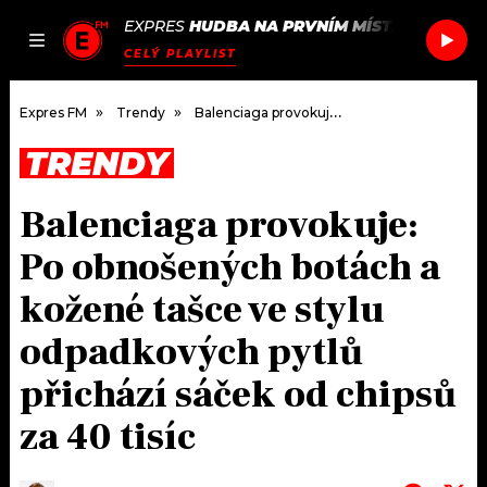
EXPRES
HUDBA NA PRVNÍM MÍSTĚ
/
PEGGY 
JAK
ČLÁNKY
PODCASTY
SEZNAM.CZ
CELÝ PLAYLIST
NALADIT
Expres FM
Trendy
Balenciaga provokuje: Po obnošených botách a kožené tašce ve stylu odpadkových pytlů přichází sáček od chipsů za 40 tisíc
TRENDY
DOMŮ
Balenciaga provokuje:
ČLÁNKY
Po obnošených botách a
AKTUÁLNĚ
PODCASTY
kožené tašce ve stylu
odpadkových pytlů
HUDBA
JAK NALADIT
přichází sáček od chipsů
ROZHOVORY
RÁDIO
za 40 tisíc
#NEBUDUDOMA
APLIKACE
SOUTĚŽE