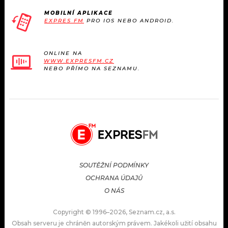
MOBILNÍ APLIKACE
EXPRES FM
PRO IOS NEBO ANDROID.
ONLINE NA
WWW.EXPRESFM.CZ
NEBO PŘÍMO NA SEZNAMU.
SOUTĚŽNÍ PODMÍNKY
OCHRANA ÚDAJŮ
O NÁS
Copyright © 1996–2026, Seznam.cz, a.s.
Obsah serveru je chráněn autorským právem. Jakékoli užití obsahu