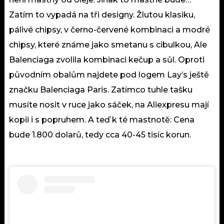
Zatím to vypadá na tři designy. Žlutou klasiku,
pálivé chipsy, v černo-červené kombinaci a modré
chipsy, které známe jako smetanu s cibulkou, Ale
Balenciaga zvolila kombinaci kečup a sůl. Oproti
původním obalům najdete pod logem Lay’s ještě
značku Balenciaga Paris. Zatímco tuhle tašku
musíte nosit v ruce jako sáček, na Aliexpresu mají
kopii i s popruhem. A teď k té mastnotě: Cena
bude 1.800 dolarů, tedy cca 40-45 tisíc korun.