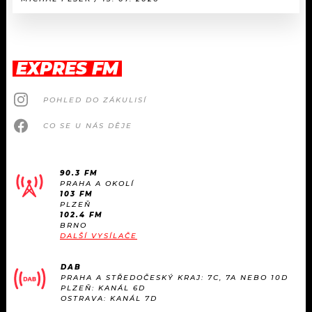
EXPRES FM
POHLED DO ZÁKULISÍ
CO SE U NÁS DĚJE
90.3 FM
PRAHA A OKOLÍ
103 FM
PLZEŇ
102.4 FM
BRNO
DALŠÍ VYSÍLAČE
DAB
PRAHA A STŘEDOČESKÝ KRAJ: 7C, 7A NEBO 10D
PLZEŇ: KANÁL 6D
OSTRAVA: KANÁL 7D