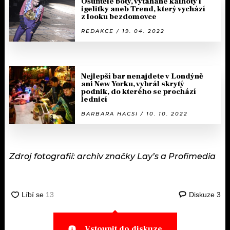
Ošuňtělé boty, vytahané kalhoty i
igelitky aneb Trend, který vychází
z looku bezdomovce
REDAKCE / 19. 04. 2022
Nejlepší bar nenajdete v Londýně
ani New Yorku, vyhrál skrytý
podnik, do kterého se prochází
lednicí
BARBARA HACSI / 10. 10. 2022
Zdroj fotografií: archiv značky Lay’s a
Profimedia
Diskuze
3
Vstoupit do diskuze