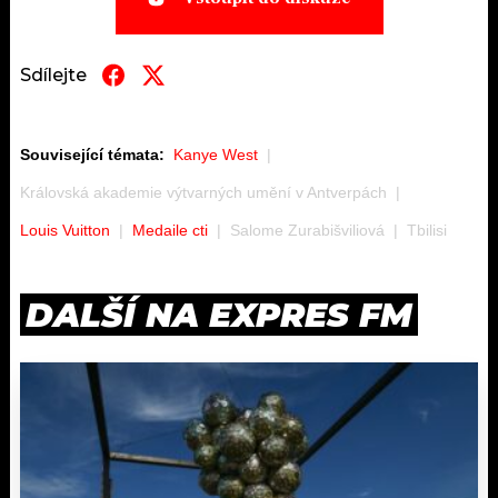
Sdílejte
Související témata:
Kanye West
Královská akademie výtvarných umění v Antverpách
Louis Vuitton
Medaile cti
Salome Zurabišviliová
Tbilisi
DALŠÍ NA EXPRES FM