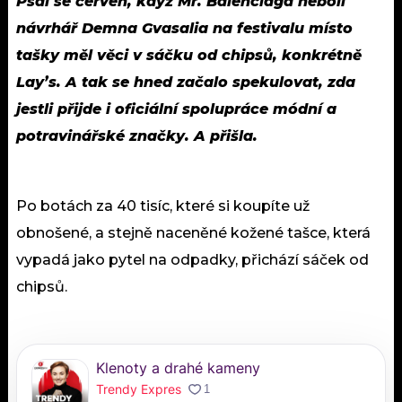
Psal se červen, když Mr. Balenciaga neboli
návrhář Demna Gvasalia na festivalu místo
tašky měl věci v sáčku od chipsů, konkrétně
Lay’s. A tak se hned začalo spekulovat, zda
jestli přijde i oficiální spolupráce módní a
potravinářské značky. A přišla.
Po botách za 40 tisíc, které si koupíte už
obnošené, a stejně naceněné kožené tašce, která
vypadá jako pytel na odpadky, přichází sáček od
chipsů.