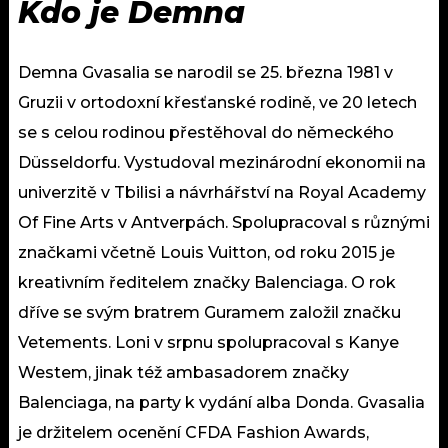
Kdo je Demna
Demna Gvasalia se narodil se 25. března 1981 v
Gruzii v ortodoxní křesťanské rodině, ve 20 letech
se s celou rodinou přestěhoval do německého
Düsseldorfu. Vystudoval mezinárodní ekonomii na
univerzitě v Tbilisi a návrhářství na Royal Academy
Of Fine Arts v Antverpách. Spolupracoval s různými
značkami včetně Louis Vuitton, od roku 2015 je
kreativním ředitelem značky Balenciaga. O rok
dříve se svým bratrem Guramem založil značku
Vetements. Loni v srpnu spolupracoval s Kanye
Westem, jinak též ambasadorem značky
Balenciaga, na party k vydání alba Donda. Gvasalia
je držitelem ocenění CFDA Fashion Awards,