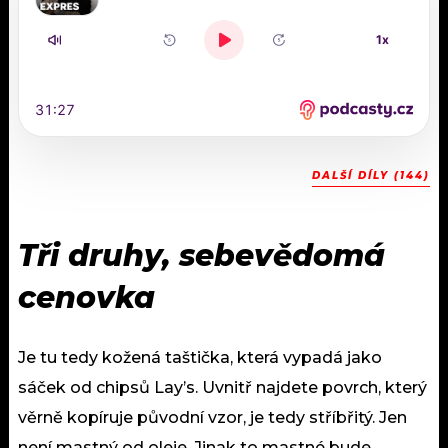
DALŠÍ DÍLY (144)
Tři druhy, sebevědomá
cenovka
Je tu tedy kožená taštička, která vypadá jako
sáček od chipsů Lay’s. Uvnitř najdete povrch, který
věrně kopíruje původní vzor, je tedy stříbřitý. Jen
není mastný od oleje. Jinak to mastné bude…