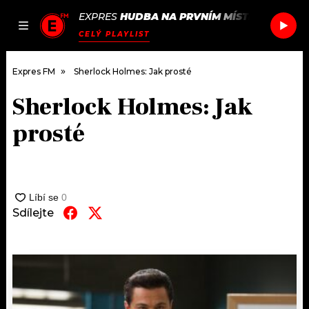
EXPRES
HUDBA NA PRVNÍM MÍSTĚ
/
ALOOF
O
JAK
ČLÁNKY
PODCASTY
SEZNAM.CZ
CELÝ PLAYLIST
NALADIT
Expres FM
Sherlock Holmes: Jak prosté
Sherlock Holmes: Jak
DOMŮ
prosté
ČLÁNKY
AKTUÁLNĚ
PODCASTY
Sdílejte
HUDBA
JAK NALADIT
ROZHOVORY
RÁDIO
#NEBUDUDOMA
APLIKACE
SOUTĚŽE