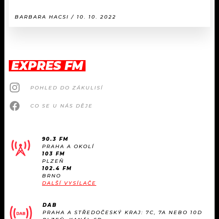
BARBARA HACSI / 10. 10. 2022
EXPRES FM
POHLED DO ZÁKULISÍ
CO SE U NÁS DĚJE
90.3 FM
PRAHA A OKOLÍ
103 FM
PLZEŇ
102.4 FM
BRNO
DALŠÍ VYSÍLAČE
DAB
PRAHA A STŘEDOČESKÝ KRAJ: 7C, 7A NEBO 10D