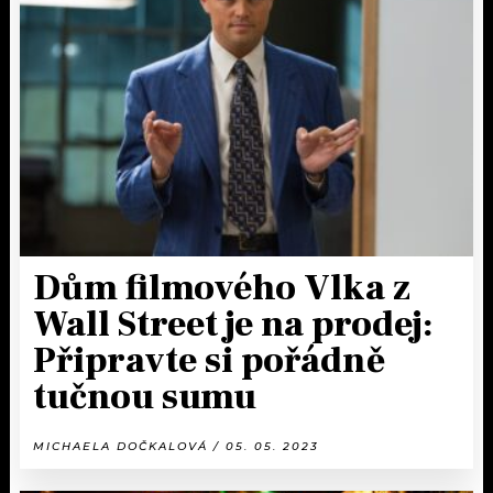
KALENDÁŘ
PROGRAM
KVÍZY
PLAYLIST
VIP
JAK NALADIT
TRENDY
KULTURA
Dům filmového Vlka z
MIX
Wall Street je na prodej:
OSTATNÍ
Připravte si pořádně
tučnou sumu
MICHAELA DOČKALOVÁ / 05. 05. 2023