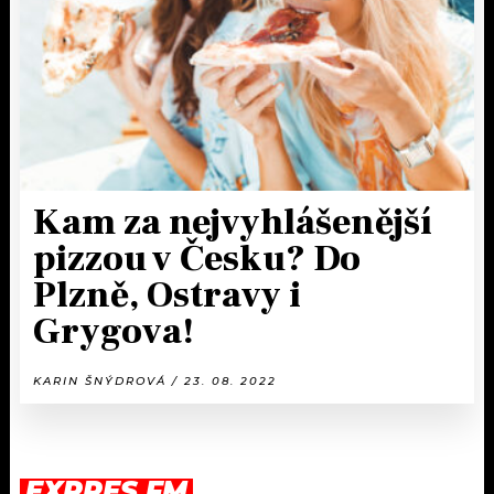
Kam za nejvyhlášenější
pizzou v Česku? Do
Plzně, Ostravy i
Grygova!
KARIN ŠNÝDROVÁ / 23. 08. 2022
EXPRES FM