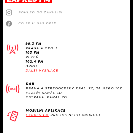
POHLED DO ZÁKULISÍ
CO SE U NÁS DĚJE
90.3 FM
PRAHA A OKOLÍ
103 FM
PLZEŇ
102.4 FM
BRNO
DALŠÍ VYSÍLAČE
DAB
PRAHA A STŘEDOČESKÝ KRAJ: 7C, 7A NEBO 10D
PLZEŇ: KANÁL 6D
OSTRAVA: KANÁL 7D
MOBILNÍ APLIKACE
EXPRES FM
PRO IOS NEBO ANDROID.