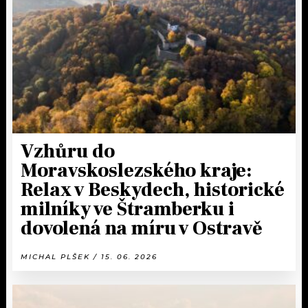
KALENDÁŘ
PROGRAM
KVÍZY
PLAYLIST
VIP
JAK NALADIT
TRENDY
KULTURA
Vzhůru do
Moravskoslezského kraje:
MIX
Relax v Beskydech, historické
milníky ve Štramberku i
OSTATNÍ
dovolená na míru v Ostravě
MICHAL PLŠEK / 15. 06. 2026