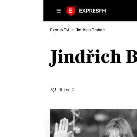
ČLÁNKY
P
Expres FM
Jindřich Brabec
Jindřich 
DOMŮ
ČLÁNKY
AKTUÁLNĚ
VIP
HUDBA
TRENDY
ROZHOVORY
KULTURA
#NEBUDUDOMA
MIX
KALENDÁŘ
OSTATNÍ
KVÍZY
PODCASTY