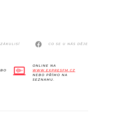
ZÁKULISÍ
CO SE U NÁS DĚJE
ONLINE NA
EBO
WWW.EXPRESFM.CZ
NEBO PŘÍMO NA
SEZNAMU.