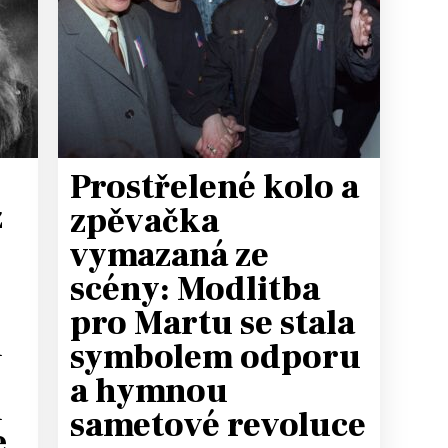
T
Prostřelené kolo a
z
zpěvačka
vymazaná ze
scény: Modlitba
pro Martu se stala
u
symbolem odporu
a hymnou
u
sametové revoluce
e