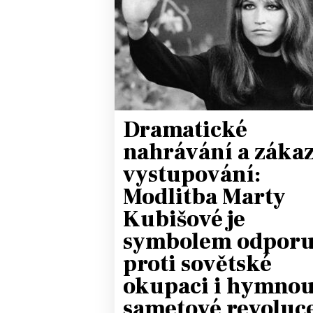
JAK NALADIT
RÁDIO
APLIKACE
PLAYLIST
PROGRAM
JAK NALADI
Dramatické
SOUTĚŽE
nahrávání a záka
vystupování:
Modlitba Marty
Kubišové je
symbolem odpor
proti sovětské
okupaci i hymno
sametové revoluc