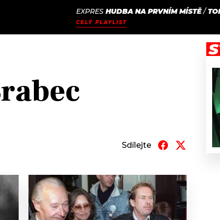
EXPRES
HUDBA NA PRVNÍM MÍSTĚ
/
TO
JAK
ODCASTY
SEZNAM.CZ
CELÝ PLAYLIST
NALADIT
S
Brabec
Sdílejte