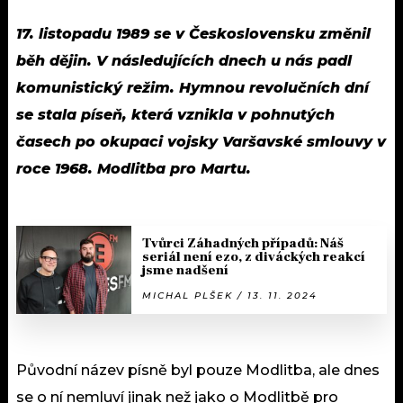
17. listopadu 1989 se v Československu změnil
běh dějin. V následujících dnech u nás padl
komunistický režim. Hymnou revolučních dní
se stala píseň, která vznikla v pohnutých
časech po okupaci vojsky Varšavské smlouvy v
roce 1968. Modlitba pro Martu.
Tvůrci Záhadných případů: Náš
seriál není ezo, z diváckých reakcí
jsme nadšení
MICHAL PLŠEK / 13. 11. 2024
Původní název písně byl pouze Modlitba, ale dnes
se o ní nemluví jinak než jako o Modlitbě pro