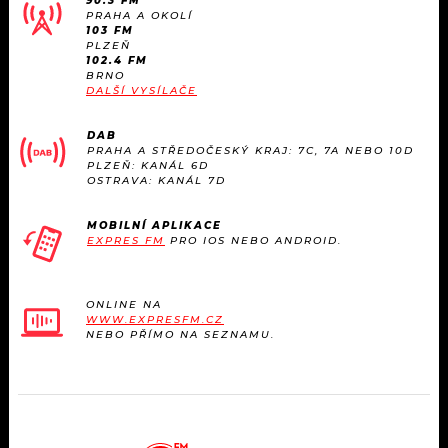
90.3 FM
PRAHA A OKOLÍ
103 FM
PLZEŇ
102.4 FM
BRNO
DALŠÍ VYSÍLAČE
DAB
PRAHA A STŘEDOČESKÝ KRAJ: 7C, 7A NEBO 10D
PLZEŇ: KANÁL 6D
OSTRAVA: KANÁL 7D
MOBILNÍ APLIKACE
EXPRES FM
PRO IOS NEBO ANDROID.
ONLINE NA
WWW.EXPRESFM.CZ
NEBO PŘÍMO NA SEZNAMU.