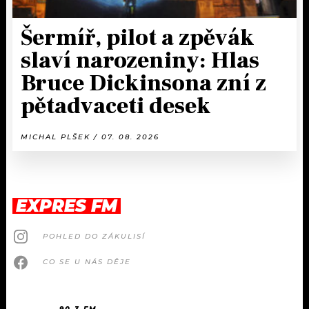
Šermíř, pilot a zpěvák
slaví narozeniny: Hlas
Bruce Dickinsona zní z
pětadvaceti desek
MICHAL PLŠEK / 07. 08. 2026
EXPRES FM
POHLED DO ZÁKULISÍ
CO SE U NÁS DĚJE