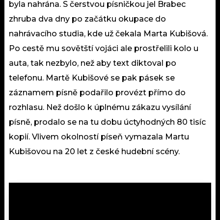
byla nahrána. S čerstvou písničkou jel Brabec
zhruba dva dny po začátku okupace do
nahrávacího studia, kde už čekala Marta Kubišová.
Po cestě mu sovětští vojáci ale prostřelili kolo u
auta, tak nezbylo, než aby text diktoval po
telefonu. Martě Kubišové se pak pásek se
záznamem písně podařilo provézt přímo do
rozhlasu. Než došlo k úplnému zákazu vysílání
písně, prodalo se na tu dobu úctyhodných 80 tisíc
kopií. Vlivem okolností píseň vymazala Martu
Kubišovou na 20 let z české hudební scény.