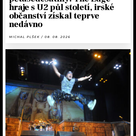
hraje s U2 půl století, irské
občanství získal teprve
nedávno
MICHAL PLŠEK / 08. 08. 2026