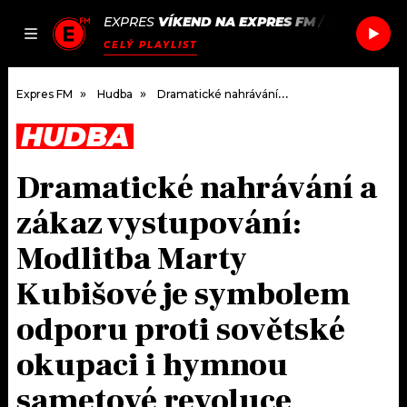
EXPRES
VÍKEND NA EXPRES FM
/
SOFI TUKK
JAK
ČLÁNKY
PODCASTY
SEZNAM.CZ
CELÝ PLAYLIST
NALADIT
Expres FM
Hudba
Dramatické nahrávání a zákaz vystupování: Modlitba Marty Kubišové je symbolem odporu proti sovětské okupaci i hymnou sametové revoluce
HUDBA
DOMŮ
Dramatické nahrávání a
ČLÁNKY
zákaz vystupování:
AKTUÁLNĚ
PODCASTY
Modlitba Marty
Kubišové je symbolem
HUDBA
JAK NALADIT
odporu proti sovětské
ROZHOVORY
RÁDIO
okupaci i hymnou
#NEBUDUDOMA
APLIKACE
SOUTĚŽE
sametové revoluce