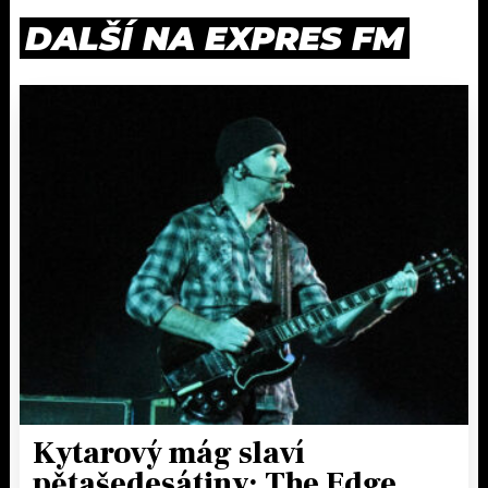
DALŠÍ NA EXPRES FM
Kytarový mág slaví
pětašedesátiny: The Edge