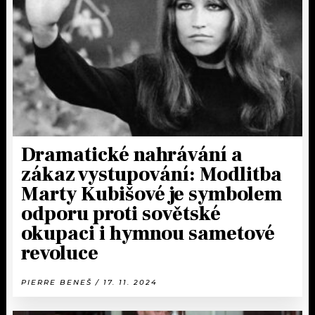
KALENDÁŘ
PROGRAM
KVÍZY
PLAYLIST
VIP
JAK NALADIT
TRENDY
KULTURA
Dramatické nahrávání a
zákaz vystupování: Modlitba
MIX
Marty Kubišové je symbolem
odporu proti sovětské
OSTATNÍ
okupaci i hymnou sametové
revoluce
PIERRE BENEŠ / 17. 11. 2024